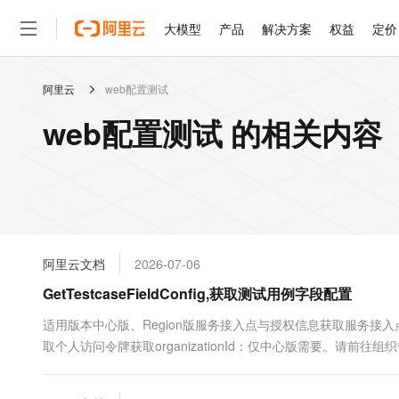
大模型
产品
解决方案
权益
定价
阿里云
web配置测试
大模型
产品
解决方案
权益
定价
云市场
伙伴
服务
了解阿里云
精选产品
精选解决方案
普惠上云
产品定价
精选商城
成为销售伙伴
售前咨询
为什么选择阿里云
千问AI平台
web配置测试 的相关内容
了解云产品的定价详情
大模型服务平台百炼
睿译宝，AI翻译排版一
普惠上云 官方力荐
分销伙伴
在线服务
网站建设
什么是云计算
大
大模型服务与应用平台
上传文档即自动完成翻译和
云服务器38元/年起，超
咨询伙伴
多端小程序
技术领先
云上成本管理
售后服务
轻量应用服务器
GLM-5.2：长任务时代
官方推荐返现计划
大模型
精选产品
精选解决方案
Salesforce 国际版订阅
稳定可靠
管理和优化成本
推荐新用户得奖励，单订单
销售伙伴合作计划
自助服务
友盟天域
安全合规
人工智能与机器学习
AI
文本生成
云数据库 RDS
Hermes Agent，打造
云工开物
无影生态合作计划
在线服务
阿里云文档
2026-07-06
观测云
分析师报告
自主进化，持久记忆，越用
高校专属算力普惠，学生认
计算
互联网应用开发
Qwen3.8-Max
HOT
Salesforce On Alibaba C
工单服务
GetTestcaseFieldConfig,获取测试用例字段配置
智能体时代全能旗舰模型
Tuya 物联网平台阿里云
研究报告与白皮书
人工智能平台 PAI
快速拥有专属 OpenClaw
大模
Consulting Partner 合
大数据
容器
免费试用
短信专区
一站式AI开发、训练和推
适用版本中心版、Region版服务接入点与授权信息获取服务接入点：
蓝凌 OA
Qwen3.7-Plus
AI 大模型销售与服务生
现代化应用
取个人访问令牌获取organizationId：仅中心版需要。请前
存储
天池大赛
能看、能想、能动手的多模
云解析DNS
解决方案免费试用 新老
电子合同
品资源...
最高领取价值200元试用
安全
网络与CDN
AI 算法大赛
Qwen3-VL-Plus
畅捷通