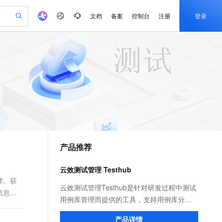
文档
备案
控制台
注册
登录
验
作计划
器
AI 活动
专业服务
服务伙伴合作计划
开发者社区
加入我们
产品动态
服务平台百炼
阿里云 OPC 创新助力计划
一站式生成采购清单，支持单品或批量购买
可编辑精美 PPT 文稿
S产品伙伴计划（繁花）
峰会
CS
造的大模型服务与应用开发平台
Agency Agents：拥有专属领域专家
AI 生产力先锋
Al MaaS 服务伙伴赋能合作
域名
博文
Careers
至高可申请百万元
Qwen3.8-Max 模型上线
 轻松生成专业的 PPT
开启高性价比 AI 编程新体验
弹性可伸缩的云计算服务
先锋实践拓展 AI 生产力的边界
多领域专家智能体,一键组建 AI 虚拟交付团队
Token 补贴，五大权
计划
海大会
伙伴信用分合作计划
商标
问答
社会招聘
益加速 OPC 成功
帕鲁游戏服务器
SS
HappyHorse 打造一站式影视创作平台
飞天发布时刻
HOT
Open Search 向量检索版支
划
备案
电子书
校园招聘
联机服务器，轻松开启游戏
视频创作，一键激活电商全链路生产力
稳定、安全、高性价比、高性能的云存储服务
所见，即是所愿
持视频检索 Pipeline 功能
可视化编排打通从文字构思到成片全链路闭环
更多支持
划
公司注册
镜像站
视频生成
语音识别与合成
 智能体与工作流应用
漫剧工坊：一站式动画创作平台
AI 实训营
应用身份服务 (IDaaS)
合作伙伴培训与认证
产品推荐
划
上云迁移
站生成，高效打造优质广告素材
全接入的云上超级电脑
通过阿里云百炼高效搭建AI应用,助力高效开发
快速生产连贯的高质量长漫剧
从基础到进阶，Agent 创客手把手教你
OpenClaw 管理能力上线
e-1.1-T2V
Qwen3-TTS-Flash
lScope
我要反馈
查询合作伙伴
畅细腻的高质量视频
离线语音合成大模型，多语言方言自适应，低延迟高稳定
n Alibaba Cloud ISV 合作
代维服务
建企业门户网站
10 分钟搭建微信、支付宝小程序
云效测试管理 Testhub
MaxCompute MaxFrame 提
创新加速
ope
登录合作伙伴管理后台
我要建议
站，无忧落地极速上线
以可视化方式快速构建移动和 PC 门户网站
国内短信简单易用，安全可靠，秒级触达，全球覆盖200+国家和地区。
高效部署网站，快速应用到小程序
供自动弹性内存功能
牌。获
e-1.1-I2V
Cosyvoice-V3-Flash
云效测试管理Testhub是针对研发过程中测试
信息产
安全
畅自然，细节丰富
高表现力语音合成大模型，语音克隆听感自然
我要投诉
PolarDB
用例库管理而提供的工具，支持用例库分组
上云场景组合购
Milvus 弹性伸缩功能新增节
伴
漫剧创作，剧本、分镜、视频高效生成
100%兼容MySQL、PostgreSQL，兼容Oracle，支持集中和分布式
覆盖90%+业务场景，专享组合折扣价
点支持范围
的创建、编辑、批量导入等功能，告别传统
2V
VPN
Fun-ASR
产品详情