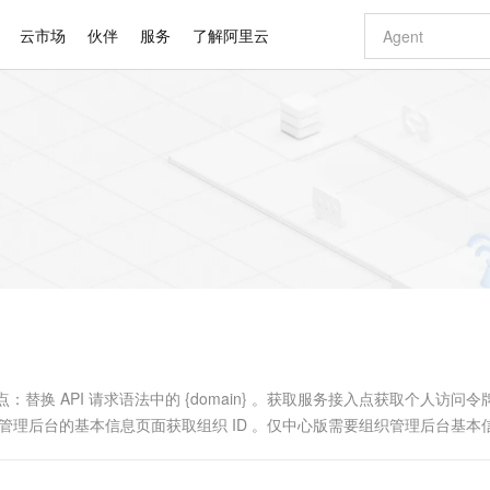
云市场
伙伴
服务
了解阿里云
AI 特惠
数据与 API
成为产品伙伴
企业增值服务
最佳实践
价格计算器
AI 场景体
基础软件
产品伙伴合
阿里云认证
市场活动
配置报价
大模型
自助选配和估算价格
步到位
智启 AI 普惠权益
产品生态集成认证中心
企业支持计划
云上春晚
域名与网站
Qwen Audio：打造专属 AI 语音助手
千问官方 MaaS 平台，为开发者和 Agent 而生，新用户赠送 1 亿 + tokens 额度
一句话生成原生
AI Coding
阿里云Maa
2026 阿里云
云服务器 E
为企业打
数据集
Windows
大模型认证
模型
NEW
NEW
格式还原
值低价云产品抢先购
至高享 1亿+免费 tokens，加速 Al 应用落地
提供智能易用的域名与建站服务
Qwen-Audio-3.0-Realtime 端到端实时语音角色扮演
输入一句话想法,
智能编程，一键
安全可靠、
产品生态伙伴
专家技术服务
云上奥运之旅
弹性计算合作
阿里云中企出
手机三要素
宝塔 Linux
全部认证
价格优势
开源旗舰模型
即刻拥有 DeepSeek-V4-Pro
阿里云 OPC 创新助力计划
千问大模型
一键部署幻兽
AI 电商营销
对象存储 O
大模型
产品生态伙伴工作台
企业增值服务台
云栖战略参考
云存储合作计
云栖大会
身份实名认证
CentOS
训练营
推动算力普惠，释放技术红利
最高返9万
真正可用的 1M 上下文,一次完成代码全链路开发
快速构建应用程序和网站，即刻迈出上云第一步
轻松解锁专属 DeepSeek-V4-Pro
至高百万元 Token 补贴，加速一人公司成长
多元化、高性能、安全可靠的大模型服务
一键购买专属
从图文生成到
云上的中国
数据库合作计
活动全景
短信
Docker
图片和
自进化智能体
5 分钟轻松部署专属 QwenPaw
Token Plan 模型订阅计划
数字证书管理服务（原SSL证书）
高效搭建 AI
AI 广告创作
无影云电脑
企业成长
NEW
HOT
信息公告
看见新力量
云网络合作计
OCR 文字识别
JAVA
越聪明
证享300元代金券
全托管，含MySQL、PostgreSQL、SQL Server、MariaDB多引擎
Qwen3.8-Max 首发尝鲜，限时加量 10 倍，夜间低至2折
实现全站HTTPS，呈现可信的WEB访问
从聊天伙伴进化为能主动干活的本地数字员工
图文、视频一
随时随地安
Kimi-K3
HappyHors
NEW
魔搭 Mode
loud
服务实践
官网公告
Kimi 最新旗舰模型，长程编程与推理利器
让文字生成流
金融模力时刻
Salesforce O
版
发票查验
全能环境
Claude Code + GStack 打造工程团队
千问办公，限时限量积分加倍
Qoder
低代码高效构
AI 建站
短信服务
型
NEW
作计划
计划
创新中心
魔搭 ModelSc
健康状态
理服务
让AI从“聊天伙伴”进化为能干活的“数字员工”
安装技能 GStack，拥有专属 AI 工程团队
你的AI工作搭子，覆盖日常办公高频场景
面向真实软件的智能体编程平台
0 代码专业建
替换 API 请求语法中的 {domain} 。获取服务接入点获取个人访问令
客户案例
天气预报查询
操作系统
Deepseek-v4-pro
HappyHors
态合作计划
往组织管理后台的基本信息页面获取组织 ID 。仅中心版需要组织管理后台基本
态智能体模型
旗舰 MoE 大模型，百万上下文与顶尖推理能力
图生视频，流
同享
万小智 AI 建站低至 15元/月
Qoder CN
AI 短剧/漫剧
云原生数据库 
快递物流查询
WordPress
成为服务伙
高校合作
点，立即开启云上创新
覆盖公网/内网、递归/权威、移动APP等全场景解析服务
送.CN域名，送备案服务码
基于千问大模型等，支持代码智能生成、研发智能问答
AI助力短剧
GLM-5.2
Wan2.7-T
Ubuntu