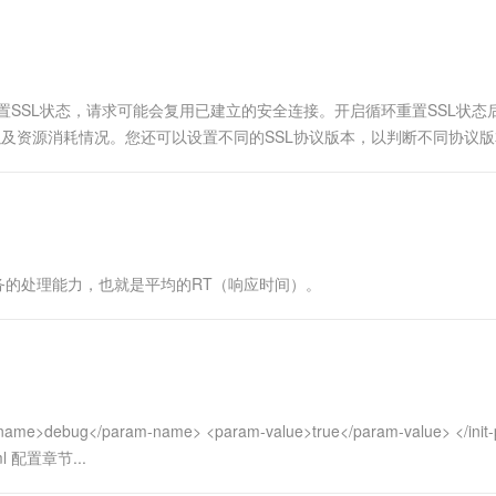
一个 AI 助手
超强辅助，Bol
即刻拥有 DeepSeek-R1 满血版
在企业官网、通讯软件中为客户提供 AI 客服
多种方案随心选，轻松解锁专属 DeepSeek
不重置SSL状态，请求可能会复用已建立的安全连接。开启循环重置SSL状态
以及资源消耗情况。您还可以设置不同的SSL协议版本，以判断不同协议
务的处理能力，也就是平均的RT（响应时间）。
bug</param-name> <param-value>true</param-value> </init-
l 配置章节...