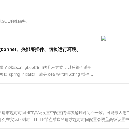
服务生态伙伴
视觉 Coding、空间感知、多模态思考等全面升级
1M上下文，专为长程任务能力而生
云工开物
企业应用
Works
Night Plan 支持 Qwen 3.8-Max
云原生大数据计算服务 MaxCompute
AI 办公
容器服务 Kub
NEW
Red Hat
30+ 款产品免费体验
Data Agent 驱动的一站式 Data+AI 开发治理平台
夜间 5 折，Qwen/Meoo/TokenPlan 客户专享
面向分析的企业级SaaS模式云数据仓库
AI智能应用
提供一站式管
科研合作
ERP
堂（旗舰版）
SUSE
SQL的准确率。
智能客服
AI 应用构建
大模型原生
CRM
防护产品
2个月
自动承接线索
建站小程序
Qoder
大模型服务平台百炼-应用模版
OA 办公系统
HOT
NEW
面向真实软件
个人版上线、团队版降价；千问3.8-Max首发发尝鲜
丰富多元化的应用模版和解决方案
力提升
财税管理
模板建站
目、修改banner、热部署插件、切换运行环境、
万有无界
大模型服务平台百炼-智能体
400电话
定制建站
的模型效果
灵活可视化地构建企业级 Agent
学习,知道了创建springboot项目的几种方式，以后都会采用
方案
广告营销
模板小程序
秒悟
人工智能平台 PAI
ring Initializr：就是idea 提供的Spring 插件
定制小程序
云端极速 AI 
新一代 AI 视频生成模型，深度适配广告营销等场景
AI Native 的算法工程平台，一站式完成建模、训练、推理服务部署
APP 开发
建站系统
请求超时时间和在高级设置中配置的请求超时时间不一致。可能原因您在
AI 应用
10分钟微调：让0.6B模型媲美235B模
多模态数据信
么在实际压测时，HTTP节点维度的请求超时时间配置会覆盖高级设置
型
依托云原生高可用架构,实现Dify私有化部署
用1%尺寸在特定领域达到大模型90%以上效果