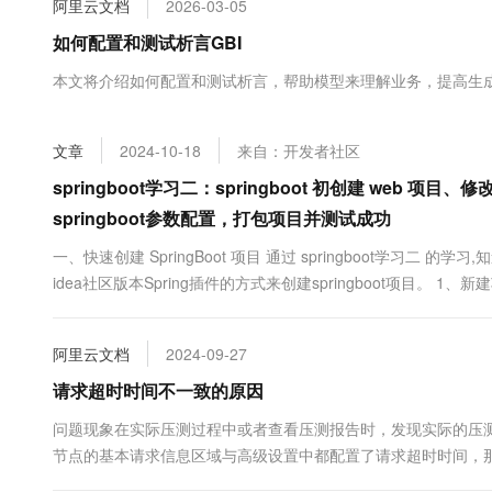
阿里云文档
2026-03-05
大数据开发治理平台 Data
AI 产品 免费试用
网络
安全
云开发大赛
Tableau 订阅
如何配置和测试析言GBI
1亿+ 大模型 tokens 和 
可观测
入门学习赛
中间件
AI空中课堂在线直播课
本文将介绍如何配置和测试析言，帮助模型来理解业务，提高生成
云防火墙
140+云产品 免费试用
大模型服务
上云与迁云
云原生的云上边界网络安全
产品新客免费试用，最长1
数据库
生态解决方案
千问AI平台-Token Plan
文章
2024-10-18
来自：开发者社区
企业出海
大模型ACA认证体验
大数据计算
助力企业全员 AI 认知与能
行业生态解决方案
springboot学习二：springboot 初创建 web 项
政企业务
媒体服务
千问AI平台-模型体验
springboot参数配置，打包项目并测试成功
开发者生态解决方案
在线体验全尺寸、多种模态
企业服务与云通信
一、快速创建 SpringBoot 项目 通过 springboot学习二 的
AI 开发和 AI 应用解决
Happy 系列大模型
idea社区版本Spring插件的方式来创建springboot项目。 1、新建项目 sp
域名与网站
Project SDK：Java 的jdk 2、填写项目信息 根据自己需求填写 ...
终端用户计算
阿里云文档
2024-09-27
Serverless
大模型解决方案
请求超时时间不一致的原因
开发工具
问题现象在实际压测过程中或者查看压测报告时，发现实际的压测
快速部署 Dify，高效搭建 
节点的基本请求信息区域与高级设置中都配置了请求超时时间，那
迁移与运维管理
置。基本请求信息高级设置高级设置解决方案您...