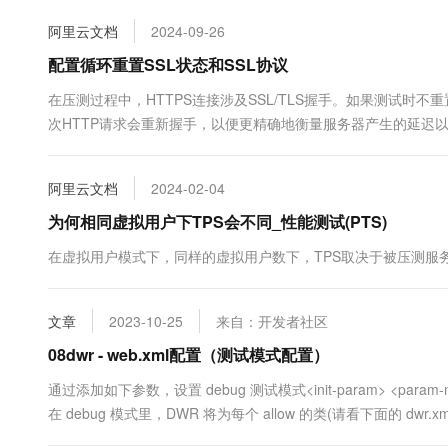
10 分钟在聊天系统中增加
专有云
阿里云文档
2024-09-26
配置循环重置SSL状态和SSL协议
在压测过程中，HTTPS连接涉及SSL/TLS握手。如果测试时
次HTTP请求会重新握手，以便更精确地衡量服务器产生的延迟
务器的性能是否存在差异。
阿里云文档
2024-02-04
为何相同虚拟用户下TPS会不同_性能测试(PTS)
在虚拟用户模式下，同样的虚拟用户数下，TPS取决于被压测服
文章
2023-10-25
来自：开发者社区
08dwr - web.xml配置（测试模式配置）
通过添加如下参数，设置 debug 测试模式<init-param> <param-name>de
在 debug 模式里，DWR 将为每个 allow 的类(请看下面的 dwr.xm