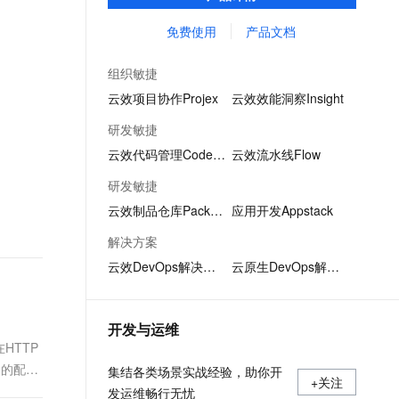
项目管理中测试用例重复撰写、用例信息共
文戏情感细腻自然，动作戏激烈拳拳到肉，实现更强表演能力
支持中英文自由切换，具备更强的噪声鲁棒性
ernetes 版 ACK
云聚AI 严选权益
AI 原生数据库服务发布
SSL 证书
享不易的问题，成为测试人员专属的「武器
免费使用
产品文档
，一键激活高效办公新体验
理容器应用的 K8s 服务
精选AI产品，从模型到应用全链提效
Agent 数据网关
库」。
堡垒机
AI 用量加速计划
云原生数据库 PolarDB
组织敏捷
应用
防火墙
、识别商机，让客服更高效、服务更出色。
新老同享，达量后返
Agentic Database 发布
云效项目协作Projex
云效效能洞察Insight
千问办公
主机安全
NEW
研发敏捷
的智能体编程平台
一站式AI生产力平台
云效代码管理Codeup
云效流水线Flow
AI 应用及服务市场
伶鹊
研发敏捷
企业级人与Agent协作平台，接入和调度多个数字员工
智能客服平台，对话机器人、对话分析、智能外呼
AI 应用
云效制品仓库Packages
应用开发Appstack
大模型服务平台百炼 - 全妙
大模型
解决方案
应用创作平台
多模态内容创作工具，已接入 DeepSeek
云效DevOps解决方案
云原生DevOps解决方案
自然语言处理
数据标注
开发与运维
机器学习
HTTP
息提取
与 AI 智能体进行实时音视频通话
中的配
集结各类场景实战经验，助你开
从文本、图片、视频中提取结构化的属性信息
构建支持视频理解的 AI 音视频实时通话应用
+关注
发运维畅行无忧