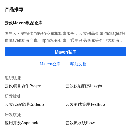
产品推荐
云效Maven制品仓库
阿里云云效提供maven公库和私库服务，云效制品仓库Packages提
供maven私有仓库、npm私有仓库、通用制品仓库等企业级私有制
品仓库，用于maven、npm等软件包和依赖管理。且不限容量、免
Maven私库
费用。
Maven公库
帮助文档
组织敏捷
云效项目协作Projex
云效效能洞察Insight
研发敏捷
云效代码管理Codeup
云效测试管理Testhub
研发敏捷
应用开发Appstack
云效流水线Flow