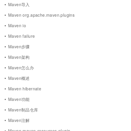
Maven导入
Maven org.apache.maven.plugins
Maven io
Maven failure
Maven步骤
Maven架构
Maven怎么办
Maven概述
Maven hibernate
Maven功能
Maven制品仓库
Maven注解
Maven maven-resources-plugin