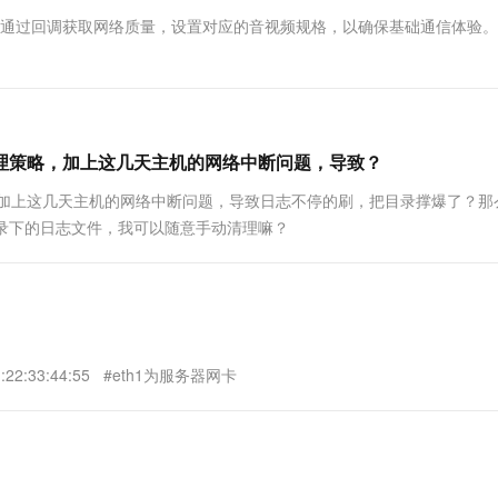
一个 AI 助手
超强辅助，Bol
化时通过回调获取网络质量，设置对应的音视频规格，以确保基础通信体验
即刻拥有 DeepSeek-R1 满血版
在企业官网、通讯软件中为客户提供 AI 客服
多种方案随心选，轻松解锁专属 DeepSeek
志清理策略，加上这几天主机的网络中断问题，导致？
略，加上这几天主机的网络中断问题，导致日志不停的刷，把目录撑爆了？那
e/log/目录下的日志文件，我可以随意手动清理嘛？
:22:33:44:55 #eth1为服务器网卡