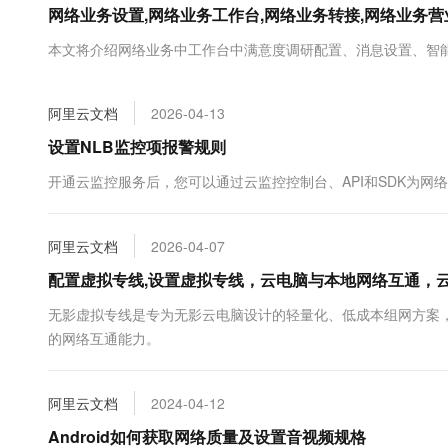
网络业务设置,网络业务工作台,网络业务转接,网络业务
大数据开发治理平台 Data
AI 产品 免费试用
网络
安全
云开发大赛
Tableau 订阅
1亿+ 大模型 tokens 和 
本文将介绍网络业务中工作台中满意度调研配置、消息设置、智
可观测
入门学习赛
中间件
AI空中课堂在线直播课
云防火墙
140+云产品 免费试用
大模型服务
上云与迁云
云原生的云上边界网络安全
产品新客免费试用，最长1
数据库
阿里云文档
2026-04-13
生态解决方案
千问AI平台-Token Plan
企业出海
大模型ACA认证体验
设置NLB监控项报警规则
大数据计算
助力企业全员 AI 认知与能
行业生态解决方案
政企业务
开通云监控服务后，您可以通过云监控控制台、API和SDK为网
媒体服务
千问AI平台-模型体验
开发者生态解决方案
在线体验全尺寸、多种模态
企业服务与云通信
AI 开发和 AI 应用解决
阿里云文档
2026-04-07
Happy 系列大模型
域名与网站
配置虚拟专线,设置虚拟专线，云电脑与本地网络互通，
终端用户计算
无影虚拟专线是专为无影云电脑设计的轻量化、低成本组网方案
的网络互通能力。
Serverless
大模型解决方案
开发工具
快速部署 Dify，高效搭建 
阿里云文档
2024-04-12
迁移与运维管理
Android如何获取网络质量及设置音视频规格