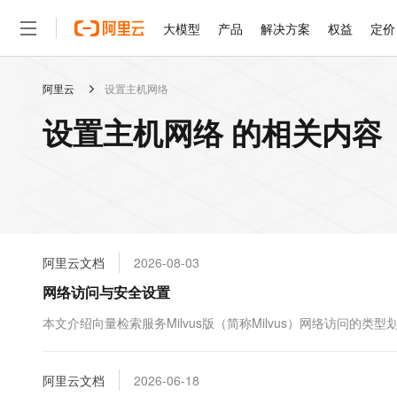
大模型
产品
解决方案
权益
定价
阿里云
设置主机网络
大模型
产品
解决方案
权益
定价
云市场
伙伴
服务
了解阿里云
精选产品
精选解决方案
普惠上云
产品定价
精选商城
成为销售伙伴
售前咨询
为什么选择阿里云
千问AI平台
设置主机网络 的相关内容
了解云产品的定价详情
大模型服务平台百炼
千问办公，解锁你的工作
普惠上云 官方力荐
分销伙伴
在线服务
网站建设
什么是云计算
大
大模型服务与应用平台
企业级Agent产品，直接
云服务器38元/年起，超
咨询伙伴
多端小程序
技术领先
云上成本管理
售后服务
轻量应用服务器
Agency Agents：拥
官方推荐返现计划
大模型
精选产品
精选解决方案
Salesforce 国际版订阅
稳定可靠
管理和优化成本
推荐新用户得奖励，单订单
销售伙伴合作计划
自助服务
友盟天域
安全合规
人工智能与机器学习
AI
文本生成
云数据库 RDS
HappyHorse 打造一
云工开物
无影生态合作计划
在线服务
阿里云文档
2026-08-03
观测云
分析师报告
高校专属算力普惠，学生认
计算
互联网应用开发
Qwen3.8-Max
HOT
Salesforce On Alibaba C
工单服务
网络访问与安全设置
智能体时代全能旗舰模型
Tuya 物联网平台阿里云
研究报告与白皮书
人工智能平台 PAI
快速拥有专属 OpenClaw
大模
Consulting Partner 合
大数据
容器
免费试用
短信专区
一站式AI开发、训练和推
本文介绍向量检索服务Milvus版（简称Milvus）网络访问
蓝凌 OA
Qwen3.7-Plus
AI 大模型销售与服务生
现代化应用
存储
天池大赛
能看、能想、能动手的多模
云解析DNS
解决方案免费试用 新老
电子合同
最高领取价值200元试用
安全
阿里云文档
网络与CDN
2026-06-18
AI 算法大赛
Qwen3-VL-Plus
畅捷通