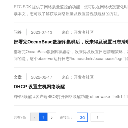
10 分钟在聊天系统中增加
专有云
RTC SDK 提供了网络质量监控的功能，您可以在网络状况变
读本文，您可以了解获取网络质量及设置音视频规格的方法。
问答
2023-07-13
来自：开发者社区
部署完OceanBase数据库集群后，没来得及设置日
部署完OceanBase数据库集群后，没来得及设置日志清理策
问的是，这个observer运行日志/home/admin/oceanbas
文章
2022-02-17
来自：开发者社区
DHCP 设置主机网络唤醒
#网络唤醒 #客户端BIOS打开网络唤醒功能 ether-wake -i eth1 11
共有7条
<
1
>
跳转至：
GO