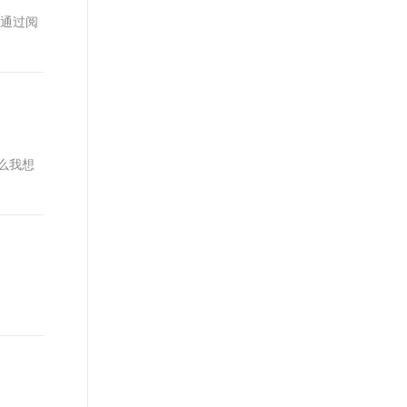
t.diy 一步搞定创意建站
构建大模型应用的安全防护体系
。通过阅
通过自然语言交互简化开发流程,全栈开发支持
通过阿里云安全产品对 AI 应用进行安全防护
么我想