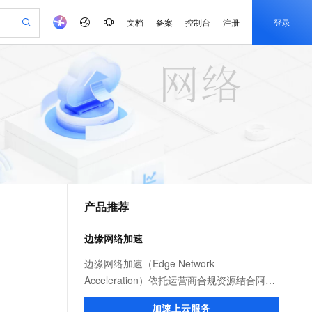
文档
备案
控制台
注册
登录
验
作计划
器
AI 活动
专业服务
服务伙伴合作计划
开发者社区
加入我们
产品动态
服务平台百炼
阿里云 OPC 创新助力计划
一站式生成采购清单，支持单品或批量购买
io：打造专属 AI 语音助手
S产品伙伴计划（繁花）
峰会
CS
造的大模型服务与应用开发平台
一句话生成原生可编辑精美 PPT 文稿
AI 生产力先锋
Al MaaS 服务伙伴赋能合作
域名
博文
Careers
至高可申请百万元
Qwen3.8-Max 模型上线
开启高性价比 AI 编程新体验
弹性可伸缩的云计算服务
Qwen-Audio-3.0-Realtime 端到端实时语音角色扮演
输入一句话想法, 轻松生成专业的 PPT
先锋实践拓展 AI 生产力的边界
Token 补贴，五大权
计划
海大会
伙伴信用分合作计划
商标
问答
社会招聘
益加速 OPC 成功
eek-V4-Pro
SS
一键部署幻兽帕鲁游戏服务器
飞天发布时刻
HOT
Open Search 向量检索版支
划
备案
电子书
校园招聘
pSeek-V4-Pro
视频创作，一键激活电商全链路生产力
稳定、安全、高性价比、高性能的云存储服务
一键购买专属联机服务器，轻松开启游戏
所见，即是所愿
持视频检索 Pipeline 功能
更多支持
划
公司注册
镜像站
视频生成
语音识别与合成
专属 QwenPaw
漫剧工坊：一站式动画创作平台
AI 实训营
HOT
应用身份服务 (IDaaS)
合作伙伴培训与认证
产品推荐
划
上云迁移
站生成，高效打造优质广告素材
全接入的云上超级电脑
从聊天伙伴进化为能主动干活的本地数字员工
快速生产连贯的高质量长漫剧
从基础到进阶，Agent 创客手把手教你
OpenClaw 管理能力上线
e-1.1-T2V
Qwen3-TTS-Flash
lScope
我要反馈
查询合作伙伴
畅细腻的高质量视频
离线语音合成大模型，多语言方言自适应，低延迟高稳定
n Alibaba Cloud ISV 合作
代维服务
建企业门户网站
10 分钟搭建微信、支付宝小程序
边缘网络加速
MaxCompute MaxFrame 提
创新加速
ope
登录合作伙伴管理后台
我要建议
站，无忧落地极速上线
以可视化方式快速构建移动和 PC 门户网站
国内短信简单易用，安全可靠，秒级触达，全球覆盖200+国家和地区。
高效部署网站，快速应用到小程序
供自动弹性内存功能
e-1.1-I2V
Cosyvoice-V3-Flash
边缘网络加速（Edge Network
安全
畅自然，细节丰富
高表现力语音合成大模型，语音克隆听感自然
我要投诉
PolarDB
Acceleration）依托运营商合规资源结合阿里
上云场景组合购
Milvus 弹性伸缩功能新增节
伴
漫剧创作，剧本、分镜、视频高效生成
100%兼容MySQL、PostgreSQL，兼容Oracle，支持集中和分布式
覆盖90%+业务场景，专享组合折扣价
点支持范围
云服务优势，为用户提供稳定安全、高速、
2V
VPN
Fun-ASR
加速上云服务