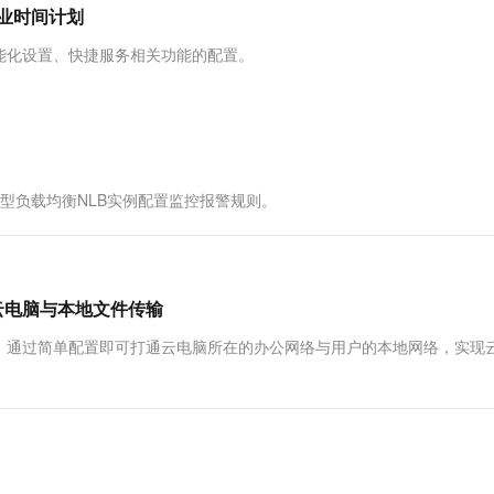
服务生态伙伴
视觉 Coding、空间感知、多模态思考等全面升级
1M上下文，专为长程任务能力而生
云工开物
营业时间计划
企业应用
Works
Night Plan 支持 Qwen 3.8-Max
云原生大数据计算服务 MaxCompute
AI 办公
容器服务 Kub
NEW
Red Hat
30+ 款产品免费体验
Data Agent 驱动的一站式 Data+AI 开发治理平台
夜间 5 折，Qwen/Meoo/TokenPlan 客户专享
面向分析的企业级SaaS模式云数据仓库
AI智能应用
提供一站式管
科研合作
能化设置、快捷服务相关功能的配置。
ERP
堂（旗舰版）
SUSE
智能客服
AI 应用构建
大模型原生
CRM
防护产品
2个月
自动承接线索
建站小程序
Qoder
大模型服务平台百炼-应用模版
OA 办公系统
HOT
NEW
面向真实软件
个人版上线、团队版降价；千问3.8-Max首发发尝鲜
丰富多元化的应用模版和解决方案
力提升
财税管理
模板建站
络型负载均衡NLB实例配置监控报警规则。
万有无界
大模型服务平台百炼-智能体
400电话
定制建站
的模型效果
灵活可视化地构建企业级 Agent
方案
广告营销
模板小程序
秒悟
人工智能平台 PAI
定制小程序
云端极速 AI 
新一代 AI 视频生成模型，深度适配广告营销等场景
AI Native 的算法工程平台，一站式完成建模、训练、推理服务部署
云电脑与本地文件传输
APP 开发
，通过简单配置即可打通云电脑所在的办公网络与用户的本地网络，实现
建站系统
AI 应用
10分钟微调：让0.6B模型媲美235B模
多模态数据信
型
依托云原生高可用架构,实现Dify私有化部署
用1%尺寸在特定领域达到大模型90%以上效果