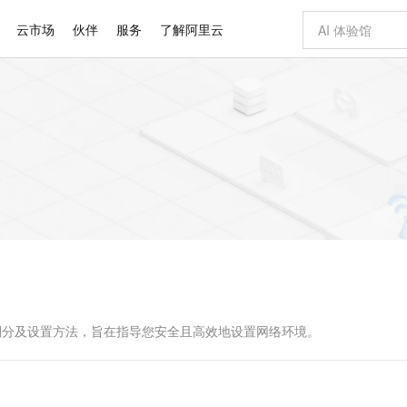
云市场
伙伴
服务
了解阿里云
AI 特惠
数据与 API
成为产品伙伴
企业增值服务
最佳实践
价格计算器
AI 场景体
基础软件
产品伙伴合
阿里云认证
市场活动
配置报价
大模型
自助选配和估算价格
新方式
睿译宝，AI翻译排版一步到位
智启 AI 普惠权益
产品生态集成认证中心
企业支持计划
云上春晚
域名与网站
千问官方 MaaS 平台，为开发者和 Agent 而生，新用户赠送 1 亿 + tokens 额度
Qwen Aud
AI Coding
阿里云Maa
2026 阿里云
云服务器 E
为企业打
数据集
Windows
大模型认证
模型
NEW
NEW
交付可用成果
值低价云产品抢先购
上传文档即自动完成翻译和格式还原
至高享 1亿+免费 tokens，加速 Al 应用落地
提供智能易用的域名与建站服务
智能编程，一键
安全可靠、
产品生态伙伴
专家技术服务
云上奥运之旅
弹性计算合作
阿里云中企出
手机三要素
宝塔 Linux
全部认证
价格优势
有专属领域专家
GLM-5.2：长任务时代开源旗舰模型
阿里云 OPC 创新助力计划
千问大模型
即刻拥有 DeepS
AI 电商营销
对象存储 O
大模型
产品生态伙伴工作台
企业增值服务台
云栖战略参考
云存储合作计
云栖大会
身份实名认证
CentOS
训练营
推动算力普惠，释放技术红利
最高返9万
多领域专家智能体,一键组建 AI 虚拟交付团队
快速构建应用程序和网站，即刻迈出上云第一步
至高百万元 Token 补贴，加速一人公司成长
多元化、高性能、安全可靠的大模型服务
真正可用的 1M 上下文,一次完成代码全链路开发
轻松解锁专属 Dee
从图文生成到
云上的中国
数据库合作计
活动全景
短信
Docker
图片和
站式影视创作平台
Hermes Agent，打造自进化智能体
Token Plan 模型订阅计划
数字证书管理服务（原SSL证书）
5 分钟轻松部署
AI 广告创作
无影云电脑
企业成长
NEW
信息公告
看见新力量
云网络合作计
OCR 文字识别
JAVA
证享300元代金券
可视化编排打通从文字构思到成片全链路闭环
全托管，含MySQL、PostgreSQL、SQL Server、MariaDB多引擎
自主进化，持久记忆，越用越聪明
Qwen3.8-Max 首发尝鲜，限时加量 10 倍，夜间低至2折
实现全站HTTPS，呈现可信的WEB访问
图文、视频一
随时随地安
Kimi-K3
HappyHors
NEW
魔搭 Mode
loud
服务实践
官网公告
Kimi 最新旗舰模型，长程编程与推理利器
让文字生成流
金融模力时刻
Salesforce O
版
发票查验
全能环境
Claude Code + GStack 打造工程团队
千问办公，限时限量积分加倍
Qoder
低代码高效构
AI 建站
短信服务
型
NEW
作计划
计划
创新中心
魔搭 ModelSc
健康状态
理服务
让AI从“聊天伙伴”进化为能干活的“数字员工”
安装技能 GStack，拥有专属 AI 工程团队
你的AI工作搭子，覆盖日常办公高频场景
面向真实软件的智能体编程平台
0 代码专业建
的类型划分及设置方法，旨在指导您安全且高效地设置网络环境。
客户案例
天气预报查询
操作系统
Deepseek-v4-pro
HappyHors
态合作计划
态智能体模型
旗舰 MoE 大模型，百万上下文与顶尖推理能力
图生视频，流
同享
万小智 AI 建站低至 15元/月
Qoder CN
AI 短剧/漫剧
云原生数据库 
快递物流查询
WordPress
成为服务伙
高校合作
点，立即开启云上创新
覆盖公网/内网、递归/权威、移动APP等全场景解析服务
送.CN域名，送备案服务码
基于千问大模型等，支持代码智能生成、研发智能问答
AI助力短剧
GLM-5.2
Wan2.7-T
Ubuntu