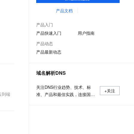
低时延的网络传输，解决客户不同站点的连
文戏情感细腻自然，动作戏激烈拳拳到肉，实现更强表演能力
支持中英文自由切换，具备更强的噪声鲁棒性
ernetes 版 ACK
云聚AI 严选权益
AI 原生数据库服务发布
SSL 证书
接、组网、数据安全传输、业务质量保障问
产品文档
，一键激活高效办公新体验
理容器应用的 K8s 服务
精选AI产品，从模型到应用全链提效
Agent 数据网关
题。
堡垒机
AI 用量加速计划
云原生数据库 PolarDB
产品入门
应用
防火墙
、识别商机，让客服更高效、服务更出色。
新老同享，达量后返
Agentic Database 发布
产品快速入门
用户指南
千问办公
主机安全
NEW
产品动态
的智能体编程平台
一站式AI生产力平台
产品最新动态
AI 应用及服务市场
伶鹊
企业级人与Agent协作平台，接入和调度多个数字员工
智能客服平台，对话机器人、对话分析、智能外呼
AI 应用
域名解析DNS
大模型服务平台百炼 - 全妙
大模型
应用创作平台
多模态内容创作工具，已接入 DeepSeek
关注DNS行业趋势、技术、标
自然语言处理
+关注
云到端
准、产品和最佳实践，连接国内
数据标注
外相关技术社群信息，追踪业内
DNS产品动态，加强信息共享，
机器学习
欢迎大家关注、推荐和投稿。
息提取
与 AI 智能体进行实时音视频通话
从文本、图片、视频中提取结构化的属性信息
构建支持视频理解的 AI 音视频实时通话应用