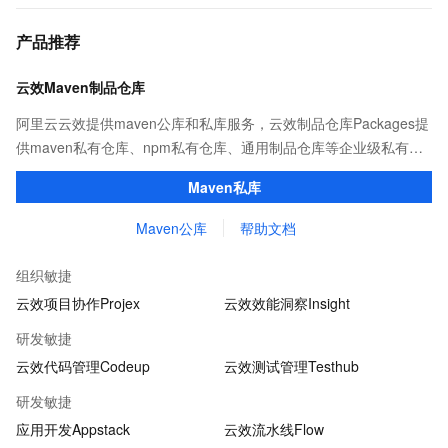
产品推荐
云效Maven制品仓库
阿里云云效提供maven公库和私库服务，云效制品仓库Packages提
供maven私有仓库、npm私有仓库、通用制品仓库等企业级私有制
品仓库，用于maven、npm等软件包和依赖管理。且不限容量、免
Maven私库
费用。
Maven公库
帮助文档
组织敏捷
云效项目协作Projex
云效效能洞察Insight
研发敏捷
云效代码管理Codeup
云效测试管理Testhub
研发敏捷
应用开发Appstack
云效流水线Flow