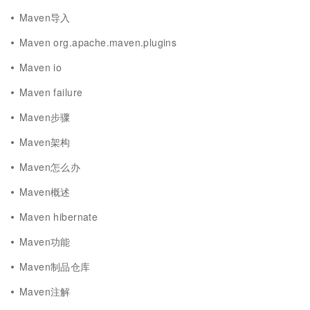
Maven导入
Maven org.apache.maven.plugins
Maven io
Maven failure
Maven步骤
Maven架构
Maven怎么办
Maven概述
Maven hibernate
Maven功能
Maven制品仓库
Maven注解