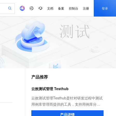
文档
备案
控制台
注册
登录
验
作计划
器
AI 活动
专业服务
服务伙伴合作计划
开发者社区
加入我们
产品动态
服务平台百炼
阿里云 OPC 创新助力计划
一站式生成采购清单，支持单品或批量购买
io：打造专属 AI 语音助手
S产品伙伴计划（繁花）
峰会
CS
造的大模型服务与应用开发平台
一句话生成原生可编辑精美 PPT 文稿
AI 生产力先锋
Al MaaS 服务伙伴赋能合作
域名
博文
Careers
至高可申请百万元
Qwen3.8-Max 模型上线
开启高性价比 AI 编程新体验
弹性可伸缩的云计算服务
Qwen-Audio-3.0-Realtime 端到端实时语音角色扮演
输入一句话想法, 轻松生成专业的 PPT
先锋实践拓展 AI 生产力的边界
Token 补贴，五大权
计划
海大会
伙伴信用分合作计划
商标
问答
社会招聘
益加速 OPC 成功
eek-V4-Pro
SS
一键部署幻兽帕鲁游戏服务器
飞天发布时刻
HOT
Open Search 向量检索版支
划
备案
电子书
校园招聘
pSeek-V4-Pro
视频创作，一键激活电商全链路生产力
稳定、安全、高性价比、高性能的云存储服务
一键购买专属联机服务器，轻松开启游戏
所见，即是所愿
持视频检索 Pipeline 功能
更多支持
划
公司注册
镜像站
视频生成
语音识别与合成
专属 QwenPaw
漫剧工坊：一站式动画创作平台
AI 实训营
HOT
应用身份服务 (IDaaS)
合作伙伴培训与认证
产品推荐
划
上云迁移
站生成，高效打造优质广告素材
全接入的云上超级电脑
从聊天伙伴进化为能主动干活的本地数字员工
快速生产连贯的高质量长漫剧
从基础到进阶，Agent 创客手把手教你
OpenClaw 管理能力上线
e-1.1-T2V
Qwen3-TTS-Flash
lScope
我要反馈
查询合作伙伴
畅细腻的高质量视频
离线语音合成大模型，多语言方言自适应，低延迟高稳定
n Alibaba Cloud ISV 合作
代维服务
建企业门户网站
10 分钟搭建微信、支付宝小程序
云效测试管理 Testhub
MaxCompute MaxFrame 提
创新加速
ope
登录合作伙伴管理后台
我要建议
站，无忧落地极速上线
以可视化方式快速构建移动和 PC 门户网站
国内短信简单易用，安全可靠，秒级触达，全球覆盖200+国家和地区。
高效部署网站，快速应用到小程序
供自动弹性内存功能
e-1.1-I2V
Cosyvoice-V3-Flash
云效测试管理Testhub是针对研发过程中测试
安全
畅自然，细节丰富
高表现力语音合成大模型，语音克隆听感自然
我要投诉
PolarDB
用例库管理而提供的工具，支持用例库分组
上云场景组合购
Milvus 弹性伸缩功能新增节
伴
漫剧创作，剧本、分镜、视频高效生成
100%兼容MySQL、PostgreSQL，兼容Oracle，支持集中和分布式
覆盖90%+业务场景，专享组合折扣价
点支持范围
的创建、编辑、批量导入等功能，告别传统
2V
VPN
Fun-ASR
产品详情