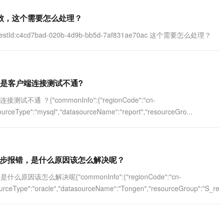
一个 AI 助手
超强辅助，Bol
即刻拥有 DeepSeek-R1 满血版
在企业官网、通讯软件中为客户提供 AI 客服
时失败，这个需要怎么处理？
多种方案随心选，轻松解锁专属 DeepSeek
:c4cd7bad-020b-4d9b-bb5d-7af831ae70ac 这个需要怎么处理？
过了 但是客户端连接测试不通?
不通 ？{"commonInfo":{"regionCode":"cn-
urceType":"mysql","datasourceName":"report","resourceGro...
这一步报错，是什么原因该怎么解决呢？
怎么解决呢{"commonInfo":{"regionCode":"cn-
ceType":"oracle","datasourceName":"Tongen","resourceGroup":"S_res