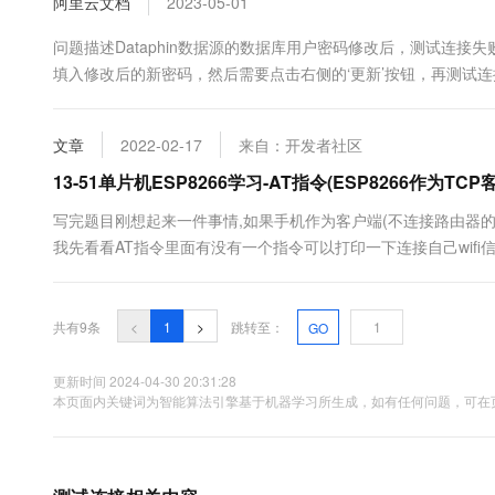
阿里云文档
2023-05-01
问题描述Dataphin数据源的数据库用户密码修改后，测试连接失
填入修改后的新密码，然后需要点击右侧的‘更新’按钮，再测试连接即
文章
2022-02-17
来自：开发者社区
13-51单片机ESP8266学习-AT指令(ESP8266作为
写完题目刚想起来一件事情,如果手机作为客户端(不连接路由器的情况下
我先看看AT指令里面有没有一个指令可以打印一下连接自己wifi信号后的设备的I
下手机分配的IP地址,然后再设置模块APP可在百度手机助手,安卓市场,
共有9条
<
1
>
跳转至：
GO
更新时间 2024-04-30 20:31:28
本页面内关键词为智能算法引擎基于机器学习所生成，如有任何问题，可在页