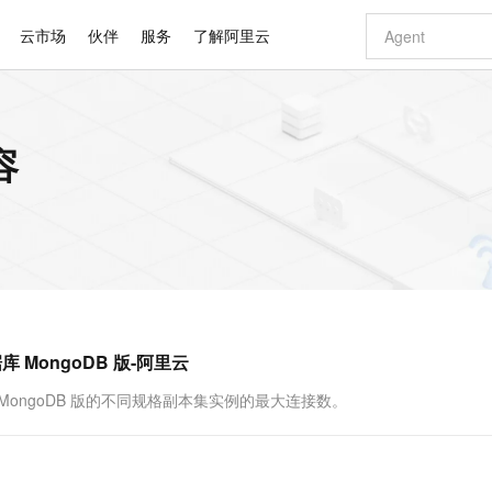
云市场
伙伴
服务
了解阿里云
AI 特惠
数据与 API
成为产品伙伴
企业增值服务
最佳实践
价格计算器
AI 场景体
基础软件
产品伙伴合
阿里云认证
市场活动
配置报价
大模型
容
自助选配和估算价格
新方式
睿译宝，AI翻译排版一步到位
智启 AI 普惠权益
产品生态集成认证中心
企业支持计划
云上春晚
域名与网站
千问官方 MaaS 平台，为开发者和 Agent 而生，新用户赠送 1 亿 + tokens 额度
Qwen Aud
AI Coding
阿里云Maa
2026 阿里云
云服务器 E
为企业打
数据集
Windows
大模型认证
模型
NEW
NEW
交付可用成果
值低价云产品抢先购
上传文档即自动完成翻译和格式还原
至高享 1亿+免费 tokens，加速 Al 应用落地
提供智能易用的域名与建站服务
智能编程，一键
安全可靠、
产品生态伙伴
专家技术服务
云上奥运之旅
弹性计算合作
阿里云中企出
手机三要素
宝塔 Linux
全部认证
价格优势
有专属领域专家
GLM-5.2：长任务时代开源旗舰模型
阿里云 OPC 创新助力计划
千问大模型
即刻拥有 DeepS
AI 电商营销
对象存储 O
大模型
产品生态伙伴工作台
企业增值服务台
云栖战略参考
云存储合作计
云栖大会
身份实名认证
CentOS
训练营
推动算力普惠，释放技术红利
最高返9万
多领域专家智能体,一键组建 AI 虚拟交付团队
快速构建应用程序和网站，即刻迈出上云第一步
至高百万元 Token 补贴，加速一人公司成长
多元化、高性能、安全可靠的大模型服务
真正可用的 1M 上下文,一次完成代码全链路开发
轻松解锁专属 Dee
从图文生成到
云上的中国
数据库合作计
活动全景
短信
Docker
图片和
站式影视创作平台
Hermes Agent，打造自进化智能体
Token Plan 模型订阅计划
数字证书管理服务（原SSL证书）
5 分钟轻松部署
AI 广告创作
无影云电脑
企业成长
NEW
信息公告
看见新力量
云网络合作计
OCR 文字识别
JAVA
证享300元代金券
可视化编排打通从文字构思到成片全链路闭环
全托管，含MySQL、PostgreSQL、SQL Server、MariaDB多引擎
自主进化，持久记忆，越用越聪明
Qwen3.8-Max 首发尝鲜，限时加量 10 倍，夜间低至2折
实现全站HTTPS，呈现可信的WEB访问
图文、视频一
随时随地安
Kimi-K3
HappyHors
NEW
魔搭 Mode
loud
服务实践
官网公告
MongoDB 版-阿里云
Kimi 最新旗舰模型，长程编程与推理利器
让文字生成流
金融模力时刻
Salesforce O
版
发票查验
全能环境
Claude Code + GStack 打造工程团队
千问办公，限时限量积分加倍
Qoder
低代码高效构
AI 建站
短信服务
型
NEW
作计划
计划
创新中心
魔搭 ModelSc
健康状态
理服务
让AI从“聊天伙伴”进化为能干活的“数字员工”
安装技能 GStack，拥有专属 AI 工程团队
你的AI工作搭子，覆盖日常办公高频场景
面向真实软件的智能体编程平台
0 代码专业建
 MongoDB 版的不同规格副本集实例的最大连接数。
客户案例
天气预报查询
操作系统
Deepseek-v4-pro
HappyHors
态合作计划
态智能体模型
旗舰 MoE 大模型，百万上下文与顶尖推理能力
图生视频，流
同享
万小智 AI 建站低至 15元/月
Qoder CN
AI 短剧/漫剧
云原生数据库 
快递物流查询
WordPress
成为服务伙
高校合作
点，立即开启云上创新
覆盖公网/内网、递归/权威、移动APP等全场景解析服务
送.CN域名，送备案服务码
基于千问大模型等，支持代码智能生成、研发智能问答
AI助力短剧
GLM-5.2
Wan2.7-T
Ubuntu