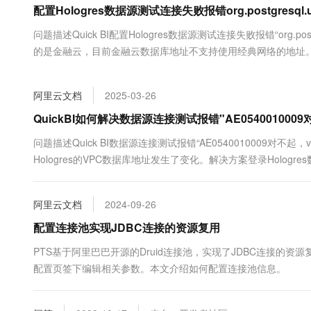
配置Hologres数据源测试连接失败报错org.postgresql.uti
大数据开发治理平台 Data
AI 产品 免费试用
网络
安全
云开发大赛
Tableau 订阅
1亿+ 大模型 tokens 和 
问题描述Quick BI配置Hologres数据源测试连接失败报错“org.pos
可观测
入门学习赛
中间件
AI空中课堂在线直播课
的是金融云，目前金融云数据库地址不支持使用经典网络的地址。解决
云防火墙
140+云产品 免费试用
大模型服务
上云与迁云
云原生的云上边界网络安全
产品新客免费试用，最长1
数据库
生态解决方案
千问AI平台-Token Plan
阿里云文档
2025-03-26
企业出海
大模型ACA认证体验
大数据计算
助力企业全员 AI 认知与能
行业生态解决方案
QuickBI如何解决数据源连接测试报错"AE054001000
政企业务
媒体服务
千问AI平台-模型体验
开发者生态解决方案
问题描述Quick BI数据源连接测试报错“AE0540010009
在线体验全尺寸、多种模态
企业服务与云通信
Hologres的VPC数据库地址发生了变化。解决方案登录Holo
AI 开发和 AI 应用解决
VPC地...
Happy 系列大模型
域名与网站
阿里云文档
2024-09-26
终端用户计算
配置连接池实现JDBC连接的资源复用
Serverless
大模型解决方案
PTS基于阿里巴巴开源的Druid连接池，实现了JDBC连接的资
配置页签下编辑相关参数。本文介绍如何配置连接池信息。
开发工具
快速部署 Dify，高效搭建 
迁移与运维管理