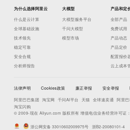
为什么选择阿里云
大模型
产品和定
什么是云计算
大模型服务平台
全部产品
全球基础设施
千问大模型
免费试用
技术领先
模型市场
产品动态
稳定可靠
产品定价
安全合规
配置报价
分析师报告
云上成本
法律声明
Cookies政策
廉正举报
安全举报
阿里巴巴集团
淘宝网
千问AI平台
天猫
全球速卖通
阿里巴
淘宝闪购
© 2009-现在 Aliyun.com 版权所有 增值电信业务经营许可证
浙公网安备 33010602009975号
浙B2-20080101-4