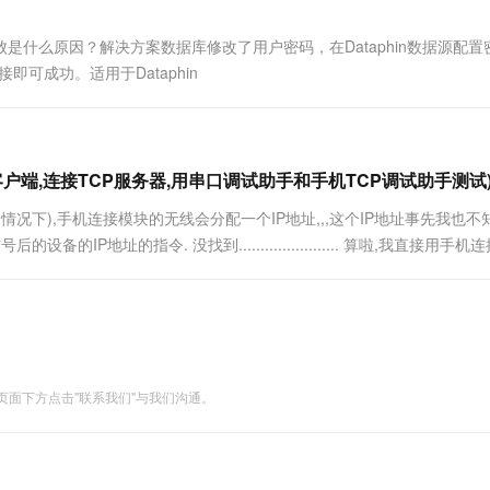
败是什么原因？解决方案数据库修改了用户密码，在Dataphin数据源配置
可成功。适用于Dataphin
TCP客户端,连接TCP服务器,用串口调试助手和手机TCP调试助手测试
),手机连接模块的无线会分配一个IP地址,,,这个IP地址事先我也不知道.
P地址的指令. 没找到....................... 算啦,我直接用手机
91助....
面下方点击"联系我们"与我们沟通。