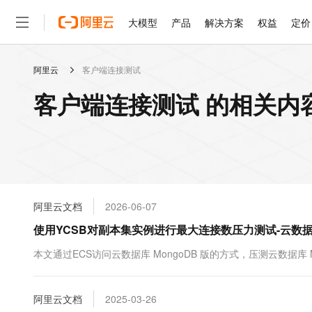
大模型
产品
解决方案
权益
定价
阿里云
客户端连接测试
大模型
产品
解决方案
权益
定价
云市场
伙伴
服务
了解阿里云
精选产品
精选解决方案
普惠上云
产品定价
精选商城
成为销售伙伴
售前咨询
为什么选择阿里云
千问AI平台
客户端连接测试 的相关内
了解云产品的定价详情
大模型服务平台百炼
千问办公，解锁你的工作
普惠上云 官方力荐
分销伙伴
在线服务
网站建设
什么是云计算
大
大模型服务与应用平台
企业级Agent产品，直接
云服务器38元/年起，超
咨询伙伴
多端小程序
技术领先
云上成本管理
售后服务
轻量应用服务器
Agency Agents：拥
官方推荐返现计划
大模型
精选产品
精选解决方案
Salesforce 国际版订阅
稳定可靠
管理和优化成本
推荐新用户得奖励，单订单
销售伙伴合作计划
自助服务
友盟天域
安全合规
人工智能与机器学习
AI
文本生成
云数据库 RDS
HappyHorse 打造一
云工开物
无影生态合作计划
在线服务
阿里云文档
2026-06-07
观测云
分析师报告
高校专属算力普惠，学生认
计算
互联网应用开发
Qwen3.8-Max
HOT
Salesforce On Alibaba C
工单服务
使用YCSB对副本集实例进行最大连接数压力测试-云数据库 
智能体时代全能旗舰模型
Tuya 物联网平台阿里云
研究报告与白皮书
人工智能平台 PAI
快速拥有专属 OpenClaw
大模
Consulting Partner 合
大数据
容器
免费试用
短信专区
一站式AI开发、训练和推
本文通过ECS访问云数据库 MongoDB 版的方式，压测云数据库
蓝凌 OA
Qwen3.7-Plus
AI 大模型销售与服务生
现代化应用
存储
天池大赛
能看、能想、能动手的多模
云解析DNS
解决方案免费试用 新老
电子合同
最高领取价值200元试用
安全
阿里云文档
网络与CDN
2025-03-26
AI 算法大赛
Qwen3-VL-Plus
畅捷通