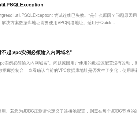
服务生态伙伴
视觉 Coding、空间感知、多模态思考等全面升级
1M上下文，专为长程任务能力而生
云工开物
l.PSQLException
企业应用
Works
Night Plan 支持 Qwen 3.8-Max
云原生大数据计算服务 MaxCompute
AI 办公
容器服务 Kub
NEW
Red Hat
30+ 款产品免费体验
Data Agent 驱动的一站式 Data+AI 开发治理平台
夜间 5 折，Qwen/Meoo/TokenPlan 客户专享
面向分析的企业级SaaS模式云数据仓库
AI智能应用
提供一站式管
科研合作
tgresql.util.PSQLException: 尝试连线已失败。”是什么原因？问题原
ERP
堂（旗舰版）
SUSE
方案数据库地址需要使用VPC网络地址。适用于Quick...
智能客服
AI 应用构建
大模型原生
CRM
防护产品
2个月
自动承接线索
建站小程序
Qoder
大模型服务平台百炼-应用模版
OA 办公系统
HOT
NEW
面向真实软件
个人版上线、团队版降价；千问3.8-Max首发发尝鲜
丰富多元化的应用模版和解决方案
力提升
财税管理
模板建站
9对不起,vpc实例必须输入内网域名"
万有无界
大模型服务平台百炼-智能体
400电话
定制建站
对不起，vpc实例必须输入内网域名”。问题原因用户使用的数据源配置没有改动，
的模型效果
灵活可视化地构建企业级 Agent
gres数据库控制台，查看确认当前的VPC数据库地址是否发生了变化，使用最
方案
广告营销
模板小程序
秒悟
人工智能平台 PAI
定制小程序
云端极速 AI 
新一代 AI 视频生成模型，深度适配广告营销等场景
AI Native 的算法工程平台，一站式完成建模、训练、推理服务部署
APP 开发
建站系统
源复用。若您为JDBC压测请求定义了连接池配置，则需在每个JDBC节点的
AI 应用
10分钟微调：让0.6B模型媲美235B模
多模态数据信
型
依托云原生高可用架构,实现Dify私有化部署
用1%尺寸在特定领域达到大模型90%以上效果