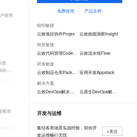
项目管理中测试用例重复撰写、用例信息共
文戏情感细腻自然，动作戏激烈拳拳到肉，实现更强表演能力
支持中英文自由切换，具备更强的噪声鲁棒性
ernetes 版 ACK
云聚AI 严选权益
AI 原生数据库服务发布
SSL 证书
享不易的问题，成为测试人员专属的「武器
免费使用
产品文档
，一键激活高效办公新体验
理容器应用的 K8s 服务
精选AI产品，从模型到应用全链提效
Agent 数据网关
因用户使用
库」。
堡垒机
AI 用量加速计划
云原生数据库 PolarDB
组织敏捷
应用
防火墙
、识别商机，让客服更高效、服务更出色。
新老同享，达量后返
Agentic Database 发布
云效项目协作Projex
云效效能洞察Insight
千问办公
主机安全
NEW
研发敏捷
的智能体编程平台
一站式AI生产力平台
云效代码管理Codeup
云效流水线Flow
AI 应用及服务市场
伶鹊
但是
研发敏捷
企业级人与Agent协作平台，接入和调度多个数字员工
智能客服平台，对话机器人、对话分析、智能外呼
新的
AI 应用
云效制品仓库Packages
应用开发Appstack
大模型服务平台百炼 - 全妙
大模型
解决方案
应用创作平台
多模态内容创作工具，已接入 DeepSeek
云效DevOps解决方案
云原生DevOps解决方案
自然语言处理
数据标注
连接池
开发与运维
机器学习
息提取
与 AI 智能体进行实时音视频通话
集结各类场景实战经验，助你开
从文本、图片、视频中提取结构化的属性信息
构建支持视频理解的 AI 音视频实时通话应用
+关注
发运维畅行无忧