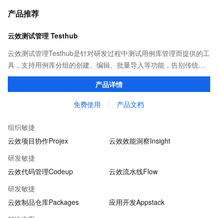
产品推荐
云效测试管理 Testhub
云效测试管理Testhub是针对研发过程中测试用例库管理而提供的工
具，支持用例库分组的创建、编辑、批量导入等功能，告别传统项
目管理中测试用例重复撰写、用例信息共享不易的问题，成为测试
产品详情
人员专属的「武器库」。
免费使用
产品文档
组织敏捷
云效项目协作Projex
云效效能洞察Insight
研发敏捷
云效代码管理Codeup
云效流水线Flow
研发敏捷
云效制品仓库Packages
应用开发Appstack