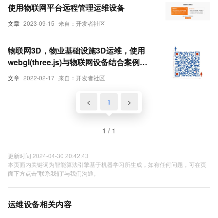
使用物联网平台远程管理运维设备
文章
2023-09-15
来自：开发者社区
物联网3D，物业基础设施3D运维，使用
webgl(three.js)与物联网设备结合案例。
搭建智慧楼宇，智慧园区，3D园区、3D物
文章
2022-02-17
来自：开发者社区
业设施，3D楼宇管理系统——第八课
<
1
>
1 / 1
更新时间 2024-04-30 20:42:43
本页面内关键词为智能算法引擎基于机器学习所生成，如有任何问题，可在页
面下方点击"联系我们"与我们沟通。
运维设备相关内容