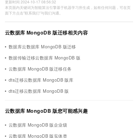
更新时间 2024-10-17 08:56:32
本页面内关键词为智能算法引擎基于机器学习所生成，如有任何问题，可在页
面下方点击"联系我们"与我们沟通。
云数据库 MongoDB 版迁移相关内容
数据库云数据库 MongoDB 版迁移
数据传输迁移云数据库 MongoDB 版
云数据库 MongoDB 版迁移任务
dts迁移云数据库 MongoDB 版库
dts迁移云数据库 MongoDB 版
云数据库 MongoDB 版您可能感兴趣
云数据库 MongoDB 版企业级
云数据库 MongoDB 版实体类