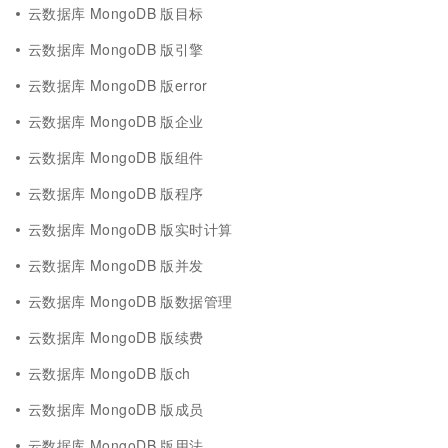
云数据库 MongoDB 版目标
云数据库 MongoDB 版引擎
云数据库 MongoDB 版error
云数据库 MongoDB 版企业
云数据库 MongoDB 版组件
云数据库 MongoDB 版程序
云数据库 MongoDB 版实时计算
云数据库 MongoDB 版并发
云数据库 MongoDB 版数据管理
云数据库 MongoDB 版续费
云数据库 MongoDB 版ch
云数据库 MongoDB 版成员
云数据库 MongoDB 版用法