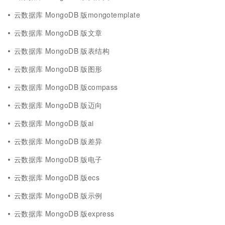
云数据库 MongoDB 版mongotemplate
云数据库 MongoDB 版文章
云数据库 MongoDB 版表结构
云数据库 MongoDB 版图形
云数据库 MongoDB 版compass
云数据库 MongoDB 版迈向
云数据库 MongoDB 版ai
云数据库 MongoDB 版差异
云数据库 MongoDB 版电子
云数据库 MongoDB 版ecs
云数据库 MongoDB 版示例
云数据库 MongoDB 版express