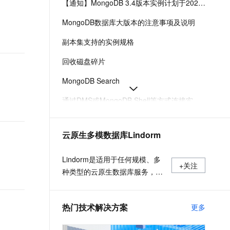
【通知】MongoDB 3.4版本实例计划于2026年9月30日终止服务（EOS）-云数据库 MongoDB 版-阿里云
t.diy 一步搞定创意建站
构建大模型应用的安全防护体系
通过自然语言交互简化开发流程,全栈开发支持
通过阿里云安全产品对 AI 应用进行安全防护
MongoDB数据库大版本的注意事项及说明
副本集支持的实例规格
回收磁盘碎片
MongoDB Search
通过DMS或MongoDB Shell等方式连接实例-云数据库 MongoDB 版-阿里云
解决内存使用率高问题
云原生多模数据库Lindorm
通过DMS创建和查询数据库账号
云数据库MongoDB支持的存储引擎及大版本
Lindorm是适用于任何规模、多
+关注
种类型的云原生数据库服务，支
持海量数据的低成本存储处理和
弹性按需付费，兼容HBase、
热门技术解决方案
更多
Solr、SQL、OpenTSDB等多种
开源标准接口，是互联网、