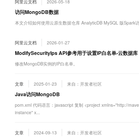
阿里云文档
2026-05-18
大数据开发治理平台 Data
AI 产品 免费试用
网络
安全
云开发大赛
Tableau 订阅
访问MongoDB数据
1亿+ 大模型 tokens 和 
可观测
入门学习赛
中间件
AI空中课堂在线直播课
本文介绍如何使用云原生数据仓库 AnalyticDB MySQL 版Spar
云防火墙
140+云产品 免费试用
大模型服务
上云与迁云
云原生的云上边界网络安全
产品新客免费试用，最长1
数据库
生态解决方案
千问AI平台-Token Plan
阿里云文档
2026-01-27
企业出海
大模型ACA认证体验
大数据计算
助力企业全员 AI 认知与能
行业生态解决方案
ModifySecurityIps API参考用于设置IP白名单-云数据库
政企业务
媒体服务
千问AI平台-模型体验
开发者生态解决方案
修改MongoDB实例的IP白名单。
在线体验全尺寸、多种模态
企业服务与云通信
AI 开发和 AI 应用解决
Happy 系列大模型
域名与网站
文章
2025-01-23
来自：开发者社区
Java访问MongoDB
终端用户计算
pom.xml 代码语言：javascript 复制 <project xmlns="http://maven
Serverless
大模型解决方案
instance" x...
开发工具
快速部署 Dify，高效搭建 
文章
2024-09-13
来自：开发者社区
迁移与运维管理