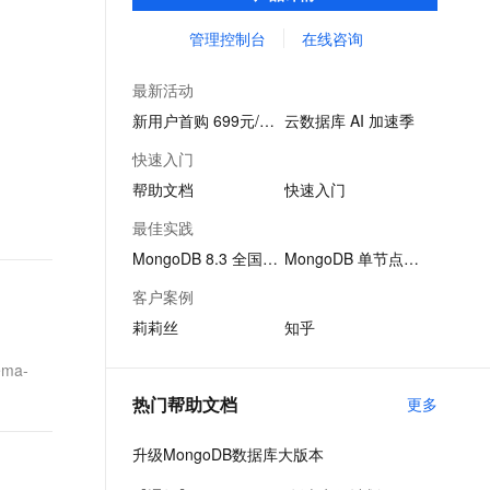
域被广泛采用。
文戏情感细腻自然，动作戏激烈拳拳到肉，实现更强表演能力
支持中英文自由切换，具备更强的噪声鲁棒性
ernetes 版 ACK
云聚AI 严选权益
AI 原生数据库服务发布
SSL 证书
管理控制台
在线咨询
，一键激活高效办公新体验
理容器应用的 K8s 服务
精选AI产品，从模型到应用全链提效
Agent 数据网关
堡垒机
AI 用量加速计划
云原生数据库 PolarDB
最新活动
应用
防火墙
、识别商机，让客服更高效、服务更出色。
新老同享，达量后返
Agentic Database 发布
新用户首购 699元/3月
云数据库 AI 加速季
千问办公
主机安全
NEW
快速入门
的智能体编程平台
一站式AI生产力平台
帮助文档
快速入门
AI 应用及服务市场
伶鹊
最佳实践
企业级人与Agent协作平台，接入和调度多个数字员工
智能客服平台，对话机器人、对话分析、智能外呼
AI 应用
MongoDB 8.3 全国首发
MongoDB 单节点架构
大模型服务平台百炼 - 全妙
大模型
客户案例
应用创作平台
多模态内容创作工具，已接入 DeepSeek
莉莉丝
知乎
自然语言处理
数据标注
ema-
热门帮助文档
更多
机器学习
息提取
与 AI 智能体进行实时音视频通话
升级MongoDB数据库大版本
从文本、图片、视频中提取结构化的属性信息
构建支持视频理解的 AI 音视频实时通话应用