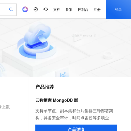
文档
备案
控制台
注册
登录
验
作计划
器
AI 活动
专业服务
服务伙伴合作计划
开发者社区
加入我们
产品动态
服务平台百炼
阿里云 OPC 创新助力计划
一站式生成采购清单，支持单品或批量购买
io：打造专属 AI 语音助手
S产品伙伴计划（繁花）
峰会
CS
造的大模型服务与应用开发平台
一句话生成原生可编辑精美 PPT 文稿
AI 生产力先锋
Al MaaS 服务伙伴赋能合作
域名
博文
Careers
至高可申请百万元
Qwen3.8-Max 模型上线
开启高性价比 AI 编程新体验
弹性可伸缩的云计算服务
Qwen-Audio-3.0-Realtime 端到端实时语音角色扮演
输入一句话想法, 轻松生成专业的 PPT
先锋实践拓展 AI 生产力的边界
Token 补贴，五大权
计划
海大会
伙伴信用分合作计划
商标
问答
社会招聘
益加速 OPC 成功
eek-V4-Pro
SS
一键部署幻兽帕鲁游戏服务器
飞天发布时刻
HOT
Open Search 向量检索版支
划
备案
电子书
校园招聘
pSeek-V4-Pro
视频创作，一键激活电商全链路生产力
稳定、安全、高性价比、高性能的云存储服务
一键购买专属联机服务器，轻松开启游戏
所见，即是所愿
持视频检索 Pipeline 功能
更多支持
划
公司注册
镜像站
视频生成
语音识别与合成
专属 QwenPaw
漫剧工坊：一站式动画创作平台
AI 实训营
HOT
应用身份服务 (IDaaS)
合作伙伴培训与认证
产品推荐
划
上云迁移
站生成，高效打造优质广告素材
全接入的云上超级电脑
从聊天伙伴进化为能主动干活的本地数字员工
快速生产连贯的高质量长漫剧
从基础到进阶，Agent 创客手把手教你
OpenClaw 管理能力上线
e-1.1-T2V
Qwen3-TTS-Flash
lScope
我要反馈
查询合作伙伴
畅细腻的高质量视频
离线语音合成大模型，多语言方言自适应，低延迟高稳定
n Alibaba Cloud ISV 合作
代维服务
建企业门户网站
10 分钟搭建微信、支付宝小程序
云数据库 MongoDB 版
MaxCompute MaxFrame 提
创新加速
ope
登录合作伙伴管理后台
我要建议
站，无忧落地极速上线
以可视化方式快速构建移动和 PC 门户网站
国内短信简单易用，安全可靠，秒级触达，全球覆盖200+国家和地区。
高效部署网站，快速应用到小程序
供自动弹性内存功能
云上数
e-1.1-I2V
Cosyvoice-V3-Flash
支持单节点、副本集和分片集群三种部署架
安全
畅自然，细节丰富
高表现力语音合成大模型，语音克隆听感自然
我要投诉
PolarDB
构，具备安全审计，时间点备份等多项企业
上云场景组合购
Milvus 弹性伸缩功能新增节
伴
漫剧创作，剧本、分镜、视频高效生成
100%兼容MySQL、PostgreSQL，兼容Oracle，支持集中和分布式
覆盖90%+业务场景，专享组合折扣价
点支持范围
能力。在互联网、物联网、游戏、金融等领
2V
VPN
Fun-ASR
产品详情