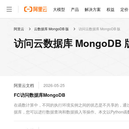
大模型
产品
解决方案
权益
定价
阿里云
云数据库 MongoDB 版
访问云数据库 MongoDB 版
大模型
产品
解决方案
权益
定价
云市场
伙伴
服务
了解阿里云
精选产品
精选解决方案
普惠上云
产品定价
精选商城
成为销售伙伴
售前咨询
为什么选择阿里云
千问AI平台
访问云数据库 MongoDB
了解云产品的定价详情
大模型服务平台百炼
千问办公，解锁你的工作
普惠上云 官方力荐
分销伙伴
在线服务
网站建设
什么是云计算
大
大模型服务与应用平台
企业级Agent产品，直接
云服务器38元/年起，超
咨询伙伴
多端小程序
技术领先
云上成本管理
售后服务
轻量应用服务器
Agency Agents：拥
官方推荐返现计划
大模型
精选产品
精选解决方案
Salesforce 国际版订阅
稳定可靠
管理和优化成本
推荐新用户得奖励，单订单
销售伙伴合作计划
自助服务
友盟天域
安全合规
人工智能与机器学习
AI
文本生成
云数据库 RDS
HappyHorse 打造一
云工开物
无影生态合作计划
在线服务
阿里云文档
2026-05-25
观测云
分析师报告
高校专属算力普惠，学生认
计算
互联网应用开发
Qwen3.8-Max
HOT
Salesforce On Alibaba C
工单服务
FC访问数据库MongoDB
智能体时代全能旗舰模型
Tuya 物联网平台阿里云
研究报告与白皮书
人工智能平台 PAI
快速拥有专属 OpenClaw
大模
Consulting Partner 合
大数据
容器
免费试用
短信专区
一站式AI开发、训练和推
在函数计算中，不同的执行环境实例之间的状态是不共享的，通
蓝凌 OA
Qwen3.7-Plus
AI 大模型销售与服务生
现代化应用
据库，您可以进行数据查询和数据插入等操作。本文以Python函数
存储
天池大赛
能看、能想、能动手的多模
云解析DNS
解决方案免费试用 新老
电子合同
最高领取价值200元试用
安全
网络与CDN
AI 算法大赛
Qwen3-VL-Plus
畅捷通