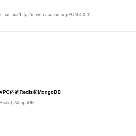
一个 AI 助手
超强辅助，Bol
即刻拥有 DeepSeek-R1 满血版
在企业官网、通讯软件中为客户提供 AI 客服
mlns="http://maven.apache.org/POM/4.0.0"
多种方案随心选，轻松解锁专属 DeepSeek
PC内的Redis和MongoDB
dis和MongoDB