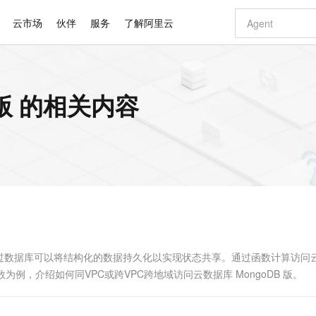
云市场
伙伴
服务
了解阿里云
AI 特惠
数据与 API
成为产品伙伴
企业增值服务
最佳实践
价格计算器
AI 场景体
基础软件
产品伙伴合
阿里云认证
市场活动
配置报价
大模型
 版 的相关内容
自助选配和估算价格
新方式
睿译宝，AI翻译排版一步到位
智启 AI 普惠权益
产品生态集成认证中心
企业支持计划
云上春晚
域名与网站
千问官方 MaaS 平台，为开发者和 Agent 而生，新用户赠送 1 亿 + tokens 额度
Qwen Aud
AI Coding
阿里云Maa
2026 阿里云
云服务器 E
为企业打
数据集
Windows
大模型认证
模型
NEW
NEW
交付可用成果
值低价云产品抢先购
上传文档即自动完成翻译和格式还原
至高享 1亿+免费 tokens，加速 Al 应用落地
提供智能易用的域名与建站服务
智能编程，一键
安全可靠、
产品生态伙伴
专家技术服务
云上奥运之旅
弹性计算合作
阿里云中企出
手机三要素
宝塔 Linux
全部认证
价格优势
有专属领域专家
GLM-5.2：长任务时代开源旗舰模型
阿里云 OPC 创新助力计划
千问大模型
即刻拥有 DeepS
AI 电商营销
对象存储 O
大模型
产品生态伙伴工作台
企业增值服务台
云栖战略参考
云存储合作计
云栖大会
身份实名认证
CentOS
训练营
推动算力普惠，释放技术红利
最高返9万
多领域专家智能体,一键组建 AI 虚拟交付团队
快速构建应用程序和网站，即刻迈出上云第一步
至高百万元 Token 补贴，加速一人公司成长
多元化、高性能、安全可靠的大模型服务
真正可用的 1M 上下文,一次完成代码全链路开发
轻松解锁专属 Dee
从图文生成到
云上的中国
数据库合作计
活动全景
短信
Docker
图片和
站式影视创作平台
Hermes Agent，打造自进化智能体
Token Plan 模型订阅计划
数字证书管理服务（原SSL证书）
5 分钟轻松部署
AI 广告创作
无影云电脑
企业成长
NEW
信息公告
看见新力量
云网络合作计
OCR 文字识别
JAVA
证享300元代金券
可视化编排打通从文字构思到成片全链路闭环
全托管，含MySQL、PostgreSQL、SQL Server、MariaDB多引擎
自主进化，持久记忆，越用越聪明
Qwen3.8-Max 首发尝鲜，限时加量 10 倍，夜间低至2折
实现全站HTTPS，呈现可信的WEB访问
图文、视频一
随时随地安
Kimi-K3
HappyHors
NEW
魔搭 Mode
loud
服务实践
官网公告
Kimi 最新旗舰模型，长程编程与推理利器
让文字生成流
金融模力时刻
Salesforce O
版
发票查验
全能环境
Claude Code + GStack 打造工程团队
千问办公，限时限量积分加倍
Qoder
低代码高效构
AI 建站
短信服务
型
NEW
作计划
计划
创新中心
魔搭 ModelSc
健康状态
理服务
让AI从“聊天伙伴”进化为能干活的“数字员工”
安装技能 GStack，拥有专属 AI 工程团队
你的AI工作搭子，覆盖日常办公高频场景
面向真实软件的智能体编程平台
0 代码专业建
过数据库可以将结构化的数据持久化以实现状态共享。通过函数计算访问
客户案例
天气预报查询
操作系统
Deepseek-v4-pro
HappyHors
态合作计划
为例，介绍如何同VPC或跨VPC跨地域访问云数据库 MongoDB 版。
态智能体模型
旗舰 MoE 大模型，百万上下文与顶尖推理能力
图生视频，流
同享
万小智 AI 建站低至 15元/月
Qoder CN
AI 短剧/漫剧
云原生数据库 
快递物流查询
WordPress
成为服务伙
高校合作
点，立即开启云上创新
覆盖公网/内网、递归/权威、移动APP等全场景解析服务
送.CN域名，送备案服务码
基于千问大模型等，支持代码智能生成、研发智能问答
AI助力短剧
GLM-5.2
Wan2.7-T
Ubuntu