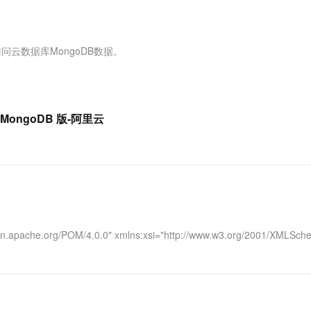
服务生态伙伴
视觉 Coding、空间感知、多模态思考等全面升级
1M上下文，专为长程任务能力而生
云工开物
企业应用
Works
Night Plan 支持 Qwen 3.8-Max
云原生大数据计算服务 MaxCompute
AI 办公
容器服务 Kub
NEW
Red Hat
30+ 款产品免费体验
Data Agent 驱动的一站式 Data+AI 开发治理平台
夜间 5 折，Qwen/Meoo/TokenPlan 客户专享
面向分析的企业级SaaS模式云数据仓库
AI智能应用
提供一站式管
科研合作
ERP
堂（旗舰版）
SUSE
k访问云数据库MongoDB数据。
智能客服
AI 应用构建
大模型原生
CRM
防护产品
2个月
自动承接线索
建站小程序
Qoder
大模型服务平台百炼-应用模版
OA 办公系统
HOT
NEW
面向真实软件
个人版上线、团队版降价；千问3.8-Max首发发尝鲜
丰富多元化的应用模版和解决方案
力提升
财税管理
模板建站
 MongoDB 版-阿里云
万有无界
大模型服务平台百炼-智能体
400电话
定制建站
的模型效果
灵活可视化地构建企业级 Agent
方案
广告营销
模板小程序
秒悟
人工智能平台 PAI
定制小程序
云端极速 AI 
新一代 AI 视频生成模型，深度适配广告营销等场景
AI Native 的算法工程平台，一站式完成建模、训练、推理服务部署
APP 开发
.apache.org/POM/4.0.0" xmlns:xsi="http://www.w3.org/2001/XMLSch
建站系统
AI 应用
10分钟微调：让0.6B模型媲美235B模
多模态数据信
型
依托云原生高可用架构,实现Dify私有化部署
用1%尺寸在特定领域达到大模型90%以上效果