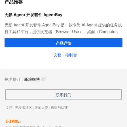
产品推荐
无影 Agent 开发套件 AgentBay
无影 Agent 开发套件 AgentBay 是一款专为 AI Agent 提供的任务执
行工具和平台，提供浏览器（Browser Use）、桌面（Computer
Use）、代码（CodeSpace）、移动端（Mobile Use）全覆盖的安
产品详情
全沙箱环境，支持 SDK 和 MCP 接入，依托阿里云强大算力实现智
能体的高效调度与规模化运行。
文档
控制台
关注我们：
新浪微博
联系我们
文档
|
开发者社区
|
天池大赛
|
培训与认证