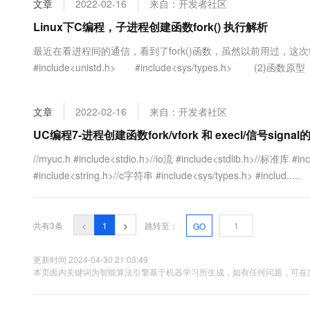
文章
2022-02-16
来自：开发者社区
大数据开发治理平台 Data
AI 产品 免费试用
网络
安全
云开发大赛
Tableau 订阅
Linux下C编程，子进程创建函数fork() 执行解析
1亿+ 大模型 tokens 和 
可观测
入门学习赛
中间件
AI空中课堂在线直播课
最近在看进程间的通信，看到了fork()函数，虽然以前用过，
云防火墙
140+云产品 免费试用
大模型服务
#include<unistd.h> #include<sys/types.h> (2)函
上云与迁云
云原生的云上边界网络安全
产品新客免费试用，最长1
数据库
#include<sys/ty...
生态解决方案
千问AI平台-Token Plan
企业出海
大模型ACA认证体验
大数据计算
文章
2022-02-16
来自：开发者社区
助力企业全员 AI 认知与能
行业生态解决方案
政企业务
媒体服务
千问AI平台-模型体验
UC编程7-进程创建函数fork/vfork 和 execl/信号signa
开发者生态解决方案
在线体验全尺寸、多种模态
企业服务与云通信
//myuc.h #include<stdio.h>//io流 #include<stdlib.h>//标准库 
AI 开发和 AI 应用解决
#include<string.h>//c字符串 #include<sys/types.h> #includ.....
Happy 系列大模型
域名与网站
终端用户计算
共有3条
<
1
>
跳转至：
GO
Serverless
大模型解决方案
更新时间 2024-04-30 21:03:49
开发工具
本页面内关键词为智能算法引擎基于机器学习所生成，如有任何问题，可在页
快速部署 Dify，高效搭建 
迁移与运维管理