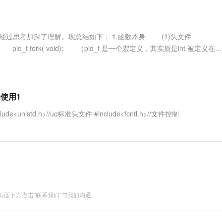
服务生态伙伴
视觉 Coding、空间感知、多模态思考等全面升级
1M上下文，专为长程任务能力而生
云工开物
企业应用
Works
Night Plan 支持 Qwen 3.8-Max
云原生大数据计算服务 MaxCompute
AI 办公
容器服务 Kub
NEW
Red Hat
30+ 款产品免费体验
Data Agent 驱动的一站式 Data+AI 开发治理平台
夜间 5 折，Qwen/Meoo/TokenPlan 客户专享
面向分析的企业级SaaS模式云数据仓库
AI智能应用
提供一站式管
科研合作
ERP
堂（旗舰版）
SUSE
这次经过思考加深了理解。现总结如下： 1.函数本身 (1)头文件
智能客服
AI 应用构建
大模型原生
CRM
数原型 pid_t fork( void); （pid_t 是一个宏定义，其实质是int 被定义在
防护产品
2个月
自动承接线索
建站小程序
Qoder
大模型服务平台百炼-应用模版
OA 办公系统
HOT
NEW
面向真实软件
个人版上线、团队版降价；千问3.8-Max首发发尝鲜
丰富多元化的应用模版和解决方案
力提升
财税管理
模板建站
万有无界
大模型服务平台百炼-智能体
l的使用1
400电话
定制建站
的模型效果
灵活可视化地构建企业级 Agent
#include<unistd.h>//uc标准头文件 #include<fcntl.h>//文件控制
方案
广告营销
模板小程序
秒悟
人工智能平台 PAI
定制小程序
云端极速 AI 
新一代 AI 视频生成模型，深度适配广告营销等场景
AI Native 的算法工程平台，一站式完成建模、训练、推理服务部署
APP 开发
建站系统
面下方点击"联系我们"与我们沟通。
AI 应用
10分钟微调：让0.6B模型媲美235B模
多模态数据信
型
依托云原生高可用架构,实现Dify私有化部署
用1%尺寸在特定领域达到大模型90%以上效果