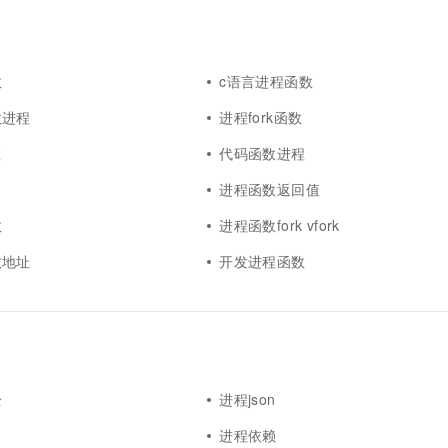
一个 AI 助手
超强辅助，Bol
即刻拥有 DeepSeek-R1 满血版
在企业官网、通讯软件中为客户提供 AI 客服
多种方案随心选，轻松解锁专属 DeepSeek
数
c语言进程函数
数进程
进程fork函数
数
代码函数进程
进程函数返回值
数
进程函数fork vfork
数地址
开发进程函数
全
进程json
进程依赖