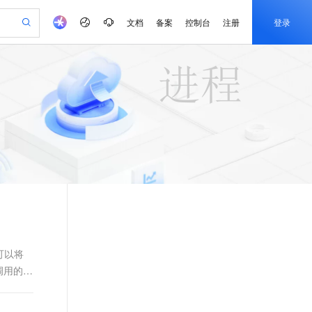
文档
备案
控制台
注册
登录
验
作计划
器
AI 活动
专业服务
服务伙伴合作计划
开发者社区
加入我们
产品动态
服务平台百炼
阿里云 OPC 创新助力计划
一站式生成采购清单，支持单品或批量购买
可编辑精美 PPT 文稿
S产品伙伴计划（繁花）
峰会
CS
造的大模型服务与应用开发平台
Agency Agents：拥有专属领域专家
AI 生产力先锋
Al MaaS 服务伙伴赋能合作
域名
博文
Careers
PolarDB Agentic Database
至高可申请百万元
 轻松生成专业的 PPT
开启高性价比 AI 编程新体验
弹性可伸缩的云计算服务
先锋实践拓展 AI 生产力的边界
发布
多领域专家智能体,一键组建 AI 虚拟交付团队
Token 补贴，五大权
计划
海大会
伙伴信用分合作计划
商标
问答
社会招聘
益加速 OPC 成功
帕鲁游戏服务器
SS
HappyHorse 打造一站式影视创作平台
飞天发布时刻
HOT
秒悟 Meoo CLI 支持一键部
划
备案
电子书
校园招聘
联机服务器，轻松开启游戏
视频创作，一键激活电商全链路生产力
稳定、安全、高性价比、高性能的云存储服务
所见，即是所愿
署项目至阿里云账号
可视化编排打通从文字构思到成片全链路闭环
更多支持
划
公司注册
镜像站
视频生成
语音识别与合成
 智能体与工作流应用
漫剧工坊：一站式动画创作平台
AI 实训营
Flink OSS 支持
合作伙伴培训与认证
划
上云迁移
站生成，高效打造优质广告素材
全接入的云上超级电脑
通过阿里云百炼高效搭建AI应用,助力高效开发
快速生产连贯的高质量长漫剧
从基础到进阶，Agent 创客手把手教你
AssumeRole 角色自定义
e-1.1-T2V
Qwen3-TTS-Flash
lScope
我要反馈
查询合作伙伴
畅细腻的高质量视频
离线语音合成大模型，多语言方言自适应，低延迟高稳定
n Alibaba Cloud ISV 合作
代维服务
建企业门户网站
10 分钟搭建微信、支付宝小程序
百炼 Qwen3.7-Flash 系列模
创新加速
ope
登录合作伙伴管理后台
我要建议
站，无忧落地极速上线
以可视化方式快速构建移动和 PC 门户网站
国内短信简单易用，安全可靠，秒级触达，全球覆盖200+国家和地区。
高效部署网站，快速应用到小程序
型发布
可以将
e-1.1-I2V
Cosyvoice-V3-Flash
调用的方
安全
畅自然，细节丰富
高表现力语音合成大模型，语音克隆听感自然
我要投诉
PolarDB
上云场景组合购
伴
Qoder CN V1.7.0 发布
漫剧创作，剧本、分镜、视频高效生成
100%兼容MySQL、PostgreSQL，兼容Oracle，支持集中和分布式
覆盖90%+业务场景，专享组合折扣价
2V
VPN
Fun-ASR