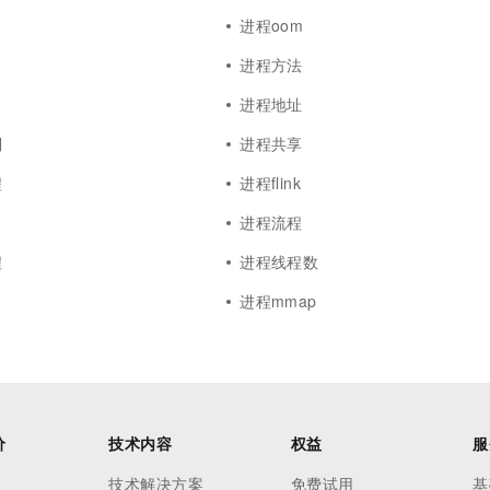
进程oom
进程方法
进程地址
列
进程共享
程
进程flink
进程流程
程
进程线程数
进程mmap
价
技术内容
权益
服
技术解决方案
免费试用
基