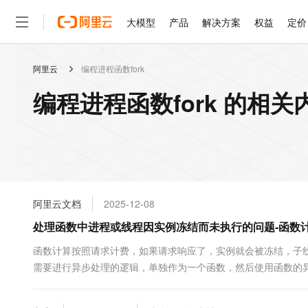
大模型
产品
解决方案
权益
定价
阿里云
编程进程函数fork
大模型
产品
解决方案
权益
定价
云市场
伙伴
服务
了解阿里云
精选产品
精选解决方案
普惠上云
产品定价
精选商城
成为销售伙伴
售前咨询
为什么选择阿里云
千问AI平台
编程进程函数fork 的相关
了解云产品的定价详情
大模型服务平台百炼
睿译宝，AI翻译排版一
普惠上云 官方力荐
分销伙伴
在线服务
网站建设
什么是云计算
大
大模型服务与应用平台
上传文档即自动完成翻译和
云服务器38元/年起，超
咨询伙伴
多端小程序
技术领先
云上成本管理
售后服务
轻量应用服务器
GLM-5.2：长任务时代
官方推荐返现计划
大模型
精选产品
精选解决方案
Salesforce 国际版订阅
稳定可靠
管理和优化成本
推荐新用户得奖励，单订单
销售伙伴合作计划
自助服务
友盟天域
安全合规
人工智能与机器学习
AI
文本生成
云数据库 RDS
Hermes Agent，打造
云工开物
无影生态合作计划
在线服务
阿里云文档
2025-12-08
观测云
分析师报告
自主进化，持久记忆，越用
高校专属算力普惠，学生认
计算
互联网应用开发
Qwen3.8-Max
HOT
Salesforce On Alibaba C
工单服务
处理函数中进程或线程因实例冻结而未执行的问题-函数计
智能体时代全能旗舰模型
Tuya 物联网平台阿里云
研究报告与白皮书
人工智能平台 PAI
快速拥有专属 OpenClaw
大模
Consulting Partner 合
大数据
容器
免费试用
短信专区
一站式AI开发、训练和推
函数计算按照请求计费，如果请求响应了，实例就会被冻结，子
蓝凌 OA
Qwen3.7-Plus
AI 大模型销售与服务生
现代化应用
需要进行异步处理的逻辑，单独作为一个函数，然后使用函数的异步
存储
天池大赛
能看、能想、能动手的多模
云解析DNS
解决方案免费试用 新老
电子合同
式调用新函数，从而达到异步执行的效果。...
最高领取价值200元试用
安全
网络与CDN
AI 算法大赛
Qwen3-VL-Plus
畅捷通