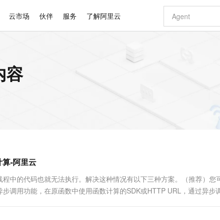
云市场
伙伴
服务
了解阿里云
AI 特惠
数据与 API
成为产品伙伴
企业增值服务
最佳实践
价格计算器
AI 场景体
基础软件
产品伙伴合
阿里云认证
市场活动
配置报价
大模型
内容
自助选配和估算价格
步到位
智启 AI 普惠权益
产品生态集成认证中心
企业支持计划
云上春晚
域名与网站
Qwen Audio：打造专属 AI 语音助手
千问官方 MaaS 平台，为开发者和 Agent 而生，新用户赠送 1 亿 + tokens 额度
一句话生成原生
AI Coding
阿里云Maa
2026 阿里云
云服务器 E
为企业打
数据集
Windows
大模型认证
模型
NEW
NEW
格式还原
值低价云产品抢先购
至高享 1亿+免费 tokens，加速 Al 应用落地
提供智能易用的域名与建站服务
Qwen-Audio-3.0-Realtime 端到端实时语音角色扮演
输入一句话想法,
智能编程，一键
安全可靠、
产品生态伙伴
专家技术服务
云上奥运之旅
弹性计算合作
阿里云中企出
手机三要素
宝塔 Linux
全部认证
价格优势
开源旗舰模型
即刻拥有 DeepSeek-V4-Pro
阿里云 OPC 创新助力计划
千问大模型
一键部署幻兽
AI 电商营销
对象存储 O
大模型
产品生态伙伴工作台
企业增值服务台
云栖战略参考
云存储合作计
云栖大会
身份实名认证
CentOS
训练营
推动算力普惠，释放技术红利
最高返9万
真正可用的 1M 上下文,一次完成代码全链路开发
快速构建应用程序和网站，即刻迈出上云第一步
轻松解锁专属 DeepSeek-V4-Pro
至高百万元 Token 补贴，加速一人公司成长
多元化、高性能、安全可靠的大模型服务
一键购买专属
从图文生成到
云上的中国
数据库合作计
活动全景
短信
Docker
图片和
自进化智能体
5 分钟轻松部署专属 QwenPaw
Token Plan 模型订阅计划
数字证书管理服务（原SSL证书）
高效搭建 AI
AI 广告创作
无影云电脑
企业成长
NEW
HOT
信息公告
看见新力量
云网络合作计
OCR 文字识别
JAVA
越聪明
证享300元代金券
全托管，含MySQL、PostgreSQL、SQL Server、MariaDB多引擎
Qwen3.8-Max 首发尝鲜，限时加量 10 倍，夜间低至2折
实现全站 HTTPS，呈现可信的 Web 访问
从聊天伙伴进化为能主动干活的本地数字员工
图文、视频一
随时随地安
Kimi-K3
HappyHors
NEW
魔搭 Mode
loud
服务实践
官网公告
算-阿里云
Kimi 最新旗舰模型，长程编程与推理利器
让文字生成流
金融模力时刻
Salesforce O
版
发票查验
全能环境
Claude Code + GStack 打造工程团队
千问办公，限时限量积分加倍
Qoder
低代码高效构
AI 建站
短信服务
型
NEW
作计划
计划
创新中心
魔搭 ModelSc
健康状态
理服务
让AI从“聊天伙伴”进化为能干活的“数字员工”
安装技能 GStack，拥有专属 AI 工程团队
你的AI工作搭子，覆盖日常办公高频场景
面向真实软件的智能体编程平台
0 代码专业建
线程中的代码也就无法执行。解决这种情况有以下三种方案。（推荐）您
客户案例
天气预报查询
操作系统
Deepseek-v4-pro
HappyHors
态合作计划
调用功能，在原函数中使用函数计算的SDK或HTTP URL，通过异步
态智能体模型
旗舰 MoE 大模型，百万上下文与顶尖推理能力
图生视频，流
同享
万小智 AI 建站低至 15元/月
Qoder CN
AI 短剧/漫剧
云原生数据库 
快递物流查询
WordPress
成为服务伙
高校合作
点，立即开启云上创新
覆盖公网/内网、递归/权威、移动APP等全场景解析服务
送.CN域名，送备案服务码
基于千问大模型等，支持代码智能生成、研发智能问答
AI助力短剧
GLM-5.2
Wan2.7-T
Ubuntu