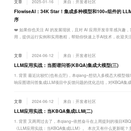
文章
2025-01-16
来自：开发者社区
大数据开发治理平台 Data
AI 产品 免费试用
网络
安全
云开发大赛
Tableau 订阅
FlowiseAI：34K Star！集成多种模型和100+组件
1亿+ 大模型 tokens 和 
可观测
入门学习赛
中间件
序
AI空中课堂在线直播课
云防火墙
140+云产品 免费试用
大模型服务
上云与迁云
❤️ 如果你也关注 AI 的发展现状，且对 AI 应用开发非常感兴
云原生的云上边界网络安全
产品新客免费试用，最长1
数据库
生态解决方案
用，提供运行实例和实用教程，帮助你快速上手AI技术，欢迎关注
千问AI平台-Token Plan
企业出海
大模型ACA认证体验
大数据计算
能：通过拖拽可视化组件，快速构建自定义 LLM 应用，支持多模型
助力企业全员 AI 认知与能
行业生态解决方案
平台部署，操作简单，适合不同场景。 ...
政企业务
媒体服务
文章
2024-06-12
来自：开发者社区
千问AI平台-模型体验
开发者生态解决方案
在线体验全尺寸、多种模态
LLM应用实战：当图谱问答(KBQA)集成大模型(三)
企业服务与云通信
AI 开发和 AI 应用解决
Happy 系列大模型
1. 背景 最近比较忙(也有点茫)，本qiang~想切入多模态大模
域名与网站
响应图谱问答集成LLM项目中反馈问题的优化总结，对KBQA集
战：当KBQA集成LLM》、《LLM应用实战：当KBQA集成LLM(
终端用户计算
通过大模型来代替传...
文章
2024-06-12
来自：开发者社区
Serverless
大模型解决方案
LLM应用实战：当KBQA集成LLM(二)
开发工具
快速部署 Dify，高效搭建 
1. 背景 又两周过去了，本qiang~依然奋斗在上周提到的项目
迁移与运维管理
《LLM应用实战：当KBQA集成LLM》。 本次又有什么更新