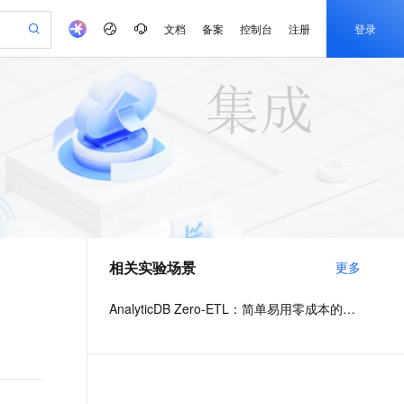
文档
备案
控制台
注册
登录
验
作计划
器
AI 活动
专业服务
服务伙伴合作计划
开发者社区
加入我们
产品动态
服务平台百炼
阿里云 OPC 创新助力计划
一站式生成采购清单，支持单品或批量购买
io：打造专属 AI 语音助手
S产品伙伴计划（繁花）
峰会
CS
造的大模型服务与应用开发平台
一句话生成原生可编辑精美 PPT 文稿
AI 生产力先锋
Al MaaS 服务伙伴赋能合作
域名
博文
Careers
至高可申请百万元
Qwen3.8-Max 模型上线
开启高性价比 AI 编程新体验
弹性可伸缩的云计算服务
Qwen-Audio-3.0-Realtime 端到端实时语音角色扮演
输入一句话想法, 轻松生成专业的 PPT
先锋实践拓展 AI 生产力的边界
Token 补贴，五大权
计划
海大会
伙伴信用分合作计划
商标
问答
社会招聘
益加速 OPC 成功
eek-V4-Pro
SS
一键部署幻兽帕鲁游戏服务器
飞天发布时刻
HOT
Open Search 向量检索版支
划
备案
电子书
校园招聘
pSeek-V4-Pro
视频创作，一键激活电商全链路生产力
稳定、安全、高性价比、高性能的云存储服务
一键购买专属联机服务器，轻松开启游戏
所见，即是所愿
持视频检索 Pipeline 功能
更多支持
划
公司注册
镜像站
视频生成
语音识别与合成
专属 QwenPaw
漫剧工坊：一站式动画创作平台
AI 实训营
HOT
应用身份服务 (IDaaS)
合作伙伴培训与认证
相关实验场景
更多
划
上云迁移
站生成，高效打造优质广告素材
全接入的云上超级电脑
从聊天伙伴进化为能主动干活的本地数字员工
快速生产连贯的高质量长漫剧
从基础到进阶，Agent 创客手把手教你
OpenClaw 管理能力上线
e-1.1-T2V
Qwen3-TTS-Flash
lScope
我要反馈
查询合作伙伴
畅细腻的高质量视频
离线语音合成大模型，多语言方言自适应，低延迟高稳定
n Alibaba Cloud ISV 合作
代维服务
建企业门户网站
10 分钟搭建微信、支付宝小程序
AnalyticDB Zero-ETL：简单易用零成本的一站式数据分析
MaxCompute MaxFrame 提
创新加速
ope
登录合作伙伴管理后台
我要建议
站，无忧落地极速上线
以可视化方式快速构建移动和 PC 门户网站
国内短信简单易用，安全可靠，秒级触达，全球覆盖200+国家和地区。
高效部署网站，快速应用到小程序
供自动弹性内存功能
e-1.1-I2V
Cosyvoice-V3-Flash
安全
畅自然，细节丰富
高表现力语音合成大模型，语音克隆听感自然
我要投诉
PolarDB
上云场景组合购
Milvus 弹性伸缩功能新增节
伴
漫剧创作，剧本、分镜、视频高效生成
100%兼容MySQL、PostgreSQL，兼容Oracle，支持集中和分布式
覆盖90%+业务场景，专享组合折扣价
点支持范围
2V
VPN
Fun-ASR