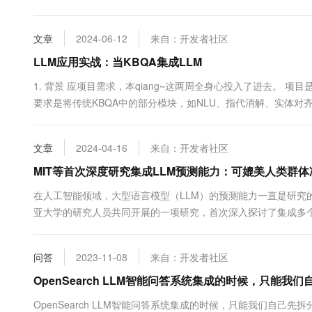
10 分钟在聊天系统中增加
如下方面： 1. 数据落库 上次文章提到，KBQA服务会将图谱
专有云
询均在内存中进行，随之而来...
文章
2024-06-12
来自：开发者社区
LLM应用实战：当KBQA集成LLM
1. 背景 应项目需求，本qiang~这两周全身心投入了进去。 
要求是将传统KBQA中的部分模块，如NLU、指代消解、实体对齐等
灰常感兴趣的，遂开展了项目研发工作。 注意，此篇是纯纯的
出来。也是这两周工作的整体总结，欢迎...
文章
2024-04-16
来自：开发者社区
MIT等首次深度研究集成LLM预测能力：可媲美人类群体
在人工智能领域，大型语言模型（LLM）的预测能力一直是研究
亚大学的研究人员共同开展的一项研究，首次深入探讨了集成多个
了比较。这项研究不仅验证了LLM在预测领域的潜力，也为未来
二个不同LLM组成的“硅基群体”，并在一个为期三个月的预测比赛中
问答
2023-11-08
来自：开发者社区
OpenSearch LLM智能问答系统集成的时候，只能我
OpenSearch LLM智能问答系统集成的时候，只能我们自己先