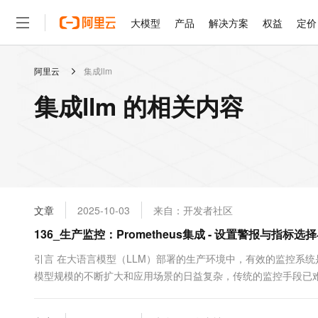
大模型
产品
解决方案
权益
定价
阿里云
集成llm
大模型
产品
解决方案
权益
定价
云市场
伙伴
服务
了解阿里云
精选产品
精选解决方案
普惠上云
产品定价
精选商城
成为销售伙伴
售前咨询
为什么选择阿里云
千问AI平台
集成llm 的相关内容
了解云产品的定价详情
大模型服务平台百炼
千问办公，解锁你的工作
普惠上云 官方力荐
分销伙伴
在线服务
网站建设
什么是云计算
大
大模型服务与应用平台
企业级Agent产品，直接
云服务器38元/年起，超
咨询伙伴
多端小程序
技术领先
云上成本管理
售后服务
轻量应用服务器
Agency Agents：拥
官方推荐返现计划
大模型
精选产品
精选解决方案
Salesforce 国际版订阅
稳定可靠
管理和优化成本
推荐新用户得奖励，单订单
销售伙伴合作计划
自助服务
友盟天域
安全合规
人工智能与机器学习
AI
文本生成
云数据库 RDS
HappyHorse 打造一
云工开物
无影生态合作计划
在线服务
文章
2025-10-03
来自：开发者社区
观测云
分析师报告
高校专属算力普惠，学生认
计算
互联网应用开发
Qwen3.8-Max
HOT
Salesforce On Alibaba C
工单服务
136_生产监控：Prometheus集成 - 设置警报与指标
智能体时代全能旗舰模型
Tuya 物联网平台阿里云
研究报告与白皮书
人工智能平台 PAI
快速拥有专属 OpenClaw
大模
Consulting Partner 合
大数据
容器
免费试用
短信专区
一站式AI开发、训练和推
引言 在大语言模型（LLM）部署的生产环境中，有效的监控系统
蓝凌 OA
Qwen3.7-Plus
AI 大模型销售与服务生
现代化应用
模型规模的不断扩大和应用场景的日益复杂，传统的监控手段已难以满
存储
天池大赛
能看、能想、能动手的多模
云解析DNS
解决方案免费试用 新老
电子合同
控系统之一，凭借其强大的时序数据收集、查询和告警能力，已成为
最高领取价值200元试用
安全
网络与CDN
AI 算法大赛
Qwen3-VL-Plus
畅捷通