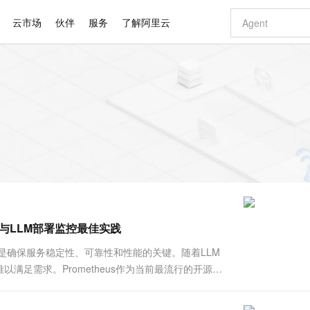
云市场
伙伴
服务
了解阿里云
AI 特惠
数据与 API
成为产品伙伴
企业增值服务
最佳实践
价格计算器
AI 场景体
基础软件
产品伙伴合
阿里云认证
市场活动
配置报价
大模型
自助选配和估算价格
新方式
睿译宝，AI翻译排版一步到位
智启 AI 普惠权益
产品生态集成认证中心
企业支持计划
云上春晚
域名与网站
千问官方 MaaS 平台，为开发者和 Agent 而生，新用户赠送 1 亿 + tokens 额度
Qwen Aud
AI Coding
阿里云Maa
2026 阿里云
云服务器 E
为企业打
数据集
Windows
大模型认证
模型
NEW
NEW
交付可用成果
值低价云产品抢先购
上传文档即自动完成翻译和格式还原
至高享 1亿+免费 tokens，加速 Al 应用落地
提供智能易用的域名与建站服务
智能编程，一键
安全可靠、
产品生态伙伴
专家技术服务
云上奥运之旅
弹性计算合作
阿里云中企出
手机三要素
宝塔 Linux
全部认证
价格优势
有专属领域专家
GLM-5.2：长任务时代开源旗舰模型
阿里云 OPC 创新助力计划
千问大模型
即刻拥有 DeepS
AI 电商营销
对象存储 O
大模型
产品生态伙伴工作台
企业增值服务台
云栖战略参考
云存储合作计
云栖大会
身份实名认证
CentOS
训练营
推动算力普惠，释放技术红利
最高返9万
多领域专家智能体,一键组建 AI 虚拟交付团队
快速构建应用程序和网站，即刻迈出上云第一步
至高百万元 Token 补贴，加速一人公司成长
多元化、高性能、安全可靠的大模型服务
真正可用的 1M 上下文,一次完成代码全链路开发
轻松解锁专属 Dee
从图文生成到
云上的中国
数据库合作计
活动全景
短信
Docker
图片和
站式影视创作平台
Hermes Agent，打造自进化智能体
Token Plan 模型订阅计划
数字证书管理服务（原SSL证书）
5 分钟轻松部署
AI 广告创作
无影云电脑
企业成长
NEW
信息公告
看见新力量
云网络合作计
OCR 文字识别
JAVA
证享300元代金券
可视化编排打通从文字构思到成片全链路闭环
全托管，含MySQL、PostgreSQL、SQL Server、MariaDB多引擎
自主进化，持久记忆，越用越聪明
Qwen3.8-Max 首发尝鲜，限时加量 10 倍，夜间低至2折
实现全站HTTPS，呈现可信的WEB访问
图文、视频一
随时随地安
Kimi-K3
HappyHors
NEW
魔搭 Mode
loud
服务实践
官网公告
选择与LLM部署监控最佳实践
Kimi 最新旗舰模型，长程编程与推理利器
让文字生成流
金融模力时刻
Salesforce O
版
发票查验
全能环境
Claude Code + GStack 打造工程团队
千问办公，限时限量积分加倍
Qoder
低代码高效构
AI 建站
短信服务
型
NEW
作计划
计划
创新中心
魔搭 ModelSc
健康状态
理服务
让AI从“聊天伙伴”进化为能干活的“数字员工”
安装技能 GStack，拥有专属 AI 工程团队
你的AI工作搭子，覆盖日常办公高频场景
面向真实软件的智能体编程平台
0 代码专业建
是确保服务稳定性、可靠性和性能的关键。随着LLM
客户案例
天气预报查询
操作系统
Deepseek-v4-pro
HappyHors
态合作计划
足需求。Prometheus作为当前最流行的开源监
态智能体模型
旗舰 MoE 大模型，百万上下文与顶尖推理能力
图生视频，流
同享
万小智 AI 建站低至 15元/月
Qoder CN
AI 短剧/漫剧
云原生数据库 
快递物流查询
WordPress
成为服务伙
LLM部署监控的首选工具。 本文将...
高校合作
点，立即开启云上创新
覆盖公网/内网、递归/权威、移动APP等全场景解析服务
送.CN域名，送备案服务码
基于千问大模型等，支持代码智能生成、研发智能问答
AI助力短剧
GLM-5.2
Wan2.7-T
Ubuntu