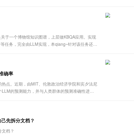
一个 AI 助手
超强辅助，Bol
的概念、属性、实体、属性值全部加载到内存，所有的查
即刻拥有 DeepSeek-R1 满血版
在企业官网、通讯软件中为客户提供 AI 客服
多种方案随心选，轻松解锁专属 DeepSeek
项目是关于一个博物馆知识图谱，上层做KBQA应用。实现
任务，完全由LLM实现，本qiang~针对该任务还是
干货篇，除了源码没有提供外，整体核心组件均展示了
准确率
的热点。近期，由MIT、伦敦政治经济学院和宾夕法尼
LLM的预测能力，并与人类群体的预测准确性进行
的应用提供了新的思路。 研究团队通过构建一个由十
，将这些模型的.....
们自己先拆分文档？
拆分文档？