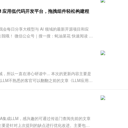
服务生态伙伴
视觉 Coding、空间感知、多模态思考等全面升级
1M上下文，专为长程任务能力而生
云工开物
企业应用
Works
Night Plan 支持 Qwen 3.8-Max
云原生大数据计算服务 MaxCompute
AI 办公
容器服务 Kub
NEW
Red Hat
的 LLM 应用低代码开发平台，拖拽组件轻松构建程
30+ 款产品免费体验
Data Agent 驱动的一站式 Data+AI 开发治理平台
夜间 5 折，Qwen/Meoo/TokenPlan 客户专享
面向分析的企业级SaaS模式云数据仓库
AI智能应用
提供一站式管
科研合作
ERP
堂（旗舰版）
SUSE
智能客服
AI 应用构建
大模型原生
CRM
趣，我会每日分享大模型与 AI 领域的最新开源项目和应
防护产品
2个月
自动承接线索
建站小程序
我哦！ 微信公众号｜搜一搜：蚝油菜花 快速阅读 功
Qoder
大模型服务平台百炼-应用模版
OA 办公系统
HOT
NEW
集成和记忆功能。 部署：支持本地、Docker 和云
面向真实软件
个人版上线、团队版降价；千问3.8-Max首发发尝鲜
丰富多元化的应用模版和解决方案
力提升
财税管理
模板建站
万有无界
大模型服务平台百炼-智能体
400电话
定制建站
的模型效果
灵活可视化地构建企业级 Agent
方案
广告营销
模板小程序
秒悟
人工智能平台 PAI
型领域，所以一直在潜心研读中... 本次的更新内容主要是
定制小程序
云端极速 AI 
新一代 AI 视频生成模型，深度适配广告营销等场景
AI Native 的算法工程平台，一站式完成建模、训练、推理服务部署
成LLM不熟悉的客官可以翻翻之前的文章《LLM应用实
二)》。 针对KBQA集成LLM项目，该系列文章主要是
APP 开发
建站系统
AI 应用
10分钟微调：让0.6B模型媲美235B模
多模态数据信
KBQA集成LLM，感兴趣的可通过传送门查阅先前的文章
型
依托云原生高可用架构,实现Dify私有化部署
呢？主要是针对上次提到的缺点进行优化改进。主要包含
用1%尺寸在特定领域达到大模型90%以上效果