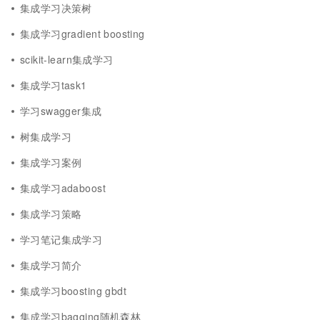
集成学习决策树
集成学习gradient boosting
scikit-learn集成学习
集成学习task1
学习swagger集成
树集成学习
集成学习案例
集成学习adaboost
集成学习策略
学习笔记集成学习
集成学习简介
集成学习boosting gbdt
集成学习bagging随机森林