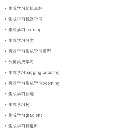
集成学习随机森林
集成学习机器学习
集成学习learning
集成学习分类
机器学习集成学习模型
分类集成学习
集成学习bagging boosting
机器学习集成学习boosting
集成学习原理
集成学习树
集成学习gradient
集成学习梯度树