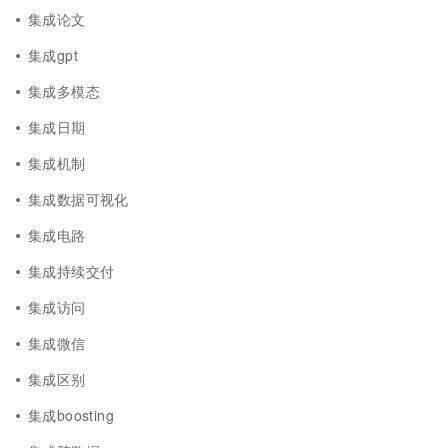
集成论文
集成gpt
集成多模态
集成日期
集成机制
集成数据可视化
集成电路
集成持续交付
集成访问
集成微信
集成区别
集成boosting