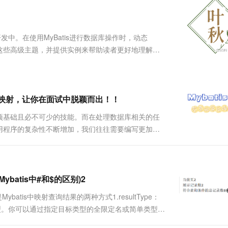
服务生态伙伴
视觉 Coding、空间感知、多模态思考等全面升级
1M上下文，专为长程任务能力而生
云工开物
企业应用
Works
Night Plan 支持 Qwen 3.8-Max
云原生大数据计算服务 MaxCompute
AI 办公
容器服务 Kub
NEW
Red Hat
30+ 款产品免费体验
Data Agent 驱动的一站式 Data+AI 开发治理平台
夜间 5 折，Qwen/Meoo/TokenPlan 客户专享
面向分析的企业级SaaS模式云数据仓库
AI智能应用
提供一站式管
科研合作
ERP
堂（旗舰版）
SUSE
开发中。在使用MyBatis进行数据库操作时，动态
智能客服
AI 应用构建
大模型原生
CRM
这些高级主题，并提供实例来帮助读者更好地理解和
防护产品
2个月
自动承接线索
tis中非常强大和灵活的功能之一。它允许我们根据不同的条
建站小程序
Qoder
大模型服务平台百炼-应用模版
OA 办公系统
HOT
NEW
面向真实软件
个人版上线、团队版降价；千问3.8-Max首发发尝鲜
丰富多元化的应用模版和解决方案
力提升
财税管理
模板建站
万有无界
大模型服务平台百炼-智能体
、结果映射，让你在面试中脱颖而出！！
400电话
定制建站
的模型效果
灵活可视化地构建企业级 Agent
项基础且必不可少的技能。而在处理数据库相关的任
方案
广告营销
模板小程序
用程序的复杂性不断增加，我们往往需要编写更加复
秒悟
人工智能平台 PAI
定制小程序
云端极速 AI 
—MyBatis。在这篇文章中，我们将深入探讨
新一代 AI 视频生成模型，深度适配广告营销等场景
AI Native 的算法工程平台，一站式完成建模、训练、推理服务部署
s的一个....
APP 开发
建站系统
batis中#和$的区别)2
tMap是Mybatis中映射查询结果的两种方式1.resultType：
AI 应用
10分钟微调：让0.6B模型媲美235B模
多模态数据信
标类型。你可以通过指定目标类型的全限定名或简单类型名
型
依托云原生高可用架构,实现Dify私有化部署
example.User"来告诉My....
用1%尺寸在特定领域达到大模型90%以上效果