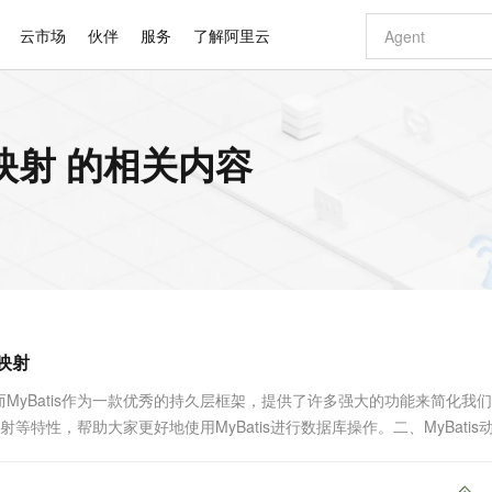
云市场
伙伴
服务
了解阿里云
AI 特惠
数据与 API
成为产品伙伴
企业增值服务
最佳实践
价格计算器
AI 场景体
基础软件
产品伙伴合
阿里云认证
市场活动
配置报价
大模型
询映射 的相关内容
自助选配和估算价格
新方式
睿译宝，AI翻译排版一步到位
智启 AI 普惠权益
产品生态集成认证中心
企业支持计划
云上春晚
域名与网站
千问官方 MaaS 平台，为开发者和 Agent 而生，新用户赠送 1 亿 + tokens 额度
Qwen Aud
AI Coding
阿里云Maa
2026 阿里云
云服务器 E
为企业打
数据集
Windows
大模型认证
模型
NEW
NEW
交付可用成果
值低价云产品抢先购
上传文档即自动完成翻译和格式还原
至高享 1亿+免费 tokens，加速 Al 应用落地
提供智能易用的域名与建站服务
智能编程，一键
安全可靠、
产品生态伙伴
专家技术服务
云上奥运之旅
弹性计算合作
阿里云中企出
手机三要素
宝塔 Linux
全部认证
价格优势
有专属领域专家
GLM-5.2：长任务时代开源旗舰模型
阿里云 OPC 创新助力计划
千问大模型
即刻拥有 DeepS
AI 电商营销
对象存储 O
大模型
产品生态伙伴工作台
企业增值服务台
云栖战略参考
云存储合作计
云栖大会
身份实名认证
CentOS
训练营
推动算力普惠，释放技术红利
最高返9万
多领域专家智能体,一键组建 AI 虚拟交付团队
快速构建应用程序和网站，即刻迈出上云第一步
至高百万元 Token 补贴，加速一人公司成长
多元化、高性能、安全可靠的大模型服务
真正可用的 1M 上下文,一次完成代码全链路开发
轻松解锁专属 Dee
从图文生成到
云上的中国
数据库合作计
活动全景
短信
Docker
图片和
站式影视创作平台
Hermes Agent，打造自进化智能体
Token Plan 模型订阅计划
数字证书管理服务（原SSL证书）
5 分钟轻松部署
AI 广告创作
无影云电脑
企业成长
NEW
信息公告
看见新力量
云网络合作计
OCR 文字识别
JAVA
证享300元代金券
可视化编排打通从文字构思到成片全链路闭环
全托管，含MySQL、PostgreSQL、SQL Server、MariaDB多引擎
自主进化，持久记忆，越用越聪明
Qwen3.8-Max 首发尝鲜，限时加量 10 倍，夜间低至2折
实现全站HTTPS，呈现可信的WEB访问
图文、视频一
随时随地安
Kimi-K3
HappyHors
NEW
魔搭 Mode
loud
服务实践
官网公告
果映射
Kimi 最新旗舰模型，长程编程与推理利器
让文字生成流
金融模力时刻
Salesforce O
版
发票查验
全能环境
Claude Code + GStack 打造工程团队
千问办公，限时限量积分加倍
Qoder
低代码高效构
AI 建站
短信服务
型
NEW
作计划
计划
创新中心
魔搭 ModelSc
健康状态
理服务
让AI从“聊天伙伴”进化为能干活的“数字员工”
安装技能 GStack，拥有专属 AI 工程团队
你的AI工作搭子，覆盖日常办公高频场景
面向真实软件的智能体编程平台
0 代码专业建
yBatis作为一款优秀的持久层框架，提供了许多强大的功能来简化我
客户案例
天气预报查询
操作系统
Deepseek-v4-pro
HappyHors
态合作计划
等特性，帮助大家更好地使用MyBatis进行数据库操作。二、MyBatis动
态智能体模型
旗舰 MoE 大模型，百万上下文与顶尖推理能力
图生视频，流
同享
万小智 AI 建站低至 15元/月
Qoder CN
AI 短剧/漫剧
云原生数据库 
快递物流查询
WordPress
成为服务伙
需求。MyBatis提供了多种方式来实现动态S....
高校合作
点，立即开启云上创新
覆盖公网/内网、递归/权威、移动APP等全场景解析服务
送.CN域名，送备案服务码
基于千问大模型等，支持代码智能生成、研发智能问答
AI助力短剧
GLM-5.2
Wan2.7-T
Ubuntu