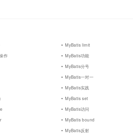
e
MyBatis limit
础操作
MyBatis功能
MyBatis分号
MyBatis一对一
MyBatis实践
g
MyBatis set
ue
MyBatis访问
r
MyBatis bound
MyBatis反射