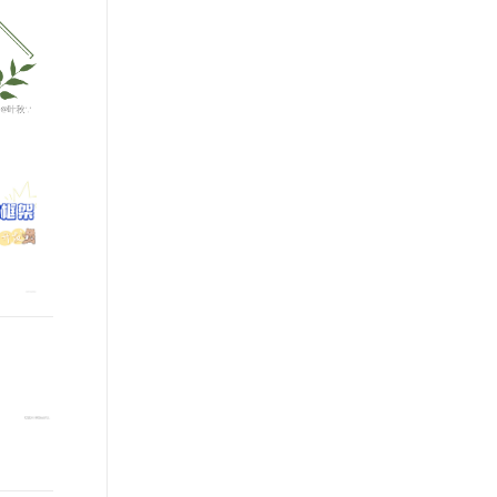
文戏情感细腻自然，动作戏激烈拳拳到肉，实现更强表演能力
支持中英文自由切换，具备更强的噪声鲁棒性
ernetes 版 ACK
围，欢迎加入！
云聚AI 严选权益
AI 原生数据库服务发布
SSL 证书
，一键激活高效办公新体验
理容器应用的 K8s 服务
精选AI产品，从模型到应用全链提效
Agent 数据网关
堡垒机
AI 用量加速计划
云原生数据库 PolarDB
应用
防火墙
、识别商机，让客服更高效、服务更出色。
新老同享，达量后返
Agentic Database 发布
千问办公
主机安全
NEW
的智能体编程平台
一站式AI生产力平台
AI 应用及服务市场
伶鹊
企业级人与Agent协作平台，接入和调度多个数字员工
智能客服平台，对话机器人、对话分析、智能外呼
AI 应用
大模型服务平台百炼 - 全妙
大模型
应用创作平台
多模态内容创作工具，已接入 DeepSeek
自然语言处理
数据标注
机器学习
息提取
与 AI 智能体进行实时音视频通话
从文本、图片、视频中提取结构化的属性信息
构建支持视频理解的 AI 音视频实时通话应用