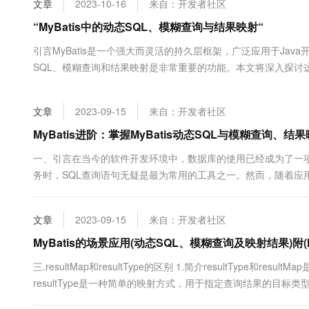
文章
2023-10-16
来自：开发者社区
大数据开发治理平台 Data
AI 产品 免费试用
网络
安全
云开发大赛
Tableau 订阅
“MyBatis中的动态SQL、模糊查询与结果映射“
1亿+ 大模型 tokens 和 
可观测
入门学习赛
中间件
AI空中课堂在线直播课
引言MyBatis是一个强大而灵活的持久层框架，广泛应用于Java
云防火墙
140+云产品 免费试用
大模型服务
SQL、模糊查询和结果映射是非常重要的功能。本文将深入探讨
上云与迁云
云原生的云上边界网络安全
产品新客免费试用，最长1
数据库
应用这些功能。1. MyBatis中的动态SQL动态SQL是MyBa
生态解决方案
千问AI平台-Token Plan
企业出海
大模型ACA认证体验
件生成不同的SQL语句，从而实现动态的数据库操作。在本....
大数据计算
文章
2023-09-15
来自：开发者社区
助力企业全员 AI 认知与能
行业生态解决方案
政企业务
媒体服务
千问AI平台-模型体验
MyBatis进阶：掌握MyBatis动态SQL与模糊查询
开发者生态解决方案
在线体验全尺寸、多种模态
企业服务与云通信
一、引言在当今的软件开发环境中，数据库的使用已经成为了一
AI 开发和 AI 应用解决
务时，SQL查询语句无疑是最为常用的工具之一。然而，随着应
Happy 系列大模型
域名与网站
杂的SQL查询语句以满足需求。这就引出了我们今天要讨论的主题—
MyBatis的两个重要特性：动态SQL和模糊查询。动态SQL是MyBati
终端用户计算
文章
2023-09-15
来自：开发者社区
Serverless
MyBatis的场景应用(动态SQL、模糊查询及映射结果)附(My
大模型解决方案
三.resultMap和resultType的区别 1.简介resultType和resul
开发工具
快速部署 Dify，高效搭建 
resultType是一种简单的映射方式，用于指定查询结果的目
迁移与运维管理
来使用它。例如，如果你有一个User类，你可以使用resultType="com.