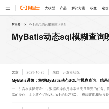
大模型
产品
解决方案
权益
定价
阿里云
MyBatis动态sql模糊查询映射
大模型
产品
解决方案
权益
定价
云市场
伙伴
服务
了解阿里云
精选产品
精选解决方案
普惠上云
产品定价
精选商城
成为销售伙伴
售前咨询
为什么选择阿里云
千问AI平台
MyBatis动态sql模糊查
了解云产品的定价详情
大模型服务平台百炼
千问办公，解锁你的工作
普惠上云 官方力荐
分销伙伴
在线服务
网站建设
什么是云计算
大
大模型服务与应用平台
企业级Agent产品，直接
云服务器38元/年起，超
咨询伙伴
多端小程序
技术领先
云上成本管理
售后服务
轻量应用服务器
Agency Agents：拥
官方推荐返现计划
大模型
精选产品
精选解决方案
Salesforce 国际版订阅
稳定可靠
管理和优化成本
推荐新用户得奖励，单订单
销售伙伴合作计划
自助服务
友盟天域
安全合规
人工智能与机器学习
AI
文本生成
云数据库 RDS
HappyHorse 打造一
云工开物
无影生态合作计划
在线服务
文章
2023-10-23
来自：开发者社区
观测云
分析师报告
高校专属算力普惠，学生认
计算
互联网应用开发
Qwen3.8-Max
HOT
Salesforce On Alibaba C
工单服务
MyBatis进阶：掌握MyBatis动态SQL与模糊查询、结
智能体时代全能旗舰模型
Tuya 物联网平台阿里云
研究报告与白皮书
人工智能平台 PAI
快速拥有专属 OpenClaw
大模
Consulting Partner 合
大数据
容器
免费试用
短信专区
一站式AI开发、训练和推
一、引言在实际开发中，数据库操作是非常常见且重要的任务。而M
蓝凌 OA
Qwen3.7-Plus
AI 大模型销售与服务生
现代化应用
库的操作。本文将介绍MyBatis中的动态SQL、模糊查询和结果映射
存储
天池大赛
能看、能想、能动手的多模
云解析DNS
解决方案免费试用 新老
电子合同
动态SQL是指根据不同的条件生成不同的SQL语句，以适应不同的查询
最高领取价值200元试用
安全
网络与CDN
AI 算法大赛
Qwen3-VL-Plus
畅捷通