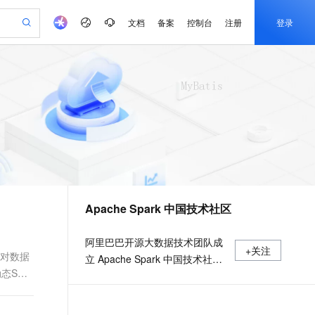
文档
备案
控制台
注册
登录
验
作计划
器
AI 活动
专业服务
服务伙伴合作计划
开发者社区
加入我们
产品动态
服务平台百炼
阿里云 OPC 创新助力计划
一站式生成采购清单，支持单品或批量购买
io：打造专属 AI 语音助手
S产品伙伴计划（繁花）
峰会
CS
造的大模型服务与应用开发平台
一句话生成原生可编辑精美 PPT 文稿
AI 生产力先锋
Al MaaS 服务伙伴赋能合作
域名
博文
Careers
至高可申请百万元
Qwen3.8-Max 模型上线
开启高性价比 AI 编程新体验
弹性可伸缩的云计算服务
Qwen-Audio-3.0-Realtime 端到端实时语音角色扮演
输入一句话想法, 轻松生成专业的 PPT
先锋实践拓展 AI 生产力的边界
Token 补贴，五大权
计划
海大会
伙伴信用分合作计划
商标
问答
社会招聘
益加速 OPC 成功
eek-V4-Pro
SS
一键部署幻兽帕鲁游戏服务器
飞天发布时刻
HOT
Open Search 向量检索版支
划
备案
电子书
校园招聘
pSeek-V4-Pro
视频创作，一键激活电商全链路生产力
稳定、安全、高性价比、高性能的云存储服务
一键购买专属联机服务器，轻松开启游戏
所见，即是所愿
持视频检索 Pipeline 功能
更多支持
划
公司注册
镜像站
视频生成
语音识别与合成
专属 QwenPaw
漫剧工坊：一站式动画创作平台
AI 实训营
HOT
应用身份服务 (IDaaS)
合作伙伴培训与认证
Apache Spark 中国技术社区
划
上云迁移
站生成，高效打造优质广告素材
全接入的云上超级电脑
从聊天伙伴进化为能主动干活的本地数字员工
快速生产连贯的高质量长漫剧
从基础到进阶，Agent 创客手把手教你
OpenClaw 管理能力上线
e-1.1-T2V
Qwen3-TTS-Flash
lScope
我要反馈
查询合作伙伴
畅细腻的高质量视频
离线语音合成大模型，多语言方言自适应，低延迟高稳定
n Alibaba Cloud ISV 合作
代维服务
建企业门户网站
10 分钟搭建微信、支付宝小程序
MaxCompute MaxFrame 提
阿里巴巴开源大数据技术团队成
+关注
创新加速
ope
登录合作伙伴管理后台
我要建议
站，无忧落地极速上线
以可视化方式快速构建移动和 PC 门户网站
国内短信简单易用，安全可靠，秒级触达，全球覆盖200+国家和地区。
高效部署网站，快速应用到小程序
供自动弹性内存功能
们对数据
立 Apache Spark 中国技术社
e-1.1-I2V
Cosyvoice-V3-Flash
态SQL
安全
区，定期推送精彩案例，问答区
畅自然，细节丰富
高表现力语音合成大模型，语音克隆听感自然
我要投诉
PolarDB
上云场景组合购
Milvus 弹性伸缩功能新增节
伴
数个 Spark 技术同学每日在线答
漫剧创作，剧本、分镜、视频高效生成
100%兼容MySQL、PostgreSQL，兼容Oracle，支持集中和分布式
覆盖90%+业务场景，专享组合折扣价
点支持范围
2V
VPN
Fun-ASR
疑，只为营造 Spark 技术交流氛