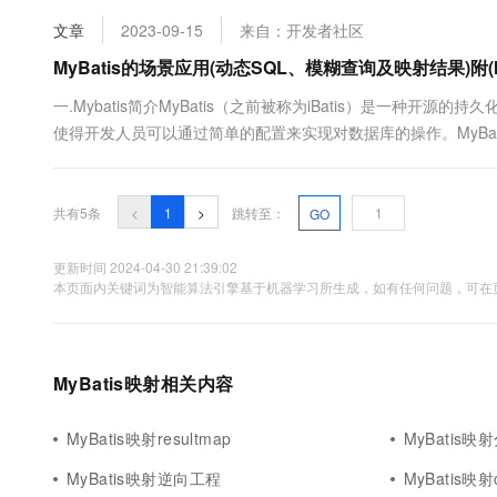
10 分钟在聊天系统中增加
专有云
文章
2023-09-15
来自：开发者社区
MyBatis的场景应用(动态SQL、模糊查询及映射结果)附(My
一.Mybatis简介MyBatis（之前被称为iBatis）是一种
使得开发人员可以通过简单的配置来实现对数据库的操作。MyBat
表的记录映射到Java对象上，从而简化了数据库操作和数据持久化的
简单易用：MyBatis采用了简单的XML或....
共有5条
<
1
>
跳转至：
GO
更新时间 2024-04-30 21:39:02
本页面内关键词为智能算法引擎基于机器学习所生成，如有任何问题，可在页
MyBatis映射相关内容
MyBatis映射resultmap
MyBatis映
MyBatis映射逆向工程
MyBatis映射co