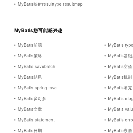
MyBatis映射resulttype resultmap
MyBatis您可能感兴趣
MyBatis前端
MyBatis typ
MyBatis策略
MyBatis基
MyBatis savebatch
MyBatis空值
MyBatis结尾
MyBatis机制
MyBatis spring mvc
MyBatis填充
MyBatis多对多
MyBatis mb
MyBatis文章
MyBatis val
MyBatis statement
MyBatis erro
MyBatis日期
MyBatis嵌套