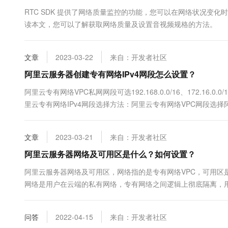
10 分钟在聊天系统中增加
专有云
RTC SDK 提供了网络质量监控的功能，您可以在网络状况变
读本文，您可以了解获取网络质量及设置音视频规格的方法。
文章
2023-03-22
来自：开发者社区
阿里云服务器创建专有网络IPv4网段怎么设置？
阿里云专有网络VPC私网网段可选192.168.0.0/16、172.16.0
里云专有网络IPv4网段选择方法：阿里云专有网络VPC网段选择
10.0.0.0/8、172.16.0.0/12或192.168.0.0/16
择网....
文章
2023-03-21
来自：开发者社区
阿里云服务器网络及可用区是什么？如何设置？
阿里云服务器网络及可用区，网络指的是专有网络VPC，可用区
网络是用户在云端的私有网络，专有网络之间逻辑上彻底隔离，用
等。阿里云百科来详细说下什么是专有网络以及可用区选择方法：
网络指的是专有网络VPC，可用区是指在同一地域内，电力和网络互
问答
2022-04-15
来自：开发者社区