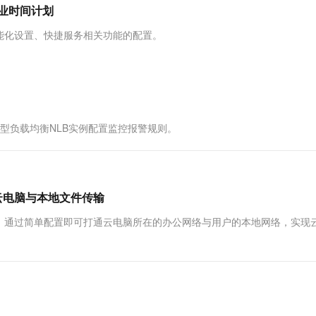
服务生态伙伴
视觉 Coding、空间感知、多模态思考等全面升级
1M上下文，专为长程任务能力而生
云工开物
营业时间计划
企业应用
Works
Night Plan 支持 Qwen 3.8-Max
云原生大数据计算服务 MaxCompute
AI 办公
容器服务 Kub
NEW
Red Hat
30+ 款产品免费体验
Data Agent 驱动的一站式 Data+AI 开发治理平台
夜间 5 折，Qwen/Meoo/TokenPlan 客户专享
面向分析的企业级SaaS模式云数据仓库
AI智能应用
提供一站式管
科研合作
能化设置、快捷服务相关功能的配置。
ERP
堂（旗舰版）
SUSE
智能客服
AI 应用构建
大模型原生
CRM
防护产品
2个月
自动承接线索
建站小程序
Qoder
大模型服务平台百炼-应用模版
OA 办公系统
HOT
NEW
面向真实软件
个人版上线、团队版降价；千问3.8-Max首发发尝鲜
丰富多元化的应用模版和解决方案
力提升
财税管理
模板建站
络型负载均衡NLB实例配置监控报警规则。
万有无界
大模型服务平台百炼-智能体
400电话
定制建站
的模型效果
灵活可视化地构建企业级 Agent
方案
广告营销
模板小程序
秒悟
人工智能平台 PAI
定制小程序
云端极速 AI 
新一代 AI 视频生成模型，深度适配广告营销等场景
AI Native 的算法工程平台，一站式完成建模、训练、推理服务部署
云电脑与本地文件传输
APP 开发
，通过简单配置即可打通云电脑所在的办公网络与用户的本地网络，实现
建站系统
AI 应用
10分钟微调：让0.6B模型媲美235B模
多模态数据信
型
依托云原生高可用架构,实现Dify私有化部署
用1%尺寸在特定领域达到大模型90%以上效果