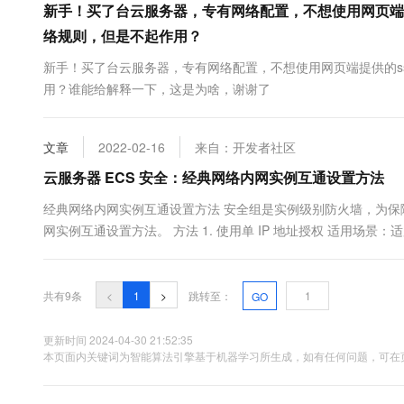
新手！买了台云服务器，专有网络配置，不想使用网页端提
络规则，但是不起作用？
新手！买了台云服务器，专有网络配置，不想使用网页端提供的ss
用？谁能给解释一下，这是为啥，谢谢了
文章
2022-02-16
来自：开发者社区
云服务器 ECS 安全：经典网络内网实例互通设置方法
经典网络内网实例互通设置方法 安全组是实例级别防火墙，为保
网实例互通设置方法。 方法 1. 使用单 IP 地址授权 适用场
容易理解。 缺点：内网互通实例数量较多时，会受到安全组规则条数
共有9条
<
1
>
跳转至：
GO
更新时间 2024-04-30 21:52:35
本页面内关键词为智能算法引擎基于机器学习所生成，如有任何问题，可在页