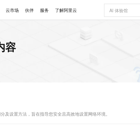
云市场
伙伴
服务
了解阿里云
AI 特惠
数据与 API
成为产品伙伴
企业增值服务
最佳实践
价格计算器
AI 场景体
基础软件
产品伙伴合
阿里云认证
市场活动
配置报价
大模型
内容
自助选配和估算价格
新方式
睿译宝，AI翻译排版一步到位
智启 AI 普惠权益
产品生态集成认证中心
企业支持计划
云上春晚
域名与网站
千问官方 MaaS 平台，为开发者和 Agent 而生，新用户赠送 1 亿 + tokens 额度
Qwen Aud
AI Coding
阿里云Maa
2026 阿里云
云服务器 E
为企业打
数据集
Windows
大模型认证
模型
NEW
NEW
交付可用成果
值低价云产品抢先购
上传文档即自动完成翻译和格式还原
至高享 1亿+免费 tokens，加速 Al 应用落地
提供智能易用的域名与建站服务
智能编程，一键
安全可靠、
产品生态伙伴
专家技术服务
云上奥运之旅
弹性计算合作
阿里云中企出
手机三要素
宝塔 Linux
全部认证
价格优势
有专属领域专家
GLM-5.2：长任务时代开源旗舰模型
阿里云 OPC 创新助力计划
千问大模型
即刻拥有 DeepS
AI 电商营销
对象存储 O
大模型
产品生态伙伴工作台
企业增值服务台
云栖战略参考
云存储合作计
云栖大会
身份实名认证
CentOS
训练营
推动算力普惠，释放技术红利
最高返9万
多领域专家智能体,一键组建 AI 虚拟交付团队
快速构建应用程序和网站，即刻迈出上云第一步
至高百万元 Token 补贴，加速一人公司成长
多元化、高性能、安全可靠的大模型服务
真正可用的 1M 上下文,一次完成代码全链路开发
轻松解锁专属 Dee
从图文生成到
云上的中国
数据库合作计
活动全景
短信
Docker
图片和
站式影视创作平台
Hermes Agent，打造自进化智能体
Token Plan 模型订阅计划
数字证书管理服务（原SSL证书）
5 分钟轻松部署
AI 广告创作
无影云电脑
企业成长
NEW
信息公告
看见新力量
云网络合作计
OCR 文字识别
JAVA
证享300元代金券
可视化编排打通从文字构思到成片全链路闭环
全托管，含MySQL、PostgreSQL、SQL Server、MariaDB多引擎
自主进化，持久记忆，越用越聪明
Qwen3.8-Max 首发尝鲜，限时加量 10 倍，夜间低至2折
实现全站HTTPS，呈现可信的WEB访问
图文、视频一
随时随地安
Kimi-K3
HappyHors
NEW
魔搭 Mode
loud
服务实践
官网公告
Kimi 最新旗舰模型，长程编程与推理利器
让文字生成流
金融模力时刻
Salesforce O
版
发票查验
全能环境
Claude Code + GStack 打造工程团队
千问办公，限时限量积分加倍
Qoder
低代码高效构
AI 建站
短信服务
型
NEW
作计划
计划
创新中心
魔搭 ModelSc
健康状态
理服务
让AI从“聊天伙伴”进化为能干活的“数字员工”
安装技能 GStack，拥有专属 AI 工程团队
你的AI工作搭子，覆盖日常办公高频场景
面向真实软件的智能体编程平台
0 代码专业建
的类型划分及设置方法，旨在指导您安全且高效地设置网络环境。
客户案例
天气预报查询
操作系统
Deepseek-v4-pro
HappyHors
态合作计划
态智能体模型
旗舰 MoE 大模型，百万上下文与顶尖推理能力
图生视频，流
同享
万小智 AI 建站低至 15元/月
Qoder CN
AI 短剧/漫剧
云原生数据库 
快递物流查询
WordPress
成为服务伙
高校合作
点，立即开启云上创新
覆盖公网/内网、递归/权威、移动APP等全场景解析服务
送.CN域名，送备案服务码
基于千问大模型等，支持代码智能生成、研发智能问答
AI助力短剧
GLM-5.2
Wan2.7-T
Ubuntu