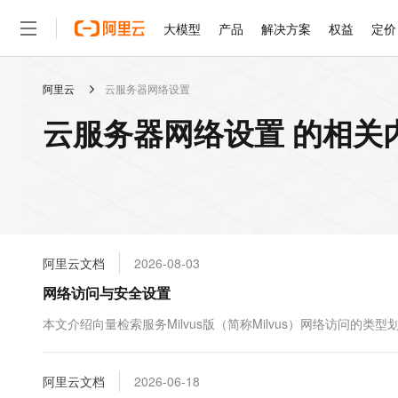
大模型
产品
解决方案
权益
定价
阿里云
云服务器网络设置
大模型
产品
解决方案
权益
定价
云市场
伙伴
服务
了解阿里云
精选产品
精选解决方案
普惠上云
产品定价
精选商城
成为销售伙伴
售前咨询
为什么选择阿里云
千问AI平台
云服务器网络设置 的相关
了解云产品的定价详情
大模型服务平台百炼
千问办公，解锁你的工作
普惠上云 官方力荐
分销伙伴
在线服务
网站建设
什么是云计算
大
大模型服务与应用平台
企业级Agent产品，直接
云服务器38元/年起，超
咨询伙伴
多端小程序
技术领先
云上成本管理
售后服务
轻量应用服务器
Agency Agents：拥
官方推荐返现计划
大模型
精选产品
精选解决方案
Salesforce 国际版订阅
稳定可靠
管理和优化成本
推荐新用户得奖励，单订单
销售伙伴合作计划
自助服务
友盟天域
安全合规
人工智能与机器学习
AI
文本生成
云数据库 RDS
HappyHorse 打造一
云工开物
无影生态合作计划
在线服务
阿里云文档
2026-08-03
观测云
分析师报告
高校专属算力普惠，学生认
计算
互联网应用开发
Qwen3.8-Max
HOT
Salesforce On Alibaba C
工单服务
网络访问与安全设置
智能体时代全能旗舰模型
Tuya 物联网平台阿里云
研究报告与白皮书
人工智能平台 PAI
快速拥有专属 OpenClaw
大模
Consulting Partner 合
大数据
容器
免费试用
短信专区
一站式AI开发、训练和推
本文介绍向量检索服务Milvus版（简称Milvus）网络访问
蓝凌 OA
Qwen3.7-Plus
AI 大模型销售与服务生
现代化应用
存储
天池大赛
能看、能想、能动手的多模
云解析DNS
解决方案免费试用 新老
电子合同
最高领取价值200元试用
安全
阿里云文档
网络与CDN
2026-06-18
AI 算法大赛
Qwen3-VL-Plus
畅捷通