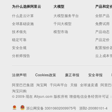
为什么选择阿里云
大模型
产品和定
什么是云计算
大模型服务平台
全部产品
全球基础设施
千问大模型
免费试用
技术领先
模型市场
产品动态
稳定可靠
产品定价
安全合规
配置报价
分析师报告
云上成本
法律声明
Cookies政策
廉正举报
安全举报
阿里巴巴集团
淘宝网
千问AI平台
天猫
全球速卖通
阿里巴
淘宝闪购
© 2009-现在 Aliyun.com 版权所有 增值电信业务经营许可证
浙公网安备 33010602009975号
浙B2-20080101-4