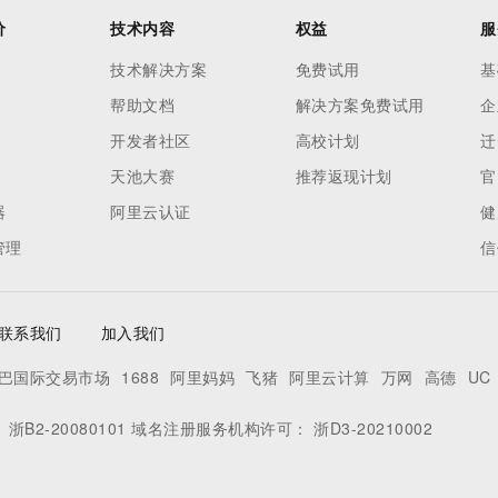
价
技术内容
权益
服
技术解决方案
免费试用
基
帮助文档
解决方案免费试用
企
开发者社区
高校计划
迁
天池大赛
推荐返现计划
官
器
阿里云认证
健
管理
信
联系我们
加入我们
巴国际交易市场
1688
阿里妈妈
飞猪
阿里云计算
万网
高德
UC
：
浙B2-20080101
域名注册服务机构许可：
浙D3-20210002