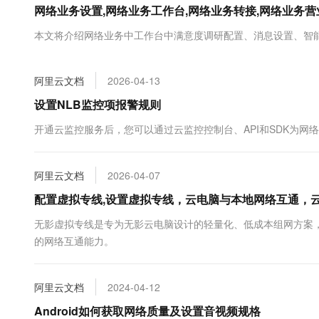
网络业务设置,网络业务工作台,网络业务转接,网络业务
大数据开发治理平台 Data
AI 产品 免费试用
网络
安全
云开发大赛
Tableau 订阅
1亿+ 大模型 tokens 和 
本文将介绍网络业务中工作台中满意度调研配置、消息设置、智
可观测
入门学习赛
中间件
AI空中课堂在线直播课
云防火墙
140+云产品 免费试用
大模型服务
上云与迁云
云原生的云上边界网络安全
产品新客免费试用，最长1
数据库
阿里云文档
2026-04-13
生态解决方案
千问AI平台-Token Plan
企业出海
大模型ACA认证体验
设置NLB监控项报警规则
大数据计算
助力企业全员 AI 认知与能
行业生态解决方案
政企业务
开通云监控服务后，您可以通过云监控控制台、API和SDK为网
媒体服务
千问AI平台-模型体验
开发者生态解决方案
在线体验全尺寸、多种模态
企业服务与云通信
AI 开发和 AI 应用解决
阿里云文档
2026-04-07
Happy 系列大模型
域名与网站
配置虚拟专线,设置虚拟专线，云电脑与本地网络互通，
终端用户计算
无影虚拟专线是专为无影云电脑设计的轻量化、低成本组网方案
的网络互通能力。
Serverless
大模型解决方案
开发工具
快速部署 Dify，高效搭建 
阿里云文档
2024-04-12
迁移与运维管理
Android如何获取网络质量及设置音视频规格