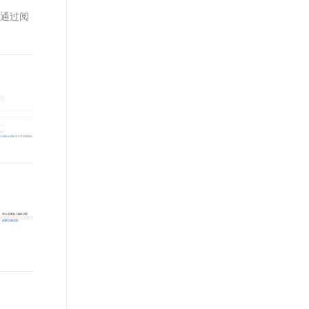
t.diy 一步搞定创意建站
构建大模型应用的安全防护体系
。通过阅
通过自然语言交互简化开发流程,全栈开发支持
通过阿里云安全产品对 AI 应用进行安全防护