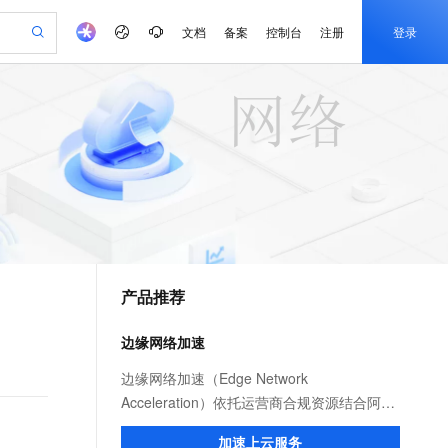
文档
备案
控制台
注册
登录
验
作计划
器
AI 活动
专业服务
服务伙伴合作计划
开发者社区
加入我们
产品动态
服务平台百炼
阿里云 OPC 创新助力计划
一站式生成采购清单，支持单品或批量购买
io：打造专属 AI 语音助手
S产品伙伴计划（繁花）
峰会
CS
造的大模型服务与应用开发平台
一句话生成原生可编辑精美 PPT 文稿
AI 生产力先锋
Al MaaS 服务伙伴赋能合作
域名
博文
Careers
至高可申请百万元
Qwen3.8-Max 模型上线
开启高性价比 AI 编程新体验
弹性可伸缩的云计算服务
Qwen-Audio-3.0-Realtime 端到端实时语音角色扮演
输入一句话想法, 轻松生成专业的 PPT
先锋实践拓展 AI 生产力的边界
Token 补贴，五大权
计划
海大会
伙伴信用分合作计划
商标
问答
社会招聘
益加速 OPC 成功
eek-V4-Pro
SS
一键部署幻兽帕鲁游戏服务器
飞天发布时刻
HOT
Open Search 向量检索版支
划
备案
电子书
校园招聘
pSeek-V4-Pro
视频创作，一键激活电商全链路生产力
稳定、安全、高性价比、高性能的云存储服务
一键购买专属联机服务器，轻松开启游戏
所见，即是所愿
持视频检索 Pipeline 功能
更多支持
划
公司注册
镜像站
视频生成
语音识别与合成
专属 QwenPaw
漫剧工坊：一站式动画创作平台
AI 实训营
HOT
应用身份服务 (IDaaS)
合作伙伴培训与认证
产品推荐
划
上云迁移
站生成，高效打造优质广告素材
全接入的云上超级电脑
从聊天伙伴进化为能主动干活的本地数字员工
快速生产连贯的高质量长漫剧
从基础到进阶，Agent 创客手把手教你
OpenClaw 管理能力上线
e-1.1-T2V
Qwen3-TTS-Flash
lScope
我要反馈
查询合作伙伴
畅细腻的高质量视频
离线语音合成大模型，多语言方言自适应，低延迟高稳定
n Alibaba Cloud ISV 合作
代维服务
建企业门户网站
10 分钟搭建微信、支付宝小程序
边缘网络加速
MaxCompute MaxFrame 提
创新加速
ope
登录合作伙伴管理后台
我要建议
站，无忧落地极速上线
以可视化方式快速构建移动和 PC 门户网站
国内短信简单易用，安全可靠，秒级触达，全球覆盖200+国家和地区。
高效部署网站，快速应用到小程序
供自动弹性内存功能
e-1.1-I2V
Cosyvoice-V3-Flash
边缘网络加速（Edge Network
安全
畅自然，细节丰富
高表现力语音合成大模型，语音克隆听感自然
我要投诉
PolarDB
Acceleration）依托运营商合规资源结合阿里
上云场景组合购
Milvus 弹性伸缩功能新增节
伴
漫剧创作，剧本、分镜、视频高效生成
100%兼容MySQL、PostgreSQL，兼容Oracle，支持集中和分布式
覆盖90%+业务场景，专享组合折扣价
点支持范围
云服务优势，为用户提供稳定安全、高速、
2V
VPN
Fun-ASR
加速上云服务