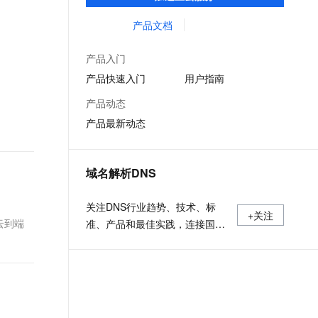
低时延的网络传输，解决客户不同站点的连
文戏情感细腻自然，动作戏激烈拳拳到肉，实现更强表演能力
支持中英文自由切换，具备更强的噪声鲁棒性
ernetes 版 ACK
云聚AI 严选权益
AI 原生数据库服务发布
SSL 证书
接、组网、数据安全传输、业务质量保障问
产品文档
，一键激活高效办公新体验
理容器应用的 K8s 服务
精选AI产品，从模型到应用全链提效
Agent 数据网关
题。
堡垒机
AI 用量加速计划
云原生数据库 PolarDB
产品入门
应用
防火墙
、识别商机，让客服更高效、服务更出色。
新老同享，达量后返
Agentic Database 发布
产品快速入门
用户指南
千问办公
主机安全
NEW
产品动态
的智能体编程平台
一站式AI生产力平台
产品最新动态
AI 应用及服务市场
伶鹊
企业级人与Agent协作平台，接入和调度多个数字员工
智能客服平台，对话机器人、对话分析、智能外呼
AI 应用
域名解析DNS
大模型服务平台百炼 - 全妙
大模型
应用创作平台
多模态内容创作工具，已接入 DeepSeek
关注DNS行业趋势、技术、标
自然语言处理
+关注
云到端
准、产品和最佳实践，连接国内
数据标注
外相关技术社群信息，追踪业内
DNS产品动态，加强信息共享，
机器学习
欢迎大家关注、推荐和投稿。
息提取
与 AI 智能体进行实时音视频通话
从文本、图片、视频中提取结构化的属性信息
构建支持视频理解的 AI 音视频实时通话应用