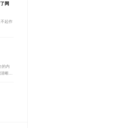
置了网
是不起作
全的内
则清晰，