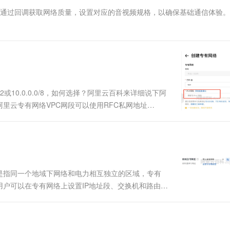
一个 AI 助手
超强辅助，Bol
化时通过回调获取网络质量，设置对应的音视频规格，以确保基础通信体验
即刻拥有 DeepSeek-R1 满血版
在企业官网、通讯软件中为客户提供 AI 客服
多种方案随心选，轻松解锁专属 DeepSeek
.0/12或10.0.0.0/8，如何选择？阿里云百科来详细说下阿
阿里云专有网络VPC网段可以使用RFC私网地址
作为专有网络私网网段，而且一旦创建成功，网段不能修改。那么如何选
是指同一个地域下网络和电力相互独立的区域，专有
户可以在专有网络上设置IP地址段、交换机和路由表
网络及可用区阿里云服务器ECS网络及可用区中，
相独立的物理区域，一个....