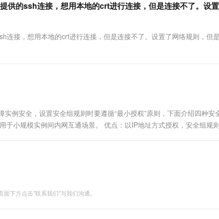
供的ssh连接，想用本地的crt进行连接，但是连接不了。设
h连接，想用本地的crt进行连接，但是连接不了。设置了网络规则，但
障实例安全，设置安全组规则时要遵循“最小授权”原则，下面介绍四种安
景：适用于小规模实例间内网互通场景。 优点：以IP地址方式授权，安全组规
 100 条的限制，另外后期维护工作量比较大。 设置方法...
面下方点击"联系我们"与我们沟通。