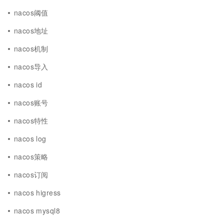
nacos阈值
nacos地址
nacos机制
nacos导入
nacos id
nacos账号
nacos特性
nacos log
nacos策略
nacos订阅
nacos higress
nacos mysql8