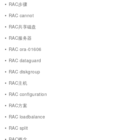
RAC步骤
RAC cannot
RAC共享磁盘
RAC服务器
RAC ora-01606
RAC dataguard
RAC diskgroup
RAC主机
RAC configuration
RAC方案
RAC loadbalance
RAC split
RAC概念