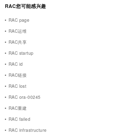
RAC您可能感兴趣
RAC page
RAC运维
RAC共享
RAC startup
RAC id
RAC链接
RAC lost
RAC ora-00245
RAC重建
RAC failed
RAC infrastructure