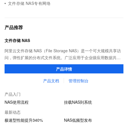
文件存储 NAS专有网络
产品推荐
文件存储 NAS
阿里云文件存储 NAS（File Storage NAS）是一个可大规模共享访
问，弹性扩展的分布式文件系统。广泛应用于企业级应用数据共
享、容器数据存储、AI 机器学习、Web 服务和内容管理、应用程序
产品详情
开发和测试、媒体和娱乐工作流等场景。
产品文档
管理控制台
产品入门
NAS使用流程
挂载NAS到系统
最新动态
极速型性能提升340%
NAS低频型发布