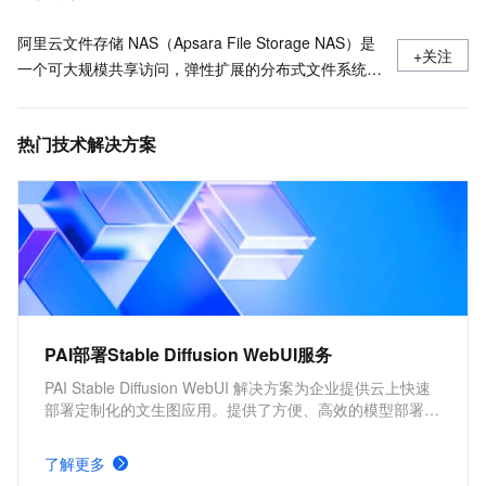
阿里云文件存储 NAS（Apsara File Storage NAS）是
+关注
一个可大规模共享访问，弹性扩展的分布式文件系统。
广泛应用于企业级应用数据共享、容器数据存储、AI
机器学习、Web 服务和内容管理、应用程序开发和测
热门技术解决方案
试、媒体和娱乐工作流、数据库备份等场景。
PAI部署Stable Diffusion WebUI服务
PAI Stable Diffusion WebUI 解决方案为企业提供云上快速
部署定制化的文生图应用。提供了方便、高效的模型部署产
品，并支持根据实际需求，配置不同的服务版本及服务参
数。具有分钟级部署上线，方便快捷、开箱即用，多版本部
了解更多
署方案，参数可定制化调整的优势。