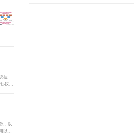
t.diy 一步搞定创意建站
构建大模型应用的安全防护体系
通过自然语言交互简化开发流程,全栈开发支持
通过阿里云安全产品对 AI 应用进行安全防护
系统挂
P协议，
议，以
用以下