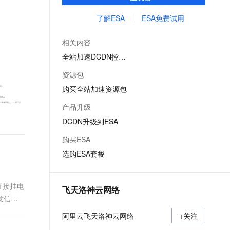
文戏情感细腻自然，动作戏激烈拳拳到肉，实现更强表演能力
支持中英文自由切换，具备更强的噪声鲁棒性
ernetes 版 ACK
云聚AI 严选权益
AI 原生数据库服务发布
SSL 证书
了解ESA
ESA免费试用
，一键激活高效办公新体验
理容器应用的 K8s 服务
精选AI产品，从模型到应用全链提效
Agent 数据网关
堡垒机
AI 用量加速计划
云原生数据库 PolarDB
相关内容
应用
防火墙
、识别商机，让客服更高效、服务更出色。
新老同享，达量后返
Agentic Database 发布
全站加速DCDN控制台
千问办公
主机安全
NEW
资源包
的智能体编程平台
一站式AI生产力平台
购买全站加速资源包
AI 应用及服务市场
伶鹊
产品升级
企业级人与Agent协作平台，接入和调度多个数字员工
智能客服平台，对话机器人、对话分析、智能外呼
AI 应用
DCDN升级到ESA
大模型服务平台百炼 - 全妙
大模型
购买ESA
应用创作平台
多模态内容创作工具，已接入 DeepSeek
选购ESA套餐
自然语言处理
数据标注
直接挂电
飞天洛神云网络
机器学习
发信方
息提取
与 AI 智能体进行实时音视频通话
控制协
阿里云飞天洛神云网络
从文本、图片、视频中提取结构化的属性信息
+关注
构建支持视频理解的 AI 音视频实时通话应用