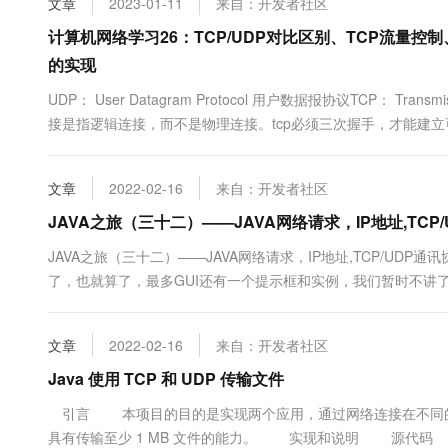
文章
2023-01-11
来自：开发者社区
10 分钟在聊天系统中增加
专有云
计算机网络学习26：TCP/UDP对比区别、TCP流量
的实现
UDP： User Datagram Protocol 用户数据报协议TCP： Trans
接是指逻辑连接，而不是物理连接。tcp必须三次握手，才能建
传下来之后或者交付上面，都是保留报文的边界。udp是面向报文
连串的字节流。tc....
文章
2022-02-16
来自：开发者社区
JAVA之旅（三十二）——JAVA网络请求，IP地址,TCP
JAVA之旅（三十二）——JAVA网络请求，IP地址,TCP/UDP通
了，也就算了，最多GUI还有一个提示框和实例，我们暂时不讲了
但是不可否认，他的概念和思想都是我们必须去涉及的，包括后面的tc
文章
2022-02-16
来自：开发者社区
Java 使用 TCP 和 UDP 传输文件
引言 本项目的目的是实现两个应用，通过网络连接在不同的主机
具有传输至少 1 MB 文件的能力。 实现和说明 源代