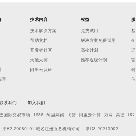
价
技术内容
权益
服
技术解决方案
免费试用
基
帮助文档
解决方案免费试用
企
开发者社区
高校计划
迁
天池大赛
推荐返现计划
官
器
阿里云认证
健
管理
信
联系我们
加入我们
巴国际交易市场
1688
阿里妈妈
飞猪
阿里云计算
万网
高德
UC
：
浙B2-20080101
域名注册服务机构许可：
浙D3-20210002