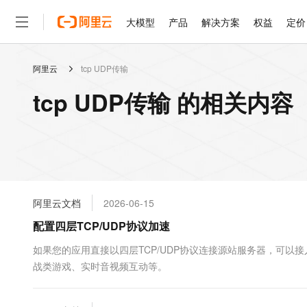
大模型
产品
解决方案
权益
定价
阿里云
tcp UDP传输
大模型
产品
解决方案
权益
定价
云市场
伙伴
服务
了解阿里云
精选产品
精选解决方案
普惠上云
产品定价
精选商城
成为销售伙伴
售前咨询
为什么选择阿里云
千问AI平台
tcp UDP传输 的相关内容
了解云产品的定价详情
大模型服务平台百炼
千问办公，解锁你的工作
普惠上云 官方力荐
分销伙伴
在线服务
网站建设
什么是云计算
大
大模型服务与应用平台
企业级Agent产品，直接
云服务器38元/年起，超
咨询伙伴
多端小程序
技术领先
云上成本管理
售后服务
轻量应用服务器
Agency Agents：拥
官方推荐返现计划
大模型
精选产品
精选解决方案
Salesforce 国际版订阅
稳定可靠
管理和优化成本
推荐新用户得奖励，单订单
销售伙伴合作计划
自助服务
友盟天域
安全合规
人工智能与机器学习
AI
文本生成
云数据库 RDS
HappyHorse 打造一
云工开物
无影生态合作计划
在线服务
阿里云文档
2026-06-15
观测云
分析师报告
高校专属算力普惠，学生认
计算
互联网应用开发
Qwen3.8-Max
HOT
Salesforce On Alibaba C
工单服务
配置四层TCP/UDP协议加速
智能体时代全能旗舰模型
Tuya 物联网平台阿里云
研究报告与白皮书
人工智能平台 PAI
快速拥有专属 OpenClaw
大模
Consulting Partner 合
大数据
容器
免费试用
短信专区
一站式AI开发、训练和推
如果您的应用直接以四层TCP/UDP协议连接源站服务器，可以接
蓝凌 OA
Qwen3.7-Plus
AI 大模型销售与服务生
现代化应用
战类游戏、实时音视频互动等。
存储
天池大赛
能看、能想、能动手的多模
云解析DNS
解决方案免费试用 新老
电子合同
最高领取价值200元试用
安全
网络与CDN
AI 算法大赛
Qwen3-VL-Plus
畅捷通