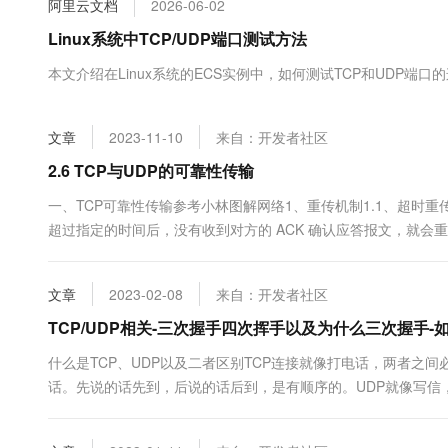
阿里云文档
2026-06-02
大数据开发治理平台 Data
AI 产品 免费试用
网络
安全
云开发大赛
Tableau 订阅
Linux系统中TCP/UDP端口测试方法
1亿+ 大模型 tokens 和 
可观测
入门学习赛
中间件
AI空中课堂在线直播课
本文介绍在Linux系统的ECS实例中，如何测试TCP和UDP端口
云防火墙
140+云产品 免费试用
大模型服务
上云与迁云
云原生的云上边界网络安全
产品新客免费试用，最长1
数据库
生态解决方案
千问AI平台-Token Plan
文章
2023-11-10
来自：开发者社区
企业出海
大模型ACA认证体验
大数据计算
助力企业全员 AI 认知与能
行业生态解决方案
2.6 TCP与UDP的可靠性传输
政企业务
媒体服务
千问AI平台-模型体验
开发者生态解决方案
一、TCP可靠性传输参考小林图解网络1、重传机制1.1、超时
在线体验全尺寸、多种模态
企业服务与云通信
超过指定的时间后，没有收到对方的 ACK 确认应答报文，就会
AI 开发和 AI 应用解决
据包丢失确认应答丢失超时重传时间 RTO是一个动态变化的值，其值
Happy 系列大模型
域名与网站
使用下式计算超市重传时间RTO：即出现超时重传时，新的RTO...
文章
2023-02-08
来自：开发者社区
终端用户计算
TCP/UDP相关-三次握手四次挥手以及为什么三次握手-
Serverless
大模型解决方案
什么是TCP、UDP以及二者区别TCP连接就像打电话，两者
话。先说的话先到，后说的话后到，是有顺序的。UDP就像写
开发工具
快速部署 Dify，高效搭建 
和收信方没有通路，而是靠邮局联系。信件可能时隔很久才收到，
迁移与运维管理
议，提供....