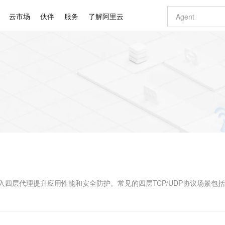
云市场
伙伴
服务
了解阿里云
AI 特惠
数据与 API
成为产品伙伴
企业增值服务
最佳实践
价格计算器
AI 场景体
基础软件
产品伙伴合
阿里云认证
市场活动
配置报价
大模型
自助选配和估算价格
新方式
睿译宝，AI翻译排版一步到位
智启 AI 普惠权益
产品生态集成认证中心
企业支持计划
云上春晚
域名与网站
千问官方 MaaS 平台，为开发者和 Agent 而生，新用户赠送 1 亿 + tokens 额度
Qwen Aud
AI Coding
阿里云Maa
2026 阿里云
云服务器 E
为企业打
数据集
Windows
大模型认证
模型
NEW
NEW
交付可用成果
值低价云产品抢先购
上传文档即自动完成翻译和格式还原
至高享 1亿+免费 tokens，加速 Al 应用落地
提供智能易用的域名与建站服务
智能编程，一键
安全可靠、
产品生态伙伴
专家技术服务
云上奥运之旅
弹性计算合作
阿里云中企出
手机三要素
宝塔 Linux
全部认证
价格优势
有专属领域专家
GLM-5.2：长任务时代开源旗舰模型
阿里云 OPC 创新助力计划
千问大模型
即刻拥有 DeepS
AI 电商营销
对象存储 O
大模型
产品生态伙伴工作台
企业增值服务台
云栖战略参考
云存储合作计
云栖大会
身份实名认证
CentOS
训练营
推动算力普惠，释放技术红利
最高返9万
多领域专家智能体,一键组建 AI 虚拟交付团队
快速构建应用程序和网站，即刻迈出上云第一步
至高百万元 Token 补贴，加速一人公司成长
多元化、高性能、安全可靠的大模型服务
真正可用的 1M 上下文,一次完成代码全链路开发
轻松解锁专属 Dee
从图文生成到
云上的中国
数据库合作计
活动全景
短信
Docker
图片和
站式影视创作平台
Hermes Agent，打造自进化智能体
Token Plan 模型订阅计划
数字证书管理服务（原SSL证书）
5 分钟轻松部署
AI 广告创作
无影云电脑
企业成长
NEW
信息公告
看见新力量
云网络合作计
OCR 文字识别
JAVA
证享300元代金券
可视化编排打通从文字构思到成片全链路闭环
全托管，含MySQL、PostgreSQL、SQL Server、MariaDB多引擎
自主进化，持久记忆，越用越聪明
Qwen3.8-Max 首发尝鲜，限时加量 10 倍，夜间低至2折
实现全站HTTPS，呈现可信的WEB访问
图文、视频一
随时随地安
Kimi-K3
HappyHors
NEW
魔搭 Mode
loud
服务实践
官网公告
Kimi 最新旗舰模型，长程编程与推理利器
让文字生成流
金融模力时刻
Salesforce O
版
发票查验
全能环境
Claude Code + GStack 打造工程团队
千问办公，限时限量积分加倍
Qoder
低代码高效构
AI 建站
短信服务
型
NEW
作计划
计划
创新中心
魔搭 ModelSc
健康状态
理服务
让AI从“聊天伙伴”进化为能干活的“数字员工”
安装技能 GStack，拥有专属 AI 工程团队
你的AI工作搭子，覆盖日常办公高频场景
面向真实软件的智能体编程平台
0 代码专业建
入四层代理提升应用性能和安全防护。常见的四层TCP/UDP协议场景包
客户案例
天气预报查询
操作系统
Deepseek-v4-pro
HappyHors
态合作计划
态智能体模型
旗舰 MoE 大模型，百万上下文与顶尖推理能力
图生视频，流
同享
万小智 AI 建站低至 15元/月
Qoder CN
AI 短剧/漫剧
云原生数据库 
快递物流查询
WordPress
成为服务伙
高校合作
点，立即开启云上创新
覆盖公网/内网、递归/权威、移动APP等全场景解析服务
送.CN域名，送备案服务码
基于千问大模型等，支持代码智能生成、研发智能问答
AI助力短剧
GLM-5.2
Wan2.7-T
Ubuntu