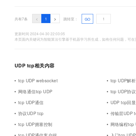
命令行进行编译： javac *.java 然后使用以下两个命令行运行： Re
共有7条
<
1
>
跳转至：
GO
更新时间 2024-04-30 22:03:05
本页面内关键词为智能算法引擎基于机器学习所生成，如有任何问题，可在页
UDP tcp相关内容
tcp UDP websocket
tcp UDP解析
网络通信tcp UDP
tcp UDP协议
tcp UDP通信
UDP tcp
协议UDP tcp
传输层UDP t
tcp UDP拥塞控制
网络编程tcp
tcp UDP通信客户端
入门tcp UD