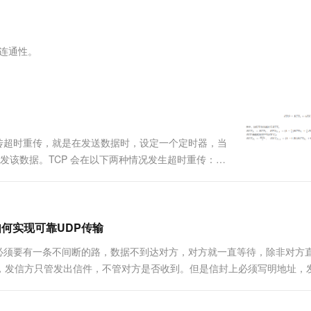
服务生态伙伴
视觉 Coding、空间感知、多模态思考等全面升级
1M上下文，专为长程任务能力而生
云工开物
企业应用
Works
Night Plan 支持 Qwen 3.8-Max
云原生大数据计算服务 MaxCompute
AI 办公
容器服务 Kub
NEW
Red Hat
30+ 款产品免费体验
Data Agent 驱动的一站式 Data+AI 开发治理平台
夜间 5 折，Qwen/Meoo/TokenPlan 客户专享
面向分析的企业级SaaS模式云数据仓库
AI智能应用
提供一站式管
科研合作
ERP
堂（旗舰版）
SUSE
的连通性。
智能客服
AI 应用构建
大模型原生
CRM
防护产品
2个月
自动承接线索
建站小程序
Qoder
大模型服务平台百炼-应用模版
OA 办公系统
HOT
NEW
面向真实软件
个人版上线、团队版降价；千问3.8-Max首发发尝鲜
丰富多元化的应用模版和解决方案
力提升
财税管理
模板建站
万有无界
大模型服务平台百炼-智能体
400电话
定制建站
重传超时重传，就是在发送数据时，设定一个定时器，当
的模型效果
灵活可视化地构建企业级 Agent
重发该数据。TCP 会在以下两种情况发生超时重传：数
方案
广告营销
模板小程序
应该略大于报文往返 RTT 的值。RFC6298建议
秒悟
人工智能平台 PAI
定制小程序
云端极速 AI 
.
新一代 AI 视频生成模型，深度适配广告营销等场景
AI Native 的算法工程平台，一站式完成建模、训练、推理服务部署
APP 开发
如何实现可靠UDP传输
建站系统
之间必须要有一条不间断的路，数据不到达对方，对方就一直等待，除非对方
信，发信方只管发出信件，不管对方是否收到。但是信封上必须写明地址，
AI 应用
10分钟微调：让0.6B模型媲美235B模
多模态数据信
也可能收不到，先发出的未必先到，后发出的也未必后到。TCP是传输
型
依托云原生高可用架构,实现Dify私有化部署
用1%尺寸在特定领域达到大模型90%以上效果