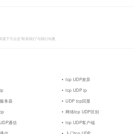
ceiver： # jav...
面下方点击"联系我们"与我们沟通。
tcp UDP差异
ip
tcp UDP ip
回显服务器
UDP tcp回显
cp
网络tcp UDP区别
 UDP通信
tcp UDP客户端
P通信
入门tcp UDP