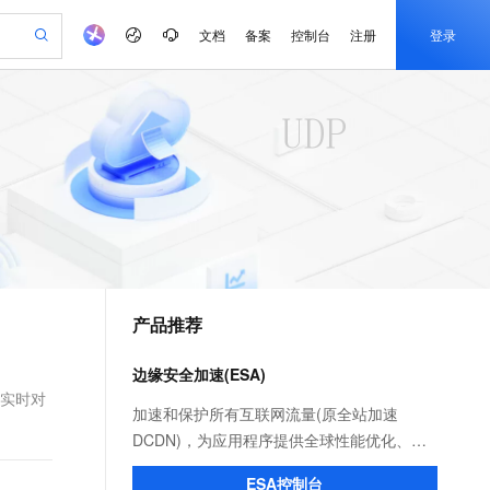
文档
备案
控制台
注册
登录
验
作计划
器
AI 活动
专业服务
服务伙伴合作计划
开发者社区
加入我们
产品动态
服务平台百炼
阿里云 OPC 创新助力计划
一站式生成采购清单，支持单品或批量购买
io：打造专属 AI 语音助手
S产品伙伴计划（繁花）
峰会
CS
造的大模型服务与应用开发平台
一句话生成原生可编辑精美 PPT 文稿
AI 生产力先锋
Al MaaS 服务伙伴赋能合作
域名
博文
Careers
至高可申请百万元
Qwen3.8-Max 模型上线
开启高性价比 AI 编程新体验
弹性可伸缩的云计算服务
Qwen-Audio-3.0-Realtime 端到端实时语音角色扮演
输入一句话想法, 轻松生成专业的 PPT
先锋实践拓展 AI 生产力的边界
Token 补贴，五大权
计划
海大会
伙伴信用分合作计划
商标
问答
社会招聘
益加速 OPC 成功
eek-V4-Pro
SS
一键部署幻兽帕鲁游戏服务器
飞天发布时刻
HOT
Open Search 向量检索版支
划
备案
电子书
校园招聘
pSeek-V4-Pro
视频创作，一键激活电商全链路生产力
稳定、安全、高性价比、高性能的云存储服务
一键购买专属联机服务器，轻松开启游戏
所见，即是所愿
持视频检索 Pipeline 功能
更多支持
划
公司注册
镜像站
视频生成
语音识别与合成
专属 QwenPaw
漫剧工坊：一站式动画创作平台
AI 实训营
HOT
应用身份服务 (IDaaS)
合作伙伴培训与认证
产品推荐
划
上云迁移
站生成，高效打造优质广告素材
全接入的云上超级电脑
从聊天伙伴进化为能主动干活的本地数字员工
快速生产连贯的高质量长漫剧
从基础到进阶，Agent 创客手把手教你
OpenClaw 管理能力上线
e-1.1-T2V
Qwen3-TTS-Flash
lScope
我要反馈
查询合作伙伴
畅细腻的高质量视频
离线语音合成大模型，多语言方言自适应，低延迟高稳定
n Alibaba Cloud ISV 合作
代维服务
建企业门户网站
10 分钟搭建微信、支付宝小程序
边缘安全加速(ESA)
MaxCompute MaxFrame 提
创新加速
ope
登录合作伙伴管理后台
我要建议
站，无忧落地极速上线
以可视化方式快速构建移动和 PC 门户网站
国内短信简单易用，安全可靠，秒级触达，全球覆盖200+国家和地区。
高效部署网站，快速应用到小程序
供自动弹性内存功能
括实时对
e-1.1-I2V
Cosyvoice-V3-Flash
加速和保护所有互联网流量(原全站加速
安全
畅自然，细节丰富
高表现力语音合成大模型，语音克隆听感自然
我要投诉
PolarDB
DCDN)，为应用程序提供全球性能优化、应
上云场景组合购
Milvus 弹性伸缩功能新增节
伴
漫剧创作，剧本、分镜、视频高效生成
100%兼容MySQL、PostgreSQL，兼容Oracle，支持集中和分布式
覆盖90%+业务场景，专享组合折扣价
点支持范围
用安全和就近计算能力。
2V
VPN
Fun-ASR
ESA控制台