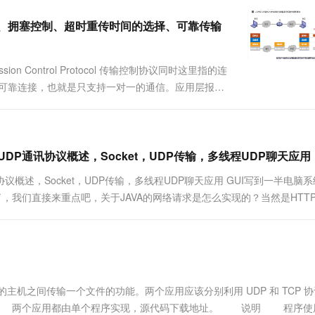
一个 AI 助手
超强辅助，Bol
即刻拥有 DeepSeek-R1 满血版
在企业官网、通讯软件中为客户提供 AI 客服
控制、拥塞控制、超时重传时间的选择、可靠传输
多种方案随心选，轻松解锁专属 DeepSeek
mission Control Protocol 传输控制协议同时这里指的连
立可靠连接，也就是只支持一对一的通信。应用层报文
的。tcp将应用进程发送下来的数据块仅仅看做是一
/UDP通讯协议概述，Socket，UDP传输，多线程UDP聊天应用
讯协议概述，Socket，UDP传输，多线程UDP聊天应用 GUI写到一半电脑
，我们直接来重点吧，关于JAVA的网络请求是怎么实现的？当然是HTT
p和socket等，好吧，我们开车...
之间传输一个文件的功能。两个应用应该分别利用 UDP 和 TCP 协
码 两个应用都由单个程序实现，源代码下载地址。 说明 程序使