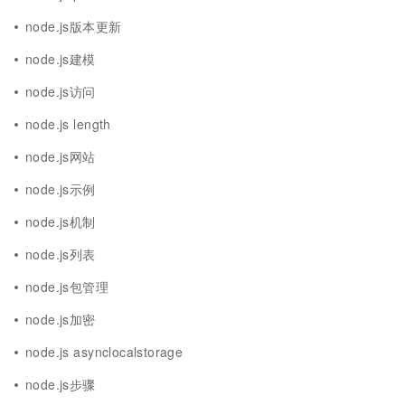
node.js版本更新
node.js建模
node.js访问
node.js length
node.js网站
node.js示例
node.js机制
node.js列表
node.js包管理
node.js加密
node.js asynclocalstorage
node.js步骤