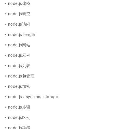
node.js建模
node.js研究
node.js访问
node.js length
node.js网站
node.js示例
node.js列表
node.js包管理
node.js加密
node.js asynclocalstorage
node.js步骤
node.js区别
node.js功能