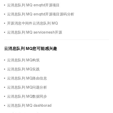
云消息队列 MQ emqttd开源项目
云消息队列 MQ emqttd开源项目源码分析
开源消息中间件云消息队列 MQ
云消息队列 MQ servicemesh开源
云消息队列 MQ您可能感兴趣
云消息队列 MQ构筑
云消息队列 MQ实践
云消息队列 MQ路由信息
云消息队列 MQ问题分析
云消息队列 MQ数据同步
云消息队列 MQ dashborad