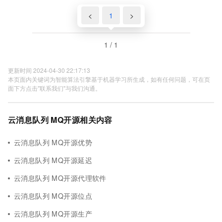
<
1
>
1 / 1
更新时间 2024-04-30 22:17:13
本页面内关键词为智能算法引擎基于机器学习所生成，如有任何问题，可在页
面下方点击"联系我们"与我们沟通。
云消息队列 MQ开源相关内容
云消息队列 MQ开源优势
云消息队列 MQ开源延迟
云消息队列 MQ开源代理软件
云消息队列 MQ开源位点
云消息队列 MQ开源生产