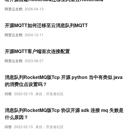
阿里云文档
2026-04-13
开源MQTT如何迁移至云消息队列MQTT
阿里云文档
2024-12-11
开源MQTT客户端首次连接配置
阿里云文档
2023-06-27
消息队列RocketMQ版Tcp 开源 python 当中有类似 java
的消费位点设置吗？
问答
2022-02-15
来自：开发者社区
消息队列RocketMQ版Tcp 协议开源 sdk 连接 mq 失败是
什么原因？
问答
2022-02-15
来自：开发者社区