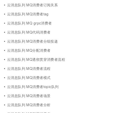
云消息队列 MQ消费者订阅关系
云消息队列 MQ消费者tag
云消息队列 MQ grpc消费者
云消息队列 MQ代码消费者
云消息队列 MQ消费者分组投递
云消息队列 MQ分配消费者
云消息队列 MQ透彻贯穿消费者流程
云消息队列 MQ消费者流程
云消息队列 MQ消费者模式
云消息队列 MQ消费者topic队列
云消息队列 MQ消费者场景
云消息队列 MQ消费者分析