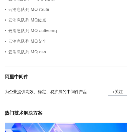
云消息队列 MQ route
云消息队列 MQ位点
云消息队列 MQ activemq
云消息队列 MQ安全
云消息队列 MQ oss
阿里中间件
为企业提供高效、稳定、易扩展的中间件产品
+关注
热门技术解决方案