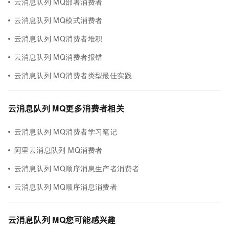
云消息队列 MQ部署消费者
云消息队列 MQ模式消费者
云消息队列 MQ消费者堆积
云消息队列 MQ消费者报错
云消息队列 MQ消费者类型最佳实践
云消息队列 MQ更多消费者相关
云消息队列 MQ消费者学习笔记
阿里云消息队列 MQ消费者
云消息队列 MQ顺序消息生产者消费者
云消息队列 MQ顺序消息消费者
云消息队列 MQ您可能感兴趣