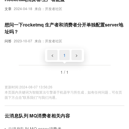
文章
2024-04-18
来自：开发者社区
想问一下rocketmq 生产者和消费者分开单独配置server地
址吗？
问答
2023-10-07
来自：开发者社区
<
1
>
1 / 1
更新时间 2024-08-07 13:56:26
本页面内关键词为智能算法引擎基于机器学习所生成，如有任何问题，可在页
面下方点击"联系我们"与我们沟通。
云消息队列 MQ消费者相关内容
云消息队列 MQ proxy消费者