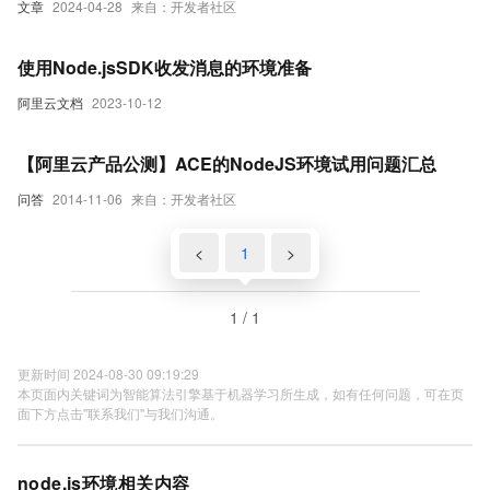
文章
2024-04-28
来自：开发者社区
使用Node.jsSDK收发消息的环境准备
阿里云文档
2023-10-12
【阿里云产品公测】ACE的NodeJS环境试用问题汇总
问答
2014-11-06
来自：开发者社区
<
1
>
1 / 1
更新时间 2024-08-30 09:19:29
本页面内关键词为智能算法引擎基于机器学习所生成，如有任何问题，可在页
面下方点击"联系我们"与我们沟通。
node.js环境相关内容