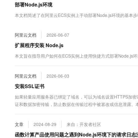
部署Node.js环境
大数据开发治理平台 Data
AI 产品 免费试用
网络
安全
云开发大赛
Tableau 订阅
1亿+ 大模型 tokens 和 
本文档简述了在阿里云ECS实例上手动部署Node.js环境的基本
可观测
入门学习赛
中间件
AI空中课堂在线直播课
云防火墙
140+云产品 免费试用
大模型服务
上云与迁云
云原生的云上边界网络安全
产品新客免费试用，最长1
数据库
阿里云文档
2026-06-07
生态解决方案
千问AI平台-Token Plan
企业出海
大模型ACA认证体验
扩展程序安装 Node.js
大数据计算
助力企业全员 AI 认知与能
行业生态解决方案
政企业务
本文旨在指导用户如何在ECS实例上使用快捷方式部署Node.js
媒体服务
千问AI平台-模型体验
开发者生态解决方案
在线体验全尺寸、多种模态
企业服务与云通信
AI 开发和 AI 应用解决
阿里云文档
2026-06-03
Happy 系列大模型
域名与网站
安装SSL证书
终端用户计算
如果轻量应用服务器已绑定了域名，可以为域名设置HTTPS加密
证和数据加密传输，防止数据在传输过程中被篡改或信息泄露。本文
Serverless
大模型解决方案
书，并开启HTTPS加密访问。
开发工具
快速部署 Dify，高效搭建 
文章
2024-08-29
来自：开发者社区
迁移与运维管理
函数计算产品使用问题之遇到Node.js环境下的请求日