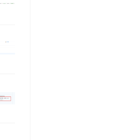
t.diy 一步搞定创意建站
构建大模型应用的安全防护体系
通过自然语言交互简化开发流程,全栈开发支持
通过阿里云安全产品对 AI 应用进行安全防护