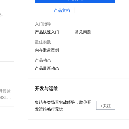
等服务的整体性解决方案。提供完善的工具
文戏情感细腻自然，动作戏激烈拳拳到肉，实现更强表演能力
支持中英文自由切换，具备更强的噪声鲁棒性
ernetes 版 ACK
云聚AI 严选权益
云安全中心 AI BAS 智能自动
SSL 证书
链和服务，协助客户主动、快速发现和定位
产品文档
，一键激活高效办公新体验
理容器应用的 K8s 服务
精选AI产品，从模型到应用全链提效
化模拟渗透攻击产品发布
境。
线上问题。
堡垒机
AI 用量加速计划
DataWorks ChatBI 会话支持
入门指导
应用
防火墙
、识别商机，让客服更高效、服务更出色。
新老同享，达量后返
上传临时文件分析
产品快速入门
常见问题
千问办公
主机安全
NEW
最佳实践
的智能体编程平台
一站式AI生产力平台
内存泄露案例
AI 应用及服务市场
伶鹊
产品动态
企业级人与Agent协作平台，接入和调度多个数字员工
智能客服平台，对话机器人、对话分析、智能外呼
AI 应用
产品最新动态
大模型服务平台百炼 - 全妙
大模型
应用创作平台
多模态内容创作工具，已接入 DeepSeek
自然语言处理
开发与运维
身份验
数据标注
SL证
集结各类场景实战经验，助你开
+关注
机器学习
发运维畅行无忧
息提取
与 AI 智能体进行实时音视频通话
从文本、图片、视频中提取结构化的属性信息
构建支持视频理解的 AI 音视频实时通话应用