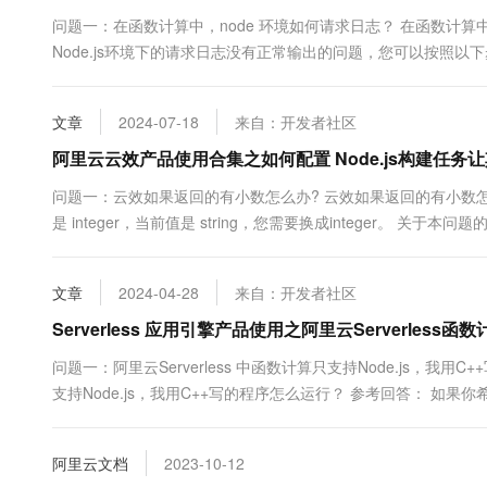
10 分钟在聊天系统中增加
专有云
问题一：在函数计算中，node 环境如何请求日志？ 在函数计算中
Node.js环境下的请求日志没有正常输出的问题，您可以按照以
确保您的函数计算（FC）服务配置了正确的日志输出。在函数
console.log...
文章
2024-07-18
来自：开发者社区
阿里云云效产品使用合集之如何配置 Node.js构建任务让
问题一：云效如果返回的有小数怎么办? 云效如果返回的有小数怎么办? 
是 integer，当前值是 string，您需要换成integer。 关
https://developer.aliyun.com/ask/592144 ...
文章
2024-04-28
来自：开发者社区
Serverless 应用引擎产品使用之阿里云Serverless
问题一：阿里云Serverless 中函数计算只支持Node.js，我用C+
支持Node.js，我用C++写的程序怎么运行？ 参考回答： 如果你希
以选择将C++代码编译为Node.js可以调用的动态链接库（.so 或 .dl
阿里云文档
2023-10-12