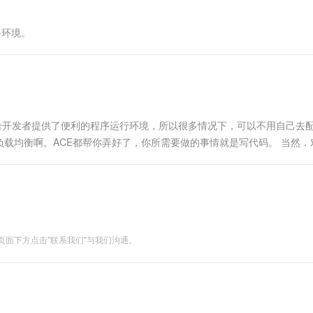
备环境。
平台，给开发者提供了便利的程序运行环境，所以很多情况下，可以不用自己去
载均衡啊。ACE都帮你弄好了，你所需要做的事情就是写代码。 当然，
方法来实现一些原生语法实现的功能。这种情况下，如果SDK或者...
面下方点击"联系我们"与我们沟通。