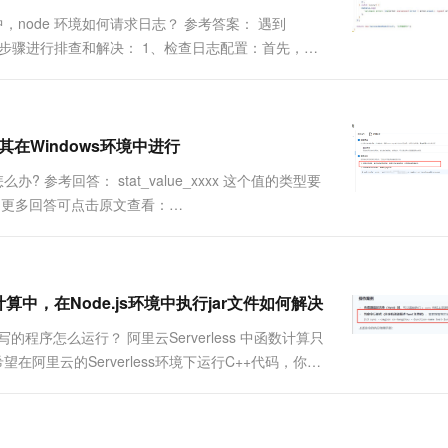
一个 AI 助手
超强辅助，Bol
，node 环境如何请求日志？ 参考答案： 遇到
即刻拥有 DeepSeek-R1 满血版
在企业官网、通讯软件中为客户提供 AI 客服
下步骤进行排查和解决： 1、检查日志配置：首先，请
多种方案随心选，轻松解锁专属 DeepSeek
代码中，日志通常是通过打印到控制台（例如使用
其在Windows环境中进行
参考回答： stat_value_xxxx 这个值的类型要
于本问题的更多回答可点击原文查看：
函数计算中，在Node.js环境中执行jar文件如何解决
+写的程序怎么运行？ 阿里云Serverless 中函数计算只
望在阿里云的Serverless环境下运行C++代码，你可
l），然后...