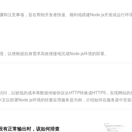
服务生态伙伴
视觉 Coding、空间感知、多模态思考等全面升级
1M上下文，专为长程任务能力而生
云工开物
企业应用
Works
Night Plan 支持 Qwen 3.8-Max
云原生大数据计算服务 MaxCompute
AI 办公
容器服务 Kub
NEW
Red Hat
30+ 款产品免费体验
Data Agent 驱动的一站式 Data+AI 开发治理平台
夜间 5 折，Qwen/Meoo/TokenPlan 客户专享
面向分析的企业级SaaS模式云数据仓库
AI智能应用
提供一站式管
科研合作
步骤和注意事项，旨在帮助开发者快速、顺利地搭建Node.js开发或运行环
ERP
堂（旗舰版）
SUSE
智能客服
AI 应用构建
大模型原生
CRM
防护产品
2个月
自动承接线索
建站小程序
Qoder
大模型服务平台百炼-应用模版
OA 办公系统
HOT
NEW
面向真实软件
个人版上线、团队版降价；千问3.8-Max首发发尝鲜
丰富多元化的应用模版和解决方案
力提升
财税管理
模板建站
环境，以便根据自身需求高效便捷地完成Node.js环境的部署。
万有无界
大模型服务平台百炼-智能体
400电话
定制建站
的模型效果
灵活可视化地构建企业级 Agent
方案
广告营销
模板小程序
秒悟
人工智能平台 PAI
定制小程序
云端极速 AI 
新一代 AI 视频生成模型，深度适配广告营销等场景
AI Native 的算法工程平台，一站式完成建模、训练、推理服务部署
APP 开发
访问，以较低的成本将数据传输协议从HTTP转换成HTTPS，实现网站的
以部署Node.js环境的轻量应用服务器为例，介绍如何在服务器中安装S
建站系统
AI 应用
10分钟微调：让0.6B模型媲美235B模
多模态数据信
型
依托云原生高可用架构,实现Dify私有化部署
志没有正常输出时，该如何排查
用1%尺寸在特定领域达到大模型90%以上效果