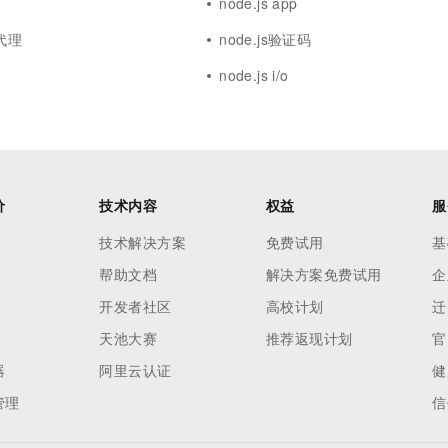
node.js app
向代理
node.js验证码
node.js i/o
价
技术内容
权益
服
技术解决方案
免费试用
基
帮助文档
解决方案免费试用
企
开发者社区
高校计划
迁
天池大赛
推荐返现计划
官
器
阿里云认证
健
管理
信