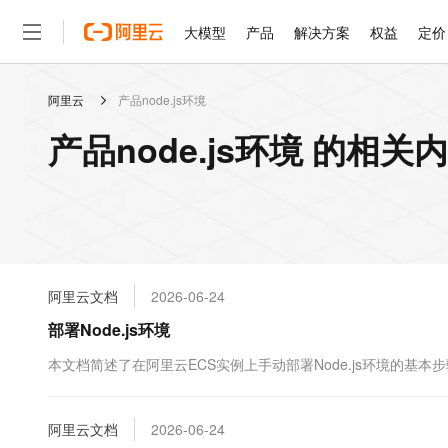
大模型
产品
解决方案
权益
定价
阿里云
产品node.js环境
大模型
产品
解决方案
权益
定价
云市场
伙伴
服务
了解阿里云
精选产品
精选解决方案
普惠上云
产品定价
精选商城
成为销售伙伴
售前咨询
为什么选择阿里云
千问AI平台
产品node.js环境 的相关
了解云产品的定价详情
大模型服务平台百炼
睿译宝，AI翻译排版一
普惠上云 官方力荐
分销伙伴
在线服务
网站建设
什么是云计算
大
大模型服务与应用平台
上传文档即自动完成翻译和
云服务器38元/年起，超
咨询伙伴
多端小程序
技术领先
云上成本管理
售后服务
轻量应用服务器
GLM-5.2：长任务时代
官方推荐返现计划
大模型
精选产品
精选解决方案
Salesforce 国际版订阅
稳定可靠
管理和优化成本
推荐新用户得奖励，单订单
销售伙伴合作计划
自助服务
友盟天域
安全合规
人工智能与机器学习
AI
文本生成
云数据库 RDS
Hermes Agent，打造
云工开物
无影生态合作计划
在线服务
阿里云文档
2026-06-24
观测云
分析师报告
自主进化，持久记忆，越用
高校专属算力普惠，学生认
计算
互联网应用开发
Qwen3.8-Max
HOT
Salesforce On Alibaba C
工单服务
部署Node.js环境
智能体时代全能旗舰模型
Tuya 物联网平台阿里云
研究报告与白皮书
人工智能平台 PAI
快速拥有专属 OpenClaw
大模
Consulting Partner 合
大数据
容器
免费试用
短信专区
一站式AI开发、训练和推
本文档简述了在阿里云ECS实例上手动部署Node.js环境的基本
蓝凌 OA
Qwen3.7-Plus
AI 大模型销售与服务生
现代化应用
存储
天池大赛
能看、能想、能动手的多模
云解析DNS
解决方案免费试用 新老
电子合同
最高领取价值200元试用
安全
阿里云文档
网络与CDN
2026-06-24
AI 算法大赛
Qwen3-VL-Plus
畅捷通