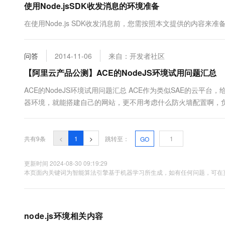
使用Node.jsSDK收发消息的环境准备
在使用Node.js SDK收发消息前，您需按照本文提供的内容来准
问答
2014-11-06
来自：开发者社区
【阿里云产品公测】ACE的NodeJS环境试用问题汇总
ACE的NodeJS环境试用问题汇总 ACE作为类似SAE的云
器环境，就能搭建自己的网站，更不用考虑什么防火墙配置啊，负
样的云平台，为了安全，很多情况下，都得使用他特定的SDK或者
共有9条
<
1
>
跳转至：
GO
更新时间 2024-08-30 09:19:29
本页面内关键词为智能算法引擎基于机器学习所生成，如有任何问题，可在页
node.js环境相关内容