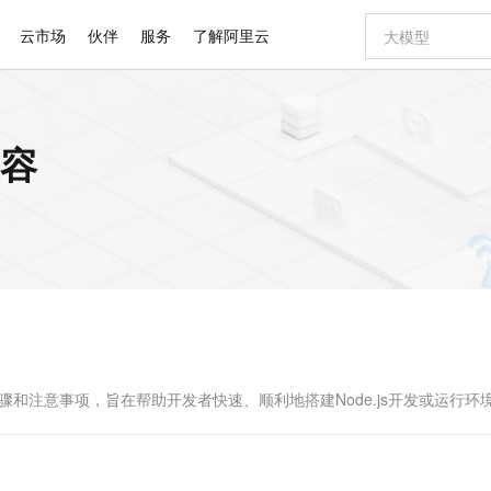
云市场
伙伴
服务
了解阿里云
AI 特惠
数据与 API
成为产品伙伴
企业增值服务
最佳实践
价格计算器
AI 场景体
基础软件
产品伙伴合
阿里云认证
市场活动
配置报价
大模型
内容
自助选配和估算价格
步到位
智启 AI 普惠权益
产品生态集成认证中心
企业支持计划
云上春晚
域名与网站
Qwen Audio：打造专属 AI 语音助手
千问官方 MaaS 平台，为开发者和 Agent 而生，新用户赠送 1 亿 + tokens 额度
一句话生成原生
AI Coding
阿里云Maa
2026 阿里云
云服务器 E
为企业打
数据集
Windows
大模型认证
模型
NEW
NEW
格式还原
值低价云产品抢先购
至高享 1亿+免费 tokens，加速 Al 应用落地
提供智能易用的域名与建站服务
Qwen-Audio-3.0-Realtime 端到端实时语音角色扮演
输入一句话想法,
智能编程，一键
安全可靠、
产品生态伙伴
专家技术服务
云上奥运之旅
弹性计算合作
阿里云中企出
手机三要素
宝塔 Linux
全部认证
价格优势
开源旗舰模型
即刻拥有 DeepSeek-V4-Pro
阿里云 OPC 创新助力计划
千问大模型
一键部署幻兽
AI 电商营销
对象存储 O
大模型
产品生态伙伴工作台
企业增值服务台
云栖战略参考
云存储合作计
云栖大会
身份实名认证
CentOS
训练营
推动算力普惠，释放技术红利
最高返9万
真正可用的 1M 上下文,一次完成代码全链路开发
快速构建应用程序和网站，即刻迈出上云第一步
轻松解锁专属 DeepSeek-V4-Pro
至高百万元 Token 补贴，加速一人公司成长
多元化、高性能、安全可靠的大模型服务
一键购买专属
从图文生成到
云上的中国
数据库合作计
活动全景
短信
Docker
图片和
自进化智能体
5 分钟轻松部署专属 QwenPaw
Token Plan 模型订阅计划
数字证书管理服务（原SSL证书）
高效搭建 AI
AI 广告创作
无影云电脑
企业成长
NEW
HOT
信息公告
看见新力量
云网络合作计
OCR 文字识别
JAVA
越聪明
证享300元代金券
全托管，含MySQL、PostgreSQL、SQL Server、MariaDB多引擎
Qwen3.8-Max 首发尝鲜，限时加量 10 倍，夜间低至2折
实现全站 HTTPS，呈现可信的 Web 访问
从聊天伙伴进化为能主动干活的本地数字员工
图文、视频一
随时随地安
Kimi-K3
HappyHors
NEW
魔搭 Mode
loud
服务实践
官网公告
Kimi 最新旗舰模型，长程编程与推理利器
让文字生成流
金融模力时刻
Salesforce O
版
发票查验
全能环境
Claude Code + GStack 打造工程团队
千问办公，限时限量积分加倍
Qoder
低代码高效构
AI 建站
短信服务
型
NEW
作计划
计划
创新中心
魔搭 ModelSc
健康状态
理服务
让AI从“聊天伙伴”进化为能干活的“数字员工”
安装技能 GStack，拥有专属 AI 工程团队
你的AI工作搭子，覆盖日常办公高频场景
面向真实软件的智能体编程平台
0 代码专业建
步骤和注意事项，旨在帮助开发者快速、顺利地搭建Node.js开发或运行环
客户案例
天气预报查询
操作系统
Deepseek-v4-pro
HappyHors
态合作计划
态智能体模型
旗舰 MoE 大模型，百万上下文与顶尖推理能力
图生视频，流
同享
万小智 AI 建站低至 15元/月
Qoder CN
AI 短剧/漫剧
云原生数据库 
快递物流查询
WordPress
成为服务伙
高校合作
点，立即开启云上创新
覆盖公网/内网、递归/权威、移动APP等全场景解析服务
送.CN域名，送备案服务码
基于千问大模型等，支持代码智能生成、研发智能问答
AI助力短剧
GLM-5.2
Wan2.7-T
Ubuntu