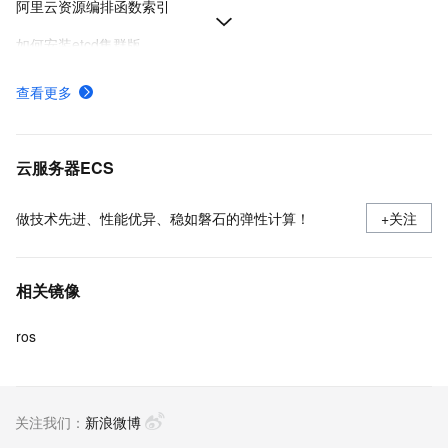
阿里云资源编排函数索引
如何安装etcd集群版
资源编排各地域的服务接入点-资源编排-阿里云
查看更多
编写模板快速入门
什么是模板结构
云服务器ECS
做技术先进、性能优异、稳如磐石的弹性计算！
+关注
相关镜像
ros
关注我们：
新浪微博