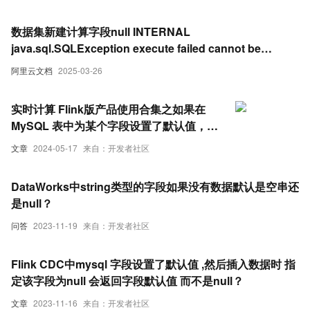
数据集新建计算字段null INTERNAL
java.sql.SQLException execute failed cannot be
resolved
阿里云文档
2025-03-26
实时计算 Flink版产品使用合集之如果在
MySQL 表中为某个字段设置了默认值，并
且在插入数据时指定了该字段为 NULL，
文章
2024-05-17
来自：开发者社区
那么 MySQL 是否会使用默认值来填充这
个字段
DataWorks中string类型的字段如果没有数据默认是空串还
是null？
问答
2023-11-19
来自：开发者社区
Flink CDC中mysql 字段设置了默认值 ,然后插入数据时 指
定该字段为null 会返回字段默认值 而不是null？
文章
2023-11-16
来自：开发者社区