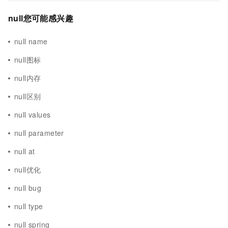
null您可能感兴趣
null name
null图标
null内存
null区别
null values
null parameter
null at
null优化
null bug
null type
null spring