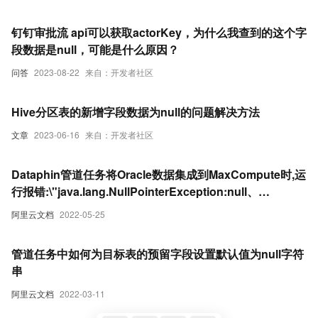
钉钉审批流 api可以获取actorKey，为什么我查到的这个字
段数据是null，可能是什么原因？
问答
2023-08-22
来自：开发者社区
Hive分区表的新增字段数据为null的问题解决方法
文章
2023-06-16
来自：开发者社区
Dataphin管道任务将Oracle数据集成到MaxCompute时,运
行报错:\"java.lang.NullPointerException:null、
[DlinkTrans-字段计算
阿里云文档
2022-05-25
_1]ERRORDlinkTaskPluginCollector-脏数据\"
管道任务中如何为目标表的预留字段设置默认值为null字符
串
阿里云文档
2022-03-11