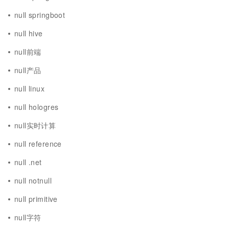
null springboot
null hive
null前端
null产品
null linux
null hologres
null实时计算
null reference
null .net
null notnull
null primitive
null字符