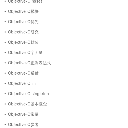
Objective-C nsset
Objective-C模块
Objective-C优先
Objective-C研究
Objective-C封装
Objective-C字面量
Objective-C正则表达式
Objective-C反射
Objective-C ++
Objective-C singleton
Objective-C基本概念
Objective-C常量
Objective-C参考