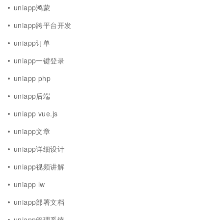
uniapp鸿蒙
uniapp跨平台开发
uniapp订单
uniapp一键登录
uniapp php
uniapp后端
uniapp vue.js
uniapp文章
uniapp详细设计
uniapp视频讲解
uniapp lw
uniapp部署文档
uniapp管理系统