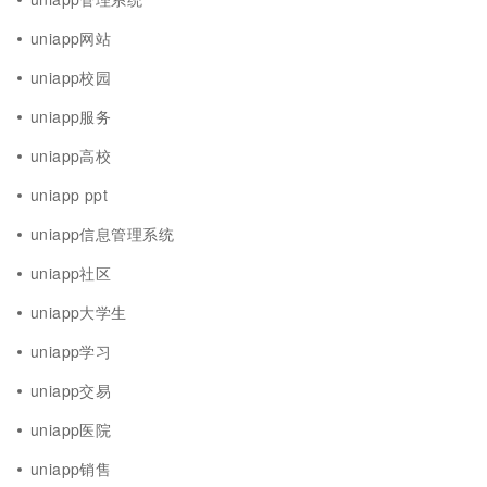
uniapp网站
uniapp校园
uniapp服务
uniapp高校
uniapp ppt
uniapp信息管理系统
uniapp社区
uniapp大学生
uniapp学习
uniapp交易
uniapp医院
uniapp销售