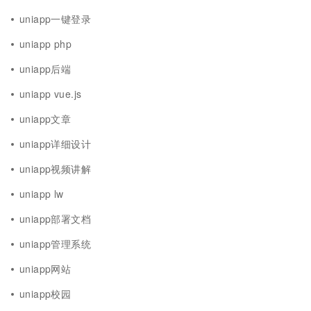
uniapp一键登录
uniapp php
uniapp后端
uniapp vue.js
uniapp文章
uniapp详细设计
uniapp视频讲解
uniapp lw
uniapp部署文档
uniapp管理系统
uniapp网站
uniapp校园