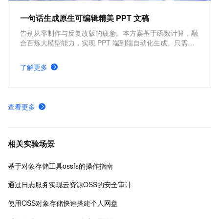
一句话生成原生可编辑精美 PPT 文稿
告别从零制作与反复改版的疲惫。本方案基于函数计算，融
合百炼大模型能力，实现 PPT 端到端自动化生成。只需一
句话，即可分钟级产出结构清晰、文案专业、视觉精美的演
示文稿，开箱即用、零门槛，让人人都能轻松做出专业
了解更多
PPT。
查看更多
相关实验场景
基于对象存储工具ossfs的操作指南
通过日志服务实现云资源OSS的安全审计
使用OSS对象存储快速搭建个人网盘