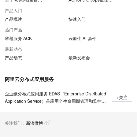
产品入门
产品概述
快速入门
热门产品
容器服务 ACK
云原生 AI 套件
最新动态
产品动态
最新发布会
阿里云分布式应用服务
企业级分布式应用服务 EDAS（Enterprise Distributed
+关注
Application Service）是应用全生命周期管理和监控的
一站式PaaS平台，支持部署于 Kubernetes/ECS，无
侵入支持Java/Go/Python/PHP/.NetCore 等多语言应用
关注我们：
的发布运行和服务治理 ，Java支持Spring Cloud、
新浪微博
Apache Dubbo近五年所有版本，多语言应用一键开启