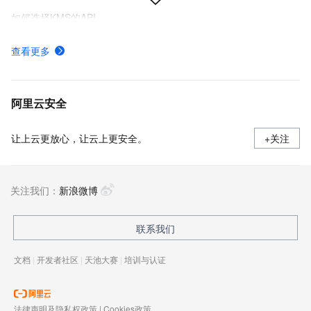
如何选择KMS的API
KMS提供的密钥管理类型及密码运算API
查看更多
非中国内地密码机证书过期
在KMS创建默认密钥、软件密钥或硬件密钥
阿里云安全
让上云更放心，让云上更安全。
+关注
关注我们：
新浪微博
联系我们
文档
|
开发者社区
|
天池大赛
|
培训与认证
法律声明及隐私权政策
|
Cookies政策