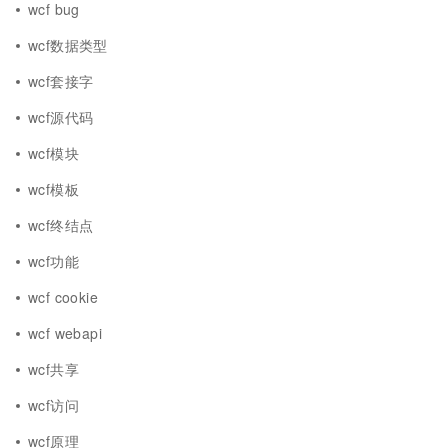
wcf bug
wcf数据类型
wcf套接字
wcf源代码
wcf模块
wcf模板
wcf终结点
wcf功能
wcf cookie
wcf webapi
wcf共享
wcf访问
wcf原理