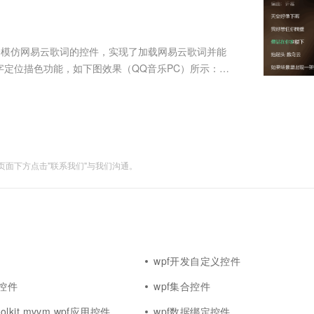
服务生态伙伴
视觉 Coding、空间感知、多模态思考等全面升级
1M上下文，专为长程任务能力而生
云工开物
企业应用
Works
Night Plan 支持 Qwen 3.8-Max
云原生大数据计算服务 MaxCompute
AI 办公
容器服务 Kub
NEW
Red Hat
30+ 款产品免费体验
Data Agent 驱动的一站式 Data+AI 开发治理平台
夜间 5 折，Qwen/Meoo/TokenPlan 客户专享
面向分析的企业级SaaS模式云数据仓库
AI智能应用
提供一站式管
科研合作
ERP
堂（旗舰版）
SUSE
了一个模仿网易云歌词的控件，实现了加载网易云歌词并能
智能客服
AI 应用构建
大模型原生
CRM
字定位描色功能，如下图效果（QQ音乐PC）所示：
防护产品
2个月
自动承接线索
显示在一个描色的控件中，然后拼成一行完整的歌
建站小程序
Qoder
大模型服务平台百炼-应用模版
OA 办公系统
HOT
NEW
是怎么实...
面向真实软件
个人版上线、团队版降价；千问3.8-Max首发发尝鲜
丰富多元化的应用模版和解决方案
力提升
财税管理
模板建站
万有无界
大模型服务平台百炼-智能体
400电话
定制建站
的模型效果
灵活可视化地构建企业级 Agent
面下方点击"联系我们"与我们沟通。
方案
广告营销
模板小程序
秒悟
人工智能平台 PAI
定制小程序
云端极速 AI 
新一代 AI 视频生成模型，深度适配广告营销等场景
AI Native 的算法工程平台，一站式完成建模、训练、推理服务部署
APP 开发
建站系统
wpf开发自定义控件
AI 应用
10分钟微调：让0.6B模型媲美235B模
多模态数据信
表控件
wpf集合控件
型
依托云原生高可用架构,实现Dify私有化部署
用1%尺寸在特定领域达到大模型90%以上效果
oolkit.mvvm wpf应用控件
wpf数据绑定控件