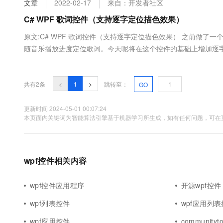
文章
2022-02-17
来自：开发者社区
大数据开发治理平台 Data
AI 产品 免费试用
网络
安全
云开发大赛
Tableau 订阅
C# WPF 歌词控件（支持逐字定位描色效果）
1亿+ 大模型 tokens 和 
可观测
入门学习赛
中间件
AI空中课堂在线直播课
原文:C# WPF 歌词控件（支持逐字定位描色效果） 之前做
云防火墙
140+云产品 免费试用
大模型服务
随音乐播放进度定位歌词。今天呢将在这个控件的基础上增加逐
上云与迁云
云原生的云上边界网络安全
产品新客免费试用，最长1
数据库
我所使用的实现方法很简单粗暴，把每句歌词每个字切开，单独
生态解决方案
千问AI平台-Token Plan
企业出海
大模型ACA认证体验
词，随音乐播放进度去找相应的字进行描色。 而最重要的描色功能
大数据计算
助力企业全员 AI 认知与能
行业生态解决方案
共有2条
<
1
>
跳转至：
GO
政企业务
媒体服务
千问AI平台-模型体验
开发者生态解决方案
在线体验全尺寸、多种模态
更新时间 2024-05-01 00:07:24
企业服务与云通信
本页面内关键词为智能算法引擎基于机器学习所生成，如有任何问题，可在页
AI 开发和 AI 应用解决
Happy 系列大模型
域名与网站
终端用户计算
wpf控件相关内容
Serverless
大模型解决方案
wpf控件应用程序
开源wpf控件
开发工具
快速部署 Dify，高效搭建 
wpf列表控件
wpf应用列
迁移与运维管理
wpf应用控件
communityt