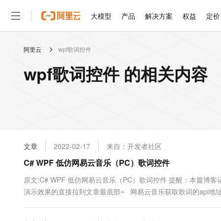
大模型
产品
解决方案
权益
定价
阿里云
wpf歌词控件
大模型
产品
解决方案
权益
定价
云市场
伙伴
服务
了解阿里云
精选产品
精选解决方案
普惠上云
产品定价
精选商城
成为销售伙伴
售前咨询
为什么选择阿里云
千问AI平台
wpf歌词控件 的相关内容
了解云产品的定价详情
大模型服务平台百炼
睿译宝，AI翻译排版一
普惠上云 官方力荐
分销伙伴
在线服务
网站建设
什么是云计算
大
大模型服务与应用平台
上传文档即自动完成翻译和
云服务器38元/年起，超
咨询伙伴
多端小程序
技术领先
云上成本管理
售后服务
轻量应用服务器
GLM-5.2：长任务时代
官方推荐返现计划
大模型
精选产品
精选解决方案
Salesforce 国际版订阅
稳定可靠
管理和优化成本
推荐新用户得奖励，单订单
销售伙伴合作计划
自助服务
友盟天域
安全合规
人工智能与机器学习
AI
文本生成
云数据库 RDS
Hermes Agent，打造
云工开物
无影生态合作计划
在线服务
文章
2022-02-17
来自：开发者社区
观测云
分析师报告
自主进化，持久记忆，越用
高校专属算力普惠，学生认
计算
互联网应用开发
Qwen3.8-Max
HOT
Salesforce On Alibaba C
工单服务
C# WPF 低仿网易云音乐（PC）歌词控件
智能体时代全能旗舰模型
Tuya 物联网平台阿里云
研究报告与白皮书
人工智能平台 PAI
快速拥有专属 OpenClaw
大模
Consulting Partner 合
大数据
容器
免费试用
短信专区
一站式AI开发、训练和推
原文:C# WPF 低仿网易云音乐（PC）歌词控件 提醒：本篇
蓝凌 OA
Qwen3.7-Plus
AI 大模型销售与服务生
现代化应用
演示效果的直接拉到文章最底部~ 网易云音乐获取歌词的api地址 http://mus
存储
天池大赛
能看、能想、能动手的多模
云解析DNS
解决方案免费试用 新老
电子合同
写歌曲的id即可获取到json格式的数据（歌曲ID获取的方法是：
最高领取价值200元试用
安全
网络与CDN
AI 算法大赛
Qwen3-VL-Plus
畅捷通