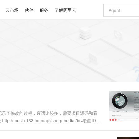
云市场
伙伴
服务
了解阿里云
AI 特惠
数据与 API
成为产品伙伴
企业增值服务
最佳实践
价格计算器
AI 场景体
基础软件
产品伙伴合
阿里云认证
市场活动
配置报价
大模型
自助选配和估算价格
步到位
智启 AI 普惠权益
产品生态集成认证中心
企业支持计划
云上春晚
域名与网站
Qwen Audio：打造专属 AI 语音助手
千问官方 MaaS 平台，为开发者和 Agent 而生，新用户赠送 1 亿 + tokens 额度
一句话生成原生
AI Coding
阿里云Maa
2026 阿里云
云服务器 E
为企业打
数据集
Windows
大模型认证
模型
NEW
NEW
格式还原
值低价云产品抢先购
至高享 1亿+免费 tokens，加速 Al 应用落地
提供智能易用的域名与建站服务
Qwen-Audio-3.0-Realtime 端到端实时语音角色扮演
输入一句话想法,
智能编程，一键
安全可靠、
产品生态伙伴
专家技术服务
云上奥运之旅
弹性计算合作
阿里云中企出
手机三要素
宝塔 Linux
全部认证
价格优势
开源旗舰模型
即刻拥有 DeepSeek-V4-Pro
阿里云 OPC 创新助力计划
千问大模型
一键部署幻兽
AI 电商营销
对象存储 O
大模型
产品生态伙伴工作台
企业增值服务台
云栖战略参考
云存储合作计
云栖大会
身份实名认证
CentOS
训练营
推动算力普惠，释放技术红利
最高返9万
真正可用的 1M 上下文,一次完成代码全链路开发
快速构建应用程序和网站，即刻迈出上云第一步
轻松解锁专属 DeepSeek-V4-Pro
至高百万元 Token 补贴，加速一人公司成长
多元化、高性能、安全可靠的大模型服务
一键购买专属
从图文生成到
云上的中国
数据库合作计
活动全景
短信
Docker
图片和
自进化智能体
5 分钟轻松部署专属 QwenPaw
Token Plan 模型订阅计划
数字证书管理服务（原SSL证书）
高效搭建 AI
AI 广告创作
无影云电脑
企业成长
NEW
HOT
信息公告
看见新力量
云网络合作计
OCR 文字识别
JAVA
越聪明
证享300元代金券
全托管，含MySQL、PostgreSQL、SQL Server、MariaDB多引擎
Qwen3.8-Max 首发尝鲜，限时加量 10 倍，夜间低至2折
实现全站HTTPS，呈现可信的WEB访问
从聊天伙伴进化为能主动干活的本地数字员工
图文、视频一
随时随地安
Kimi-K3
HappyHors
NEW
魔搭 Mode
loud
服务实践
官网公告
Kimi 最新旗舰模型，长程编程与推理利器
让文字生成流
金融模力时刻
Salesforce O
版
发票查验
全能环境
Claude Code + GStack 打造工程团队
千问办公，限时限量积分加倍
Qoder
低代码高效构
AI 建站
短信服务
型
NEW
作计划
计划
创新中心
魔搭 ModelSc
健康状态
理服务
让AI从“聊天伙伴”进化为能干活的“数字员工”
安装技能 GStack，拥有专属 AI 工程团队
你的AI工作搭子，覆盖日常办公高频场景
面向真实软件的智能体编程平台
0 代码专业建
博客记录了修改的过程，废话比较多，需要项目源码和看
客户案例
天气预报查询
操作系统
Deepseek-v4-pro
HappyHors
态合作计划
ic.163.com/api/song/media?id=歌曲ID 填
态智能体模型
旗舰 MoE 大模型，百万上下文与顶尖推理能力
图生视频，流
同享
万小智 AI 建站低至 15元/月
Qoder CN
AI 短剧/漫剧
云原生数据库 
快递物流查询
WordPress
成为服务伙
点击分享按钮>其他分享>复制链接，就可以在链...
高校合作
点，立即开启云上创新
覆盖公网/内网、递归/权威、移动APP等全场景解析服务
送.CN域名，送备案服务码
基于千问大模型等，支持代码智能生成、研发智能问答
AI助力短剧
GLM-5.2
Wan2.7-T
Ubuntu