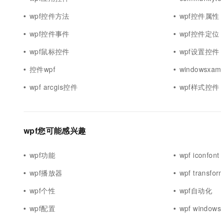
10 分钟在聊天系统中增加
专有云
wpf控件方法
wpf控件属性
wpf控件事件
wpf控件定位
wpf鼠标控件
wpf设置控件
控件wpf
windowsxam
wpf arcgis控件
wpf样式控件
wpf您可能感兴趣
wpf功能
wpf iconfont
wpf播放器
wpf transfo
wpf个性
wpf自动化
wpf配置
wpf window