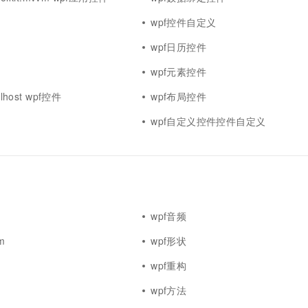
一个 AI 助手
超强辅助，Bol
即刻拥有 DeepSeek-R1 满血版
wpf控件自定义
在企业官网、通讯软件中为客户提供 AI 客服
多种方案随心选，轻松解锁专属 DeepSeek
wpf日历控件
wpf元素控件
lhost wpf控件
wpf布局控件
wpf自定义控件控件自定义
wpf音频
rm
wpf形状
wpf重构
s
wpf方法