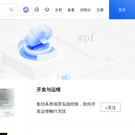
文档
备案
控制台
注册
登录
验
作计划
器
AI 活动
专业服务
服务伙伴合作计划
开发者社区
加入我们
产品动态
服务平台百炼
阿里云 OPC 创新助力计划
一站式生成采购清单，支持单品或批量购买
可编辑精美 PPT 文稿
S产品伙伴计划（繁花）
峰会
CS
造的大模型服务与应用开发平台
Agency Agents：拥有专属领域专家
AI 生产力先锋
Al MaaS 服务伙伴赋能合作
域名
博文
Careers
至高可申请百万元
Qwen3.8-Max 模型上线
 轻松生成专业的 PPT
开启高性价比 AI 编程新体验
弹性可伸缩的云计算服务
先锋实践拓展 AI 生产力的边界
多领域专家智能体,一键组建 AI 虚拟交付团队
Token 补贴，五大权
计划
海大会
伙伴信用分合作计划
商标
问答
社会招聘
益加速 OPC 成功
帕鲁游戏服务器
SS
HappyHorse 打造一站式影视创作平台
飞天发布时刻
HOT
Open Search 向量检索版支
划
备案
电子书
校园招聘
联机服务器，轻松开启游戏
视频创作，一键激活电商全链路生产力
稳定、安全、高性价比、高性能的云存储服务
所见，即是所愿
持视频检索 Pipeline 功能
可视化编排打通从文字构思到成片全链路闭环
更多支持
划
公司注册
镜像站
视频生成
语音识别与合成
 智能体与工作流应用
漫剧工坊：一站式动画创作平台
AI 实训营
应用身份服务 (IDaaS)
合作伙伴培训与认证
开发与运维
划
上云迁移
站生成，高效打造优质广告素材
全接入的云上超级电脑
通过阿里云百炼高效搭建AI应用,助力高效开发
快速生产连贯的高质量长漫剧
从基础到进阶，Agent 创客手把手教你
OpenClaw 管理能力上线
e-1.1-T2V
Qwen3-TTS-Flash
lScope
我要反馈
查询合作伙伴
畅细腻的高质量视频
离线语音合成大模型，多语言方言自适应，低延迟高稳定
n Alibaba Cloud ISV 合作
代维服务
建企业门户网站
10 分钟搭建微信、支付宝小程序
MaxCompute MaxFrame 提
集结各类场景实战经验，助你开
+关注
创新加速
ope
登录合作伙伴管理后台
我要建议
站，无忧落地极速上线
以可视化方式快速构建移动和 PC 门户网站
国内短信简单易用，安全可靠，秒级触达，全球覆盖200+国家和地区。
高效部署网站，快速应用到小程序
供自动弹性内存功能
发运维畅行无忧
e-1.1-I2V
Cosyvoice-V3-Flash
安全
畅自然，细节丰富
高表现力语音合成大模型，语音克隆听感自然
我要投诉
PolarDB
上云场景组合购
Milvus 弹性伸缩功能新增节
伴
漫剧创作，剧本、分镜、视频高效生成
100%兼容MySQL、PostgreSQL，兼容Oracle，支持集中和分布式
覆盖90%+业务场景，专享组合折扣价
点支持范围
2V
VPN
Fun-ASR