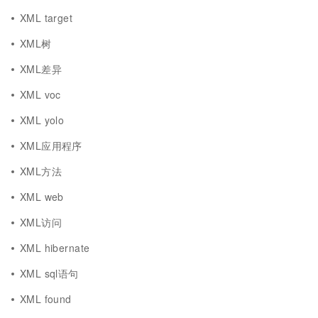
XML target
XML树
XML差异
XML voc
XML yolo
XML应用程序
XML方法
XML web
XML访问
XML hibernate
XML sql语句
XML found