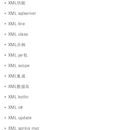
XML功能
XML sqlserver
XML line
XML class
XML示例
XML jar包
XML scope
XML集成
XML数据岛
XML kotlin
XML c#
XML update
XML spring mvc