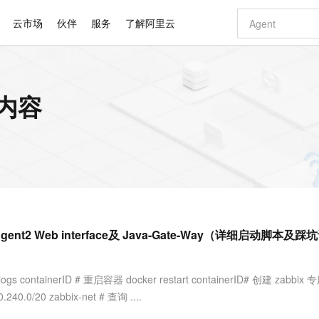
云市场
伙伴
服务
了解阿里云
AI 特惠
数据与 API
成为产品伙伴
企业增值服务
最佳实践
价格计算器
AI 场景体
基础软件
产品伙伴合
阿里云认证
市场活动
配置报价
大模型
关内容
自助选配和估算价格
新方式
睿译宝，AI翻译排版一步到位
智启 AI 普惠权益
产品生态集成认证中心
企业支持计划
云上春晚
域名与网站
千问官方 MaaS 平台，为开发者和 Agent 而生，新用户赠送 1 亿 + tokens 额度
Qwen Aud
AI Coding
阿里云Maa
2026 阿里云
云服务器 E
为企业打
数据集
Windows
大模型认证
模型
NEW
NEW
交付可用成果
值低价云产品抢先购
上传文档即自动完成翻译和格式还原
至高享 1亿+免费 tokens，加速 Al 应用落地
提供智能易用的域名与建站服务
智能编程，一键
安全可靠、
产品生态伙伴
专家技术服务
云上奥运之旅
弹性计算合作
阿里云中企出
手机三要素
宝塔 Linux
全部认证
价格优势
有专属领域专家
GLM-5.2：长任务时代开源旗舰模型
阿里云 OPC 创新助力计划
千问大模型
即刻拥有 DeepS
AI 电商营销
对象存储 O
大模型
产品生态伙伴工作台
企业增值服务台
云栖战略参考
云存储合作计
云栖大会
身份实名认证
CentOS
训练营
推动算力普惠，释放技术红利
最高返9万
多领域专家智能体,一键组建 AI 虚拟交付团队
快速构建应用程序和网站，即刻迈出上云第一步
至高百万元 Token 补贴，加速一人公司成长
多元化、高性能、安全可靠的大模型服务
真正可用的 1M 上下文,一次完成代码全链路开发
轻松解锁专属 Dee
从图文生成到
云上的中国
数据库合作计
活动全景
短信
Docker
图片和
站式影视创作平台
Hermes Agent，打造自进化智能体
Token Plan 模型订阅计划
数字证书管理服务（原SSL证书）
5 分钟轻松部署
AI 广告创作
无影云电脑
企业成长
NEW
信息公告
看见新力量
云网络合作计
OCR 文字识别
JAVA
证享300元代金券
可视化编排打通从文字构思到成片全链路闭环
全托管，含MySQL、PostgreSQL、SQL Server、MariaDB多引擎
自主进化，持久记忆，越用越聪明
Qwen3.8-Max 首发尝鲜，限时加量 10 倍，夜间低至2折
实现全站HTTPS，呈现可信的WEB访问
图文、视频一
随时随地安
Kimi-K3
HappyHors
NEW
魔搭 Mode
loud
服务实践
官网公告
t Agent2 Web interface及 Java-Gate-Way（详细启动脚本及
Kimi 最新旗舰模型，长程编程与推理利器
让文字生成流
金融模力时刻
Salesforce O
版
发票查验
全能环境
Claude Code + GStack 打造工程团队
千问办公，限时限量积分加倍
Qoder
低代码高效构
AI 建站
短信服务
型
NEW
作计划
计划
创新中心
魔搭 ModelSc
健康状态
理服务
让AI从“聊天伙伴”进化为能干活的“数字员工”
安装技能 GStack，拥有专属 AI 工程团队
你的AI工作搭子，覆盖日常办公高频场景
面向真实软件的智能体编程平台
0 代码专业建
客户案例
天气预报查询
操作系统
Deepseek-v4-pro
HappyHors
态合作计划
containerID # 重启容器 docker restart containerID# 创建 zabbix
态智能体模型
旗舰 MoE 大模型，百万上下文与顶尖推理能力
图生视频，流
同享
万小智 AI 建站低至 15元/月
Qoder CN
AI 短剧/漫剧
云原生数据库 
快递物流查询
WordPress
成为服务伙
高校合作
0.240.0/20 zabbix-net # 查询 ....
点，立即开启云上创新
覆盖公网/内网、递归/权威、移动APP等全场景解析服务
送.CN域名，送备案服务码
基于千问大模型等，支持代码智能生成、研发智能问答
AI助力短剧
GLM-5.2
Wan2.7-T
Ubuntu