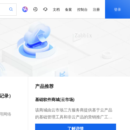
文档
备案
控制台
注册
登录
验
作计划
器
AI 活动
专业服务
服务伙伴合作计划
开发者社区
加入我们
产品动态
服务平台百炼
阿里云 OPC 创新助力计划
一站式生成采购清单，支持单品或批量购买
io：打造专属 AI 语音助手
S产品伙伴计划（繁花）
峰会
CS
造的大模型服务与应用开发平台
一句话生成原生可编辑精美 PPT 文稿
AI 生产力先锋
Al MaaS 服务伙伴赋能合作
域名
博文
Careers
至高可申请百万元
Qwen3.8-Max 模型上线
开启高性价比 AI 编程新体验
弹性可伸缩的云计算服务
Qwen-Audio-3.0-Realtime 端到端实时语音角色扮演
输入一句话想法, 轻松生成专业的 PPT
先锋实践拓展 AI 生产力的边界
Token 补贴，五大权
计划
海大会
伙伴信用分合作计划
商标
问答
社会招聘
益加速 OPC 成功
eek-V4-Pro
SS
一键部署幻兽帕鲁游戏服务器
飞天发布时刻
HOT
Open Search 向量检索版支
划
备案
电子书
校园招聘
pSeek-V4-Pro
视频创作，一键激活电商全链路生产力
稳定、安全、高性价比、高性能的云存储服务
一键购买专属联机服务器，轻松开启游戏
所见，即是所愿
持视频检索 Pipeline 功能
更多支持
划
公司注册
镜像站
视频生成
语音识别与合成
专属 QwenPaw
漫剧工坊：一站式动画创作平台
AI 实训营
HOT
应用身份服务 (IDaaS)
合作伙伴培训与认证
产品推荐
划
上云迁移
站生成，高效打造优质广告素材
全接入的云上超级电脑
从聊天伙伴进化为能主动干活的本地数字员工
快速生产连贯的高质量长漫剧
从基础到进阶，Agent 创客手把手教你
OpenClaw 管理能力上线
e-1.1-T2V
Qwen3-TTS-Flash
lScope
我要反馈
查询合作伙伴
踩坑记录）
畅细腻的高质量视频
离线语音合成大模型，多语言方言自适应，低延迟高稳定
n Alibaba Cloud ISV 合作
代维服务
建企业门户网站
10 分钟搭建微信、支付宝小程序
基础软件商城(云市场)
MaxCompute MaxFrame 提
创新加速
ope
登录合作伙伴管理后台
我要建议
站，无忧落地极速上线
以可视化方式快速构建移动和 PC 门户网站
国内短信简单易用，安全可靠，秒级触达，全球覆盖200+国家和地区。
高效部署网站，快速应用到小程序
供自动弹性内存功能
e-1.1-I2V
Cosyvoice-V3-Flash
该商城由云市场三方服务商提供基于云产品
安全
 专用网络
畅自然，细节丰富
高表现力语音合成大模型，语音克隆听感自然
我要投诉
PolarDB
的基础管理工具和非云产品的营销推广工
上云场景组合购
Milvus 弹性伸缩功能新增节
伴
漫剧创作，剧本、分镜、视频高效生成
100%兼容MySQL、PostgreSQL，兼容Oracle，支持集中和分布式
覆盖90%+业务场景，专享组合折扣价
点支持范围
具；为用户提供镜像及相关服务，通过预装
2V
VPN
Fun-ASR
了解详情