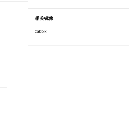
t.diy 一步搞定创意建站
构建大模型应用的安全防护体系
通过自然语言交互简化开发流程,全栈开发支持
通过阿里云安全产品对 AI 应用进行安全防护
相关镜像
zabbix