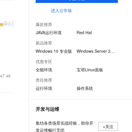
集成环境及软件，实现云服务器即开即于阿
文戏情感细腻自然，动作戏激烈拳拳到肉，实现更强表演能力
支持中英文自由切换，具备更强的噪声鲁棒性
ernetes 版 ACK
云聚AI 严选权益
AI 原生数据库服务发布
SSL 证书
里云的独立软件类，包括商业软件、系统软
进入云市场
，一键激活高效办公新体验
理容器应用的 K8s 服务
精选AI产品，从模型到应用全链提效
Agent 数据网关
件、营销软件等。
堡垒机
AI 用量加速计划
云原生数据库 PolarDB
爆款推荐
应用
防火墙
、识别商机，让客服更高效、服务更出色。
新老同享，达量后返
Agentic Database 发布
JAVA运行环境
Red Hat
千问办公
主机安全
NEW
新品推荐
的智能体编程平台
一站式AI生产力平台
Windows 10 专业版
Windows Server 2022
AI 应用及服务市场
伶鹊
优惠专区
企业级人与Agent协作平台，接入和调度多个数字员工
智能客服平台，对话机器人、对话分析、智能外呼
AI 应用
全能环境
宝塔Linux面板
大模型服务平台百炼 - 全妙
 47 48
大模型
类目推荐
应用创作平台
多模态内容创作工具，已接入 DeepSeek
运行环境
操作系统
自然语言处理
数据标注
开发与运维
机器学习
息提取
与 AI 智能体进行实时音视频通话
集结各类场景实战经验，助你开
从文本、图片、视频中提取结构化的属性信息
构建支持视频理解的 AI 音视频实时通话应用
+关注
发运维畅行无忧