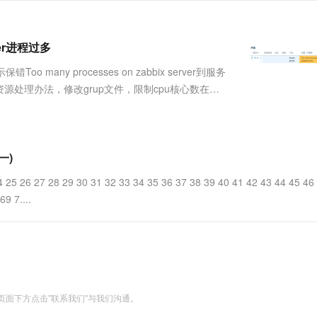
服务生态伙伴
视觉 Coding、空间感知、多模态思考等全面升级
1M上下文，专为长程任务能力而生
云工开物
企业应用
Works
Night Plan 支持 Qwen 3.8-Max
云原生大数据计算服务 MaxCompute
AI 办公
容器服务 Kub
NEW
Red Hat
30+ 款产品免费体验
Data Agent 驱动的一站式 Data+AI 开发治理平台
夜间 5 折，Qwen/Meoo/TokenPlan 客户专享
面向分析的企业级SaaS模式云数据仓库
AI智能应用
提供一站式管
科研合作
ERP
er进程过多
堂（旗舰版）
SUSE
智能客服
AI 应用构建
大模型原生
CRM
oo many processes on zabbix server到服务
防护产品
2个月
自动承接线索
建站小程序
资源处理办法，修改grup文件，限制cpu核心数在
Qoder
大模型服务平台百炼-应用模版
OA 办公系统
HOT
NEW
abbix ~]# vim ....
面向真实软件
个人版上线、团队版降价；千问3.8-Max首发发尝鲜
丰富多元化的应用模版和解决方案
力提升
财税管理
模板建站
万有无界
大模型服务平台百炼-智能体
400电话
定制建站
的模型效果
灵活可视化地构建企业级 Agent
一)
方案
广告营销
模板小程序
秒悟
人工智能平台 PAI
24 25 26 27 28 29 30 31 32 33 34 35 36 37 38 39 40 41 42 43 44 45 46
定制小程序
云端极速 AI 
新一代 AI 视频生成模型，深度适配广告营销等场景
AI Native 的算法工程平台，一站式完成建模、训练、推理服务部署
9 7....
APP 开发
建站系统
AI 应用
10分钟微调：让0.6B模型媲美235B模
多模态数据信
型
依托云原生高可用架构,实现Dify私有化部署
面下方点击"联系我们"与我们沟通。
用1%尺寸在特定领域达到大模型90%以上效果