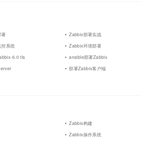
一个 AI 助手
超强辅助，Bol
即刻拥有 DeepSeek-R1 满血版
在企业官网、通讯软件中为客户提供 AI 客服
多种方案随心选，轻松解锁专属 DeepSeek
部署
Zabbix部署实战
署监控系统
Zabbix环境部署
bix-6.0 tls
ansible部署Zabbix
erver
部署Zabbix客户端
Zabbix构建
Zabbix操作系统