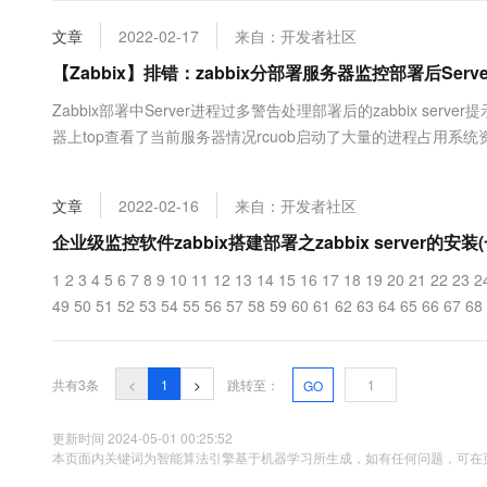
大数据开发治理平台 Data
AI 产品 免费试用
网络
安全
云开发大赛
Tableau 订阅
文章
2022-02-17
来自：开发者社区
1亿+ 大模型 tokens 和 
可观测
入门学习赛
中间件
【Zabbix】排错：zabbix分部署服务器监控部署后Serv
AI空中课堂在线直播课
云防火墙
140+云产品 免费试用
大模型服务
上云与迁云
Zabbix部署中Server进程过多警告处理部署后的zabbix server提示保错T
云原生的云上边界网络安全
产品新客免费试用，最长1
数据库
生态解决方案
器上top查看了当前服务器情况rcuob启动了大量的进程占用系统
千问AI平台-Token Plan
企业出海
大模型ACA认证体验
大数据计算
GRUB_CMDLINE_LINUX这一行末尾添加nr_cpus=2，保存重启[root@z
助力企业全员 AI 认知与能
行业生态解决方案
政企业务
媒体服务
文章
2022-02-16
来自：开发者社区
千问AI平台-模型体验
开发者生态解决方案
在线体验全尺寸、多种模态
企业级监控软件zabbix搭建部署之zabbix server的安装(
企业服务与云通信
AI 开发和 AI 应用解决
Happy 系列大模型
1 2 3 4 5 6 7 8 9 10 11 12 13 14 15 16 17 18 19 20 21 22 23 
域名与网站
49 50 51 52 53 54 55 56 57 58 59 60 61 62 63 64 65 66 67 68 6
终端用户计算
Serverless
大模型解决方案
共有3条
<
1
>
跳转至：
GO
开发工具
快速部署 Dify，高效搭建 
更新时间 2024-05-01 00:25:52
本页面内关键词为智能算法引擎基于机器学习所生成，如有任何问题，可在页
迁移与运维管理