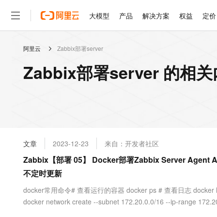
大模型
产品
解决方案
权益
定价
阿里云
Zabbix部署server
大模型
产品
解决方案
权益
定价
云市场
伙伴
服务
了解阿里云
精选产品
精选解决方案
普惠上云
产品定价
精选商城
成为销售伙伴
售前咨询
为什么选择阿里云
千问AI平台
Zabbix部署server 的相
了解云产品的定价详情
大模型服务平台百炼
千问办公，解锁你的工作
普惠上云 官方力荐
分销伙伴
在线服务
网站建设
什么是云计算
大
大模型服务与应用平台
企业级Agent产品，直接
云服务器38元/年起，超
咨询伙伴
多端小程序
技术领先
云上成本管理
售后服务
轻量应用服务器
Agency Agents：拥
官方推荐返现计划
大模型
精选产品
精选解决方案
Salesforce 国际版订阅
稳定可靠
管理和优化成本
推荐新用户得奖励，单订单
销售伙伴合作计划
自助服务
友盟天域
安全合规
人工智能与机器学习
AI
文本生成
云数据库 RDS
HappyHorse 打造一
云工开物
无影生态合作计划
在线服务
文章
2023-12-23
来自：开发者社区
观测云
分析师报告
高校专属算力普惠，学生认
计算
互联网应用开发
Qwen3.8-Max
HOT
Salesforce On Alibaba C
工单服务
Zabbix【部署 05】 Docker部署Zabbix Server Agen
智能体时代全能旗舰模型
Tuya 物联网平台阿里云
研究报告与白皮书
人工智能平台 PAI
快速拥有专属 OpenClaw
大模
Consulting Partner 合
大数据
容器
不定时更新
免费试用
短信专区
一站式AI开发、训练和推
蓝凌 OA
Qwen3.7-Plus
AI 大模型销售与服务生
现代化应用
存储
天池大赛
docker常用命令# 查看运行的容器 docker ps # 查看日志 docker logs 
能看、能想、能动手的多模
云解析DNS
解决方案免费试用 新老
电子合同
docker network create --subnet 172.20.0.0/16 --ip-range 172.2
最高领取价值200元试用
安全
网络与CDN
AI 算法大赛
Qwen3-VL-Plus
畅捷通