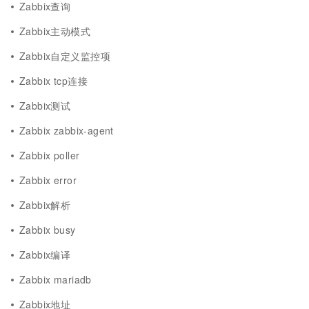
Zabbix查询
Zabbix主动模式
Zabbix自定义监控项
Zabbix tcp连接
Zabbix测试
Zabbix zabbix-agent
Zabbix poller
Zabbix error
Zabbix解析
Zabbix busy
Zabbix编译
Zabbix mariadb
Zabbix地址