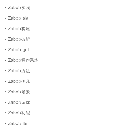
Zabbix实践
Zabbix sla
Zabbix构建
Zabbix破解
Zabbix get
Zabbix操作系统
Zabbix方法
Zabbix伊凡
Zabbix场景
Zabbix调优
Zabbix功能
Zabbix lts