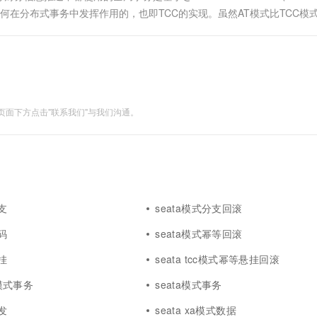
一个 AI 助手
超强辅助，Bol
注解中是如何在分布式事务中发挥作用的，也即TCC的实现。虽然AT模式比TCC模
即刻拥有 DeepSeek-R1 满血版
在企业官网、通讯软件中为客户提供 AI 客服
在第一阶段预先留下资源，从而来保证第二阶段的执....
多种方案随心选，轻松解锁专属 DeepSeek
面下方点击"联系我们"与我们沟通。
支
seata模式分支回滚
码
seata模式幂等回滚
挂
seata tcc模式幂等悬挂回滚
ga模式事务
seata模式事务
发
seata xa模式数据