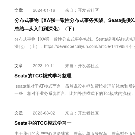
SE....
大数据开发治理平台 Data
AI 产品 免费试用
网络
安全
云开发大赛
Tableau 订阅
文章
2024-01-16
来自：开发者社区
1亿+ 大模型 tokens 和 
可观测
入门学习赛
中间件
分布式事物【XA强一致性分布式事务实战、Seata提供X
AI空中课堂在线直播课
云防火墙
140+云产品 免费试用
大模型服务
总结---从入门到深化）（下）
上云与迁云
云原生的云上边界网络安全
产品新客免费试用，最长1
数据库
生态解决方案
分布式事物【XA强一致性分布式事务实战、Seata提供XA模式实
千问AI平台-Token Plan
企业出海
大模型ACA认证体验
大数据计算
深化）（上）：https://developer.aliyun.com/article/1419984
助力企业全员 AI 认知与能
行业生态解决方案
API）和它的同胞Java事务服 务（JTS：Java Transaction Servic
政企业务
媒体服务
千问AI平台-模型体验
开发者生态解决方案
在线体验全尺寸、多种模态
文章
2023-10-11
来自：开发者社区
企业服务与云通信
AI 开发和 AI 应用解决
Seata的TCC模式学习整理
Happy 系列大模型
域名与网站
seata相对于AT模式而言，虽然说没有框架帮忙处理前镜像和
终端用户计算
一些，相对于业务系统而言。比如补偿模式下的Tcc模式的流程
较简单，相对于AT模式而言。首先初始化事务协调器TC。完成事
Serverless
大模型解决方案
业务，通过Aop....
文章
2023-08-02
来自：开发者社区
开发工具
快速部署 Dify，高效搭建 
Seata中的TCC模式学习一
迁移与运维管理
由于我们的客户中心发送线索、整车订单服务配车、整车财务服务财务信息