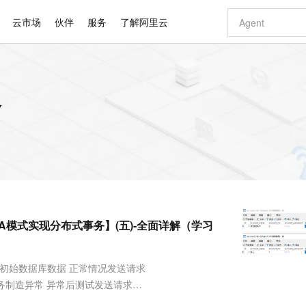
云市场
伙伴
服务
了解阿里云
AI 特惠
数据与 API
成为产品伙伴
企业增值服务
最佳实践
价格计算器
AI 场景体
基础软件
产品伙伴合
阿里云认证
市场活动
配置报价
大模型
容
自助选配和估算价格
步到位
智启 AI 普惠权益
产品生态集成认证中心
企业支持计划
云上春晚
域名与网站
Qwen Audio：打造专属 AI 语音助手
千问官方 MaaS 平台，为开发者和 Agent 而生，新用户赠送 1 亿 + tokens 额度
一句话生成原生
AI Coding
阿里云Maa
2026 阿里云
云服务器 E
为企业打
数据集
Windows
大模型认证
模型
NEW
NEW
格式还原
值低价云产品抢先购
至高享 1亿+免费 tokens，加速 Al 应用落地
提供智能易用的域名与建站服务
Qwen-Audio-3.0-Realtime 端到端实时语音角色扮演
输入一句话想法,
智能编程，一键
安全可靠、
产品生态伙伴
专家技术服务
云上奥运之旅
弹性计算合作
阿里云中企出
手机三要素
宝塔 Linux
全部认证
价格优势
开源旗舰模型
即刻拥有 DeepSeek-V4-Pro
阿里云 OPC 创新助力计划
千问大模型
一键部署幻兽
AI 电商营销
对象存储 O
大模型
产品生态伙伴工作台
企业增值服务台
云栖战略参考
云存储合作计
云栖大会
身份实名认证
CentOS
训练营
推动算力普惠，释放技术红利
最高返9万
真正可用的 1M 上下文,一次完成代码全链路开发
快速构建应用程序和网站，即刻迈出上云第一步
轻松解锁专属 DeepSeek-V4-Pro
至高百万元 Token 补贴，加速一人公司成长
多元化、高性能、安全可靠的大模型服务
一键购买专属
从图文生成到
云上的中国
数据库合作计
活动全景
短信
Docker
图片和
自进化智能体
5 分钟轻松部署专属 QwenPaw
Token Plan 模型订阅计划
数字证书管理服务（原SSL证书）
高效搭建 AI
AI 广告创作
无影云电脑
企业成长
NEW
HOT
信息公告
看见新力量
云网络合作计
OCR 文字识别
JAVA
越聪明
证享300元代金券
全托管，含MySQL、PostgreSQL、SQL Server、MariaDB多引擎
Qwen3.8-Max 首发尝鲜，限时加量 10 倍，夜间低至2折
实现全站HTTPS，呈现可信的WEB访问
从聊天伙伴进化为能主动干活的本地数字员工
图文、视频一
随时随地安
Kimi-K3
HappyHors
NEW
魔搭 Mode
loud
服务实践
官网公告
A模式实现分布式事务】(五)-全面详解（学习
Kimi 最新旗舰模型，长程编程与推理利器
让文字生成流
金融模力时刻
Salesforce O
版
发票查验
全能环境
Claude Code + GStack 打造工程团队
千问办公，限时限量积分加倍
Qoder
低代码高效构
AI 建站
短信服务
型
NEW
作计划
计划
创新中心
魔搭 ModelSc
健康状态
理服务
让AI从“聊天伙伴”进化为能干活的“数字员工”
安装技能 GStack，拥有专属 AI 工程团队
你的AI工作搭子，覆盖日常办公高频场景
面向真实软件的智能体编程平台
0 代码专业建
客户案例
天气预报查询
操作系统
Deepseek-v4-pro
HappyHors
态合作计划
示初始数据库数据 正常情况发送请求
态智能体模型
旗舰 MoE 大模型，百万上下文与顶尖推理能力
图生视频，流
同享
万小智 AI 建站低至 15元/月
Qoder CN
AI 短剧/漫剧
云原生数据库 
快递物流查询
WordPress
成为服务伙
高校合作
bank2微服务制造异常 异常后测试发送请求
点，立即开启云上创新
覆盖公网/内网、递归/权威、移动APP等全场景解析服务
送.CN域名，送备案服务码
基于千问大模型等，支持代码智能生成、研发智能问答
AI助力短剧
GLM-5.2
Wan2.7-T
供XA模式实现分布式事务_项目引入Seata 创建 UNDO_LOG 表
Ubuntu