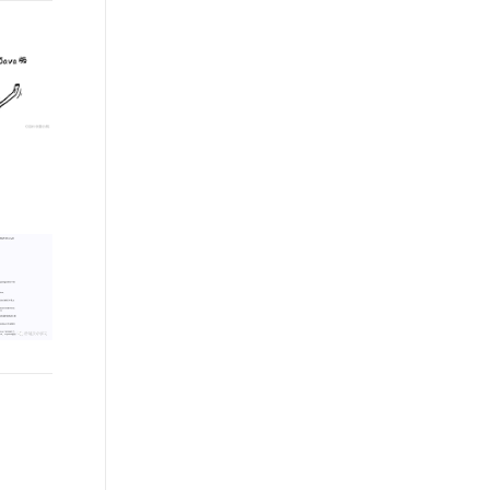
文戏情感细腻自然，动作戏激烈拳拳到肉，实现更强表演能力
支持中英文自由切换，具备更强的噪声鲁棒性
ernetes 版 ACK
云聚AI 严选权益
AI 原生数据库服务发布
SSL 证书
，一键激活高效办公新体验
理容器应用的 K8s 服务
精选AI产品，从模型到应用全链提效
Agent 数据网关
堡垒机
AI 用量加速计划
云原生数据库 PolarDB
应用
防火墙
、识别商机，让客服更高效、服务更出色。
新老同享，达量后返
Agentic Database 发布
千问办公
主机安全
NEW
的智能体编程平台
一站式AI生产力平台
AI 应用及服务市场
伶鹊
企业级人与Agent协作平台，接入和调度多个数字员工
智能客服平台，对话机器人、对话分析、智能外呼
AI 应用
大模型服务平台百炼 - 全妙
大模型
应用创作平台
多模态内容创作工具，已接入 DeepSeek
自然语言处理
数据标注
机器学习
息提取
与 AI 智能体进行实时音视频通话
从文本、图片、视频中提取结构化的属性信息
构建支持视频理解的 AI 音视频实时通话应用