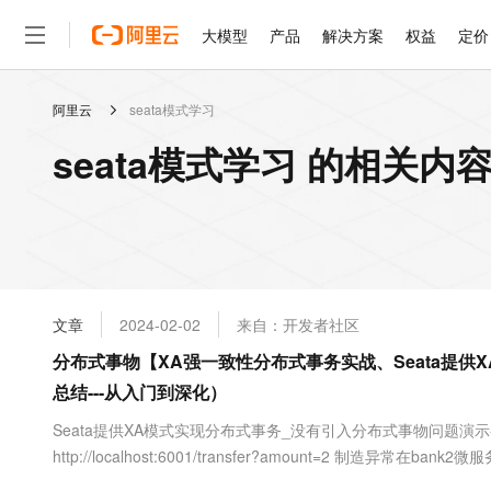
大模型
产品
解决方案
权益
定价
阿里云
seata模式学习
大模型
产品
解决方案
权益
定价
云市场
伙伴
服务
了解阿里云
精选产品
精选解决方案
普惠上云
产品定价
精选商城
成为销售伙伴
售前咨询
为什么选择阿里云
千问AI平台
seata模式学习 的相关内
了解云产品的定价详情
大模型服务平台百炼
睿译宝，AI翻译排版一
普惠上云 官方力荐
分销伙伴
在线服务
网站建设
什么是云计算
大
大模型服务与应用平台
上传文档即自动完成翻译和
云服务器38元/年起，超
咨询伙伴
多端小程序
技术领先
云上成本管理
售后服务
轻量应用服务器
GLM-5.2：长任务时代
官方推荐返现计划
大模型
精选产品
精选解决方案
Salesforce 国际版订阅
稳定可靠
管理和优化成本
推荐新用户得奖励，单订单
销售伙伴合作计划
自助服务
友盟天域
安全合规
人工智能与机器学习
AI
文本生成
云数据库 RDS
Hermes Agent，打造
云工开物
无影生态合作计划
在线服务
文章
2024-02-02
来自：开发者社区
观测云
分析师报告
自主进化，持久记忆，越用
高校专属算力普惠，学生认
计算
互联网应用开发
Qwen3.8-Max
HOT
Salesforce On Alibaba C
工单服务
分布式事物【XA强一致性分布式事务实战、Seata提供X
智能体时代全能旗舰模型
Tuya 物联网平台阿里云
研究报告与白皮书
人工智能平台 PAI
快速拥有专属 OpenClaw
大模
Consulting Partner 合
大数据
容器
总结---从入门到深化）
免费试用
短信专区
一站式AI开发、训练和推
蓝凌 OA
Qwen3.7-Plus
AI 大模型销售与服务生
现代化应用
存储
天池大赛
Seata提供XA模式实现分布式事务_没有引入分布式事物问题演
能看、能想、能动手的多模
云解析DNS
解决方案免费试用 新老
电子合同
http://localhost:6001/transfer?amount=2 制造异常在
最高领取价值200元试用
安全
网络与CDN
AI 算法大赛
Qwen3-VL-Plus
http://localhost:6001/transfer?amount=2 Seata提
畅捷通