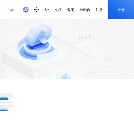
文档
备案
控制台
注册
登录
验
作计划
器
AI 活动
专业服务
服务伙伴合作计划
开发者社区
加入我们
产品动态
服务平台百炼
阿里云 OPC 创新助力计划
一站式生成采购清单，支持单品或批量购买
可编辑精美 PPT 文稿
S产品伙伴计划（繁花）
峰会
CS
造的大模型服务与应用开发平台
Agency Agents：拥有专属领域专家
AI 生产力先锋
Al MaaS 服务伙伴赋能合作
域名
博文
Careers
至高可申请百万元
Qwen3.8-Max 模型上线
 轻松生成专业的 PPT
开启高性价比 AI 编程新体验
弹性可伸缩的云计算服务
先锋实践拓展 AI 生产力的边界
多领域专家智能体,一键组建 AI 虚拟交付团队
Token 补贴，五大权
计划
海大会
伙伴信用分合作计划
商标
问答
社会招聘
益加速 OPC 成功
帕鲁游戏服务器
SS
HappyHorse 打造一站式影视创作平台
飞天发布时刻
HOT
Open Search 向量检索版支
划
备案
电子书
校园招聘
联机服务器，轻松开启游戏
视频创作，一键激活电商全链路生产力
稳定、安全、高性价比、高性能的云存储服务
所见，即是所愿
持视频检索 Pipeline 功能
可视化编排打通从文字构思到成片全链路闭环
更多支持
划
公司注册
镜像站
视频生成
语音识别与合成
 智能体与工作流应用
漫剧工坊：一站式动画创作平台
AI 实训营
应用身份服务 (IDaaS)
合作伙伴培训与认证
划
上云迁移
站生成，高效打造优质广告素材
全接入的云上超级电脑
通过阿里云百炼高效搭建AI应用,助力高效开发
快速生产连贯的高质量长漫剧
从基础到进阶，Agent 创客手把手教你
OpenClaw 管理能力上线
e-1.1-T2V
Qwen3-TTS-Flash
lScope
我要反馈
查询合作伙伴
畅细腻的高质量视频
离线语音合成大模型，多语言方言自适应，低延迟高稳定
n Alibaba Cloud ISV 合作
代维服务
建企业门户网站
10 分钟搭建微信、支付宝小程序
MaxCompute MaxFrame 提
创新加速
ope
登录合作伙伴管理后台
我要建议
站，无忧落地极速上线
以可视化方式快速构建移动和 PC 门户网站
国内短信简单易用，安全可靠，秒级触达，全球覆盖200+国家和地区。
高效部署网站，快速应用到小程序
供自动弹性内存功能
e-1.1-I2V
Cosyvoice-V3-Flash
安全
畅自然，细节丰富
高表现力语音合成大模型，语音克隆听感自然
我要投诉
PolarDB
上云场景组合购
Milvus 弹性伸缩功能新增节
伴
漫剧创作，剧本、分镜、视频高效生成
100%兼容MySQL、PostgreSQL，兼容Oracle，支持集中和分布式
覆盖90%+业务场景，专享组合折扣价
点支持范围
2V
VPN
Fun-ASR