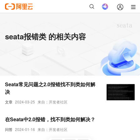
seata报错类 的相关内容
Seata常见问题之2.0报错找不到类如何解
决
文章
2024-03-25
来自：开发者社区
在Seata中2.0报错，找不到类如何解决？
问答
2024-01-16
来自：开发者社区