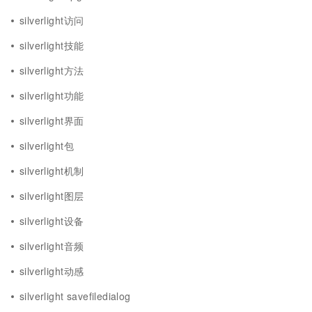
silverlight访问
silverlight技能
silverlight方法
silverlight功能
silverlight界面
silverlight包
silverlight机制
silverlight图层
silverlight设备
silverlight音频
silverlight动感
silverlight savefiledialog