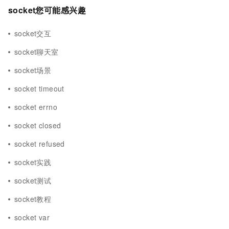
socket您可能感兴趣
socket交互
socket聊天室
socket场景
socket timeout
socket errno
socket closed
socket refused
socket实践
socket测试
socket教程
socket var