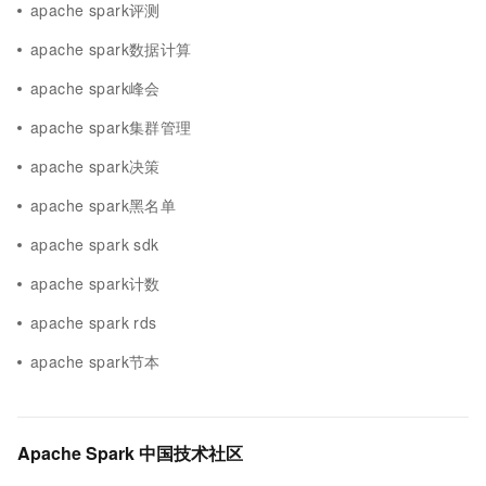
apache spark评测
apache spark数据计算
apache spark峰会
apache spark集群管理
apache spark决策
apache spark黑名单
apache spark sdk
apache spark计数
apache spark rds
apache spark节本
Apache Spark 中国技术社区