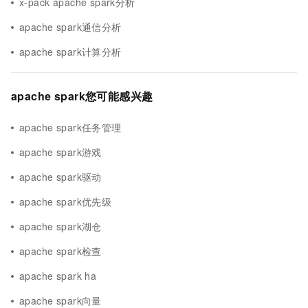
x-pack apache spark分析
apache spark通信分析
apache spark计算分析
apache spark您可能感兴趣
apache spark任务管理
apache spark游戏
apache spark驱动
apache spark优先级
apache spark湖仓
apache spark检查
apache spark ha
apache spark向量