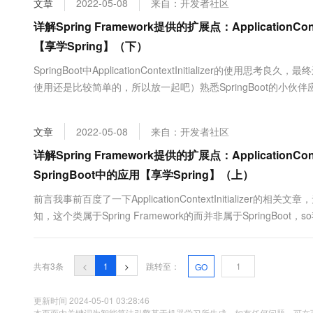
文章
2022-05-08
来自：开发者社区
大数据开发治理平台 Data
AI 产品 免费试用
网络
安全
云开发大赛
Tableau 订阅
详解Spring Framework提供的扩展点：ApplicationC
1亿+ 大模型 tokens 和 
可观测
入门学习赛
中间件
【享学Spring】（下）
AI空中课堂在线直播课
云防火墙
140+云产品 免费试用
大模型服务
上云与迁云
SpringBoot中ApplicationContextInitializer
云原生的云上边界网络安全
产品新客免费试用，最长1
数据库
生态解决方案
使用还是比较简单的，所以放一起吧）熟悉SpringBoot的小伙
千问AI平台-Token Plan
企业出海
大模型ACA认证体验
大数据计算
SPI、事件/监听、启动器等等。ApplicationContextInit....
助力企业全员 AI 认知与能
行业生态解决方案
政企业务
媒体服务
文章
2022-05-08
来自：开发者社区
千问AI平台-模型体验
开发者生态解决方案
在线体验全尺寸、多种模态
详解Spring Framework提供的扩展点：ApplicationC
企业服务与云通信
AI 开发和 AI 应用解决
SpringBoot中的应用【享学Spring】（上）
Happy 系列大模型
域名与网站
前言我事前百度了一下ApplicationContextInitializer的
终端用户计算
知，这个类属于Spring Framework的而并非属于SpringBoo
的。毕竟想要理解好SpringBoot，先了解Spring Framework才
Serverless
大模型解决方案
共有3条
<
1
>
跳转至：
GO
开发工具
快速部署 Dify，高效搭建 
迁移与运维管理
更新时间 2024-05-01 03:28:46
本页面内关键词为智能算法引擎基于机器学习所生成，如有任何问题，可在页