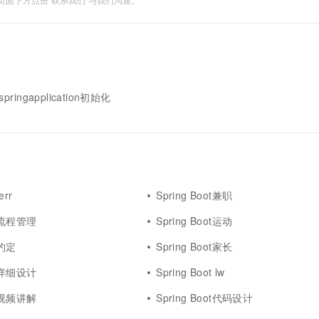
一个 AI 助手
超强辅助，Bol
即刻拥有 DeepSeek-R1 满血版
在企业官网、通讯软件中为客户提供 AI 客服
多种方案随心选，轻松解锁专属 DeepSeek
 springapplication初始化
err
Spring Boot兼职
ot流程管理
Spring Boot运动
t约定
Spring Boot家长
ot详细设计
Spring Boot lw
ot视频讲解
Spring Boot代码设计