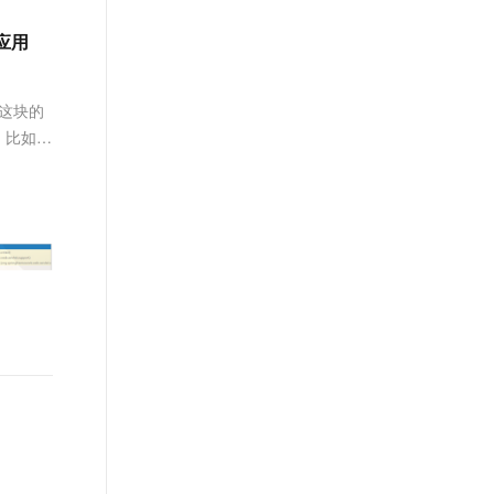
文戏情感细腻自然，动作戏激烈拳拳到肉，实现更强表演能力
支持中英文自由切换，具备更强的噪声鲁棒性
ernetes 版 ACK
云聚AI 严选权益
AI 原生数据库服务发布
SSL 证书
的应用
，一键激活高效办公新体验
理容器应用的 K8s 服务
精选AI产品，从模型到应用全链提效
Agent 数据网关
堡垒机
AI 用量加速计划
云原生数据库 PolarDB
应用
防火墙
毕竟这块的
、识别商机，让客服更高效、服务更出色。
新老同享，达量后返
Agentic Database 发布
：比如
千问办公
主机安全
NEW
的智能体编程平台
一站式AI生产力平台
AI 应用及服务市场
伶鹊
企业级人与Agent协作平台，接入和调度多个数字员工
智能客服平台，对话机器人、对话分析、智能外呼
AI 应用
大模型服务平台百炼 - 全妙
大模型
应用创作平台
多模态内容创作工具，已接入 DeepSeek
自然语言处理
数据标注
机器学习
息提取
与 AI 智能体进行实时音视频通话
从文本、图片、视频中提取结构化的属性信息
构建支持视频理解的 AI 音视频实时通话应用