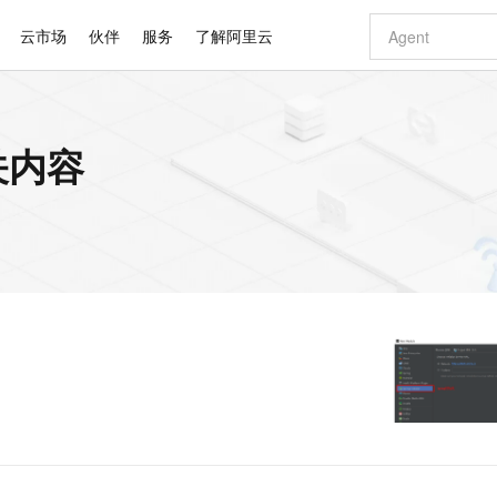
云市场
伙伴
服务
了解阿里云
AI 特惠
数据与 API
成为产品伙伴
企业增值服务
最佳实践
价格计算器
AI 场景体
基础软件
产品伙伴合
阿里云认证
市场活动
配置报价
大模型
相关内容
自助选配和估算价格
新方式
睿译宝，AI翻译排版一步到位
智启 AI 普惠权益
产品生态集成认证中心
企业支持计划
云上春晚
域名与网站
千问官方 MaaS 平台，为开发者和 Agent 而生，新用户赠送 1 亿 + tokens 额度
Qwen Aud
AI Coding
阿里云Maa
2026 阿里云
云服务器 E
为企业打
数据集
Windows
大模型认证
模型
NEW
NEW
交付可用成果
值低价云产品抢先购
上传文档即自动完成翻译和格式还原
至高享 1亿+免费 tokens，加速 Al 应用落地
提供智能易用的域名与建站服务
智能编程，一键
安全可靠、
产品生态伙伴
专家技术服务
云上奥运之旅
弹性计算合作
阿里云中企出
手机三要素
宝塔 Linux
全部认证
价格优势
有专属领域专家
GLM-5.2：长任务时代开源旗舰模型
阿里云 OPC 创新助力计划
千问大模型
即刻拥有 DeepS
AI 电商营销
对象存储 O
大模型
产品生态伙伴工作台
企业增值服务台
云栖战略参考
云存储合作计
云栖大会
身份实名认证
CentOS
训练营
推动算力普惠，释放技术红利
最高返9万
多领域专家智能体,一键组建 AI 虚拟交付团队
快速构建应用程序和网站，即刻迈出上云第一步
至高百万元 Token 补贴，加速一人公司成长
多元化、高性能、安全可靠的大模型服务
真正可用的 1M 上下文,一次完成代码全链路开发
轻松解锁专属 Dee
从图文生成到
云上的中国
数据库合作计
活动全景
短信
Docker
图片和
站式影视创作平台
Hermes Agent，打造自进化智能体
Token Plan 模型订阅计划
数字证书管理服务（原SSL证书）
5 分钟轻松部署
AI 广告创作
无影云电脑
企业成长
NEW
信息公告
看见新力量
云网络合作计
OCR 文字识别
JAVA
证享300元代金券
可视化编排打通从文字构思到成片全链路闭环
全托管，含MySQL、PostgreSQL、SQL Server、MariaDB多引擎
自主进化，持久记忆，越用越聪明
Qwen3.8-Max 首发尝鲜，限时加量 10 倍，夜间低至2折
实现全站HTTPS，呈现可信的WEB访问
图文、视频一
随时随地安
Kimi-K3
HappyHors
NEW
魔搭 Mode
loud
服务实践
官网公告
Kimi 最新旗舰模型，长程编程与推理利器
让文字生成流
金融模力时刻
Salesforce O
版
发票查验
全能环境
Claude Code + GStack 打造工程团队
千问办公，限时限量积分加倍
Qoder
低代码高效构
AI 建站
短信服务
型
NEW
作计划
计划
创新中心
魔搭 ModelSc
健康状态
理服务
让AI从“聊天伙伴”进化为能干活的“数字员工”
安装技能 GStack，拥有专属 AI 工程团队
你的AI工作搭子，覆盖日常办公高频场景
面向真实软件的智能体编程平台
0 代码专业建
客户案例
天气预报查询
操作系统
Deepseek-v4-pro
HappyHors
态合作计划
态智能体模型
旗舰 MoE 大模型，百万上下文与顶尖推理能力
图生视频，流
同享
万小智 AI 建站低至 15元/月
Qoder CN
AI 短剧/漫剧
云原生数据库 
快递物流查询
WordPress
成为服务伙
高校合作
点，立即开启云上创新
覆盖公网/内网、递归/权威、移动APP等全场景解析服务
送.CN域名，送备案服务码
基于千问大模型等，支持代码智能生成、研发智能问答
AI助力短剧
GLM-5.2
Wan2.7-T
Ubuntu