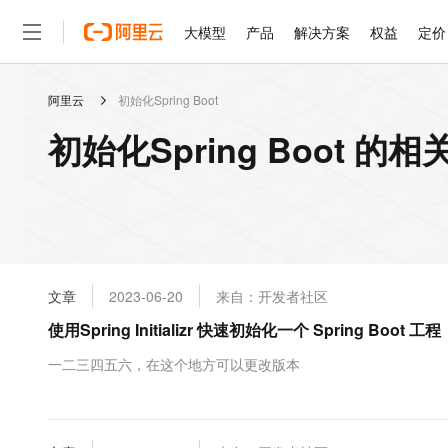
大模型
产品
解决方案
权益
定价
阿里云
初始化Spring Boot
大模型
产品
解决方案
权益
定价
云市场
伙伴
服务
了解阿里云
精选产品
精选解决方案
普惠上云
产品定价
精选商城
成为销售伙伴
售前咨询
为什么选择阿里云
千问AI平台
初始化Spring Boot 的
了解云产品的定价详情
大模型服务平台百炼
千问办公，解锁你的工作
普惠上云 官方力荐
分销伙伴
在线服务
网站建设
什么是云计算
大
大模型服务与应用平台
企业级Agent产品，直接
云服务器38元/年起，超
咨询伙伴
多端小程序
技术领先
云上成本管理
售后服务
轻量应用服务器
Agency Agents：拥
官方推荐返现计划
大模型
精选产品
精选解决方案
Salesforce 国际版订阅
稳定可靠
管理和优化成本
推荐新用户得奖励，单订单
销售伙伴合作计划
自助服务
友盟天域
安全合规
人工智能与机器学习
AI
文本生成
云数据库 RDS
HappyHorse 打造一
云工开物
无影生态合作计划
在线服务
文章
2023-06-20
来自：开发者社区
观测云
分析师报告
高校专属算力普惠，学生认
计算
互联网应用开发
Qwen3.8-Max
HOT
Salesforce On Alibaba C
工单服务
使用Spring Initializr 快速初始化一个 Spring Boot 工程
智能体时代全能旗舰模型
Tuya 物联网平台阿里云
研究报告与白皮书
人工智能平台 PAI
快速拥有专属 OpenClaw
大模
Consulting Partner 合
大数据
容器
免费试用
短信专区
一站式AI开发、训练和推
一二三四五六，在这个地方可以更改版本
蓝凌 OA
Qwen3.7-Plus
AI 大模型销售与服务生
现代化应用
存储
天池大赛
能看、能想、能动手的多模
云解析DNS
解决方案免费试用 新老
电子合同
最高领取价值200元试用
安全
网络与CDN
AI 算法大赛
Qwen3-VL-Plus
畅捷通