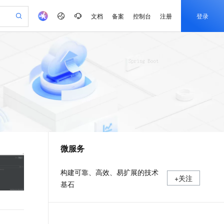
文档
备案
控制台
注册
登录
验
作计划
器
AI 活动
专业服务
服务伙伴合作计划
开发者社区
加入我们
产品动态
服务平台百炼
阿里云 OPC 创新助力计划
一站式生成采购清单，支持单品或批量购买
io：打造专属 AI 语音助手
S产品伙伴计划（繁花）
峰会
CS
造的大模型服务与应用开发平台
一句话生成原生可编辑精美 PPT 文稿
AI 生产力先锋
Al MaaS 服务伙伴赋能合作
域名
博文
Careers
至高可申请百万元
Qwen3.8-Max 模型上线
开启高性价比 AI 编程新体验
弹性可伸缩的云计算服务
Qwen-Audio-3.0-Realtime 端到端实时语音角色扮演
输入一句话想法, 轻松生成专业的 PPT
先锋实践拓展 AI 生产力的边界
Token 补贴，五大权
计划
海大会
伙伴信用分合作计划
商标
问答
社会招聘
益加速 OPC 成功
eek-V4-Pro
SS
一键部署幻兽帕鲁游戏服务器
飞天发布时刻
HOT
Open Search 向量检索版支
划
备案
电子书
校园招聘
pSeek-V4-Pro
视频创作，一键激活电商全链路生产力
稳定、安全、高性价比、高性能的云存储服务
一键购买专属联机服务器，轻松开启游戏
所见，即是所愿
持视频检索 Pipeline 功能
更多支持
划
公司注册
镜像站
视频生成
语音识别与合成
专属 QwenPaw
漫剧工坊：一站式动画创作平台
AI 实训营
HOT
应用身份服务 (IDaaS)
合作伙伴培训与认证
微服务
划
上云迁移
站生成，高效打造优质广告素材
全接入的云上超级电脑
从聊天伙伴进化为能主动干活的本地数字员工
快速生产连贯的高质量长漫剧
从基础到进阶，Agent 创客手把手教你
OpenClaw 管理能力上线
e-1.1-T2V
Qwen3-TTS-Flash
lScope
我要反馈
查询合作伙伴
畅细腻的高质量视频
离线语音合成大模型，多语言方言自适应，低延迟高稳定
n Alibaba Cloud ISV 合作
代维服务
建企业门户网站
10 分钟搭建微信、支付宝小程序
MaxCompute MaxFrame 提
构建可靠、高效、易扩展的技术
+关注
创新加速
ope
登录合作伙伴管理后台
我要建议
站，无忧落地极速上线
以可视化方式快速构建移动和 PC 门户网站
国内短信简单易用，安全可靠，秒级触达，全球覆盖200+国家和地区。
高效部署网站，快速应用到小程序
供自动弹性内存功能
基石
e-1.1-I2V
Cosyvoice-V3-Flash
安全
畅自然，细节丰富
高表现力语音合成大模型，语音克隆听感自然
我要投诉
PolarDB
上云场景组合购
Milvus 弹性伸缩功能新增节
伴
漫剧创作，剧本、分镜、视频高效生成
100%兼容MySQL、PostgreSQL，兼容Oracle，支持集中和分布式
覆盖90%+业务场景，专享组合折扣价
点支持范围
2V
VPN
Fun-ASR