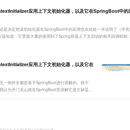
服务生态伙伴
视觉 Coding、空间感知、多模态思考等全面升级
1M上下文，专为长程任务能力而生
云工开物
企业应用
Works
Night Plan 支持 Qwen 3.8-Max
云原生大数据计算服务 MaxCompute
AI 办公
容器服务 Kub
NEW
Red Hat
ontextInitializer应用上下文初始化器，以及它在SpringBoot中
30+ 款产品免费体验
Data Agent 驱动的一站式 Data+AI 开发治理平台
夜间 5 折，Qwen/Meoo/TokenPlan 客户专享
面向分析的企业级SaaS模式云数据仓库
AI智能应用
提供一站式管
科研合作
ERP
堂（旗舰版）
SUSE
智能客服
AI 应用构建
大模型原生
CRM
的使用思考良久，最终还是决定把该初始化器在SpringBoot中的应用也在此处一并说明了（
防护产品
2个月
自动承接线索
建站小程序
伴应该知道：它里面大量的使用到了Spring容器上下文启动的相关回调机制
Qoder
大模型服务平台百炼-应用模版
OA 办公系统
HOT
NEW
面向真实软件
个人版上线、团队版降价；千问3.8-Max首发发尝鲜
丰富多元化的应用模版和解决方案
力提升
财税管理
模板建站
万有无界
大模型服务平台百炼-智能体
400电话
定制建站
的模型效果
灵活可视化地构建企业级 Agent
ontextInitializer应用上下文初始化器，以及它在
方案
广告营销
模板小程序
秒悟
人工智能平台 PAI
定制小程序
云端极速 AI 
新一代 AI 视频生成模型，深度适配广告营销等场景
AI Native 的算法工程平台，一站式完成建模、训练、推理服务部署
相关文章，无一例外全都是基于SpringBoot进行讲解的。殊不
t，so我认为开门见山就在SpringBoot里讲解它是欠缺妥当
APP 开发
是第一要素所以本文叙述的Appli....
建站系统
AI 应用
10分钟微调：让0.6B模型媲美235B模
多模态数据信
型
依托云原生高可用架构,实现Dify私有化部署
用1%尺寸在特定领域达到大模型90%以上效果
面下方点击"联系我们"与我们沟通。