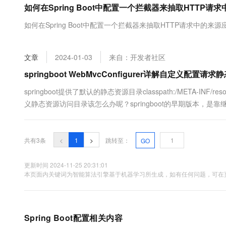
如何在Spring Boot中配置一个拦截器来抽取HTTP
大数据开发治理平台 Data
AI 产品 免费试用
网络
安全
云开发大赛
Tableau 订阅
1亿+ 大模型 tokens 和 
如何在Spring Boot中配置一个拦截器来抽取HTTP请求中的来
可观测
入门学习赛
中间件
AI空中课堂在线直播课
云防火墙
140+云产品 免费试用
大模型服务
上云与迁云
云原生的云上边界网络安全
产品新客免费试用，最长1
数据库
文章
2024-01-03
来自：开发者社区
生态解决方案
千问AI平台-Token Plan
企业出海
大模型ACA认证体验
springboot WebMvcConfigurer详解自定义配置请求
大数据计算
助力企业全员 AI 认知与能
行业生态解决方案
政企业务
springboot提供了默认的静态资源目录classpath:/META-INF/resources
媒体服务
千问AI平台-模型体验
开发者生态解决方案
义静态资源访问目录该怎么办呢？springboot的早期版本，是靠继承WebMvc
在线体验全尺寸、多种模态
企业服务与云通信
AI 开发和 AI 应用解决
Happy 系列大模型
域名与网站
共有3条
<
1
>
跳转至：
GO
终端用户计算
更新时间 2024-11-25 20:31:01
本页面内关键词为智能算法引擎基于机器学习所生成，如有任何问题，可在页
Serverless
大模型解决方案
开发工具
快速部署 Dify，高效搭建 
迁移与运维管理
Spring Boot配置相关内容