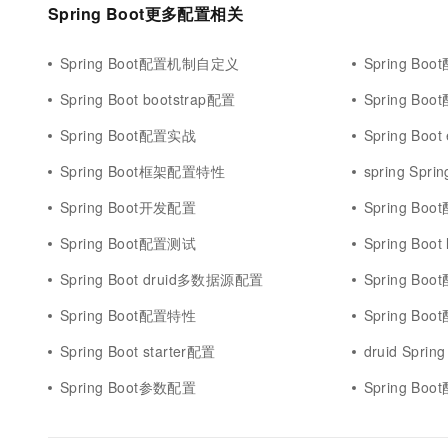
Spring Boot更多配置相关
Spring Boot配置机制自定义
Spring Bo
Spring Boot bootstrap配置
Spring B
Spring Boot配置实战
Spring Boo
Spring Boot框架配置特性
spring Spri
Spring Boot开发配置
Spring Bo
Spring Boot配置测试
Spring Boo
Spring Boot druid多数据源配置
Spring Bo
Spring Boot配置特性
Spring Bo
Spring Boot starter配置
druid Sprin
Spring Boot参数配置
Spring Boo