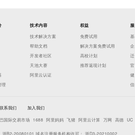
价
技术内容
权益
服
技术解决方案
免费试用
基
帮助文档
解决方案免费试用
企
开发者社区
高校计划
迁
天池大赛
推荐返现计划
官
器
阿里云认证
健
管理
信
联系我们
加入我们
巴国际交易市场
1688
阿里妈妈
飞猪
阿里云计算
万网
高德
UC
：
浙B2-20080101
域名注册服务机构许可：
浙D3-20210002