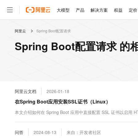
大模型
产品
解决方案
权益
定价
阿里云
Spring Boot配置请求
大模型
产品
解决方案
权益
定价
云市场
伙伴
服务
了解阿里云
精选产品
精选解决方案
普惠上云
产品定价
精选商城
成为销售伙伴
售前咨询
为什么选择阿里云
千问AI平台
Spring Boot配置请求 
了解云产品的定价详情
大模型服务平台百炼
千问办公，解锁你的工作
普惠上云 官方力荐
分销伙伴
在线服务
网站建设
什么是云计算
大
大模型服务与应用平台
企业级Agent产品，直接
云服务器38元/年起，超
咨询伙伴
多端小程序
技术领先
云上成本管理
售后服务
轻量应用服务器
Agency Agents：拥
官方推荐返现计划
大模型
精选产品
精选解决方案
Salesforce 国际版订阅
稳定可靠
管理和优化成本
推荐新用户得奖励，单订单
销售伙伴合作计划
自助服务
友盟天域
安全合规
人工智能与机器学习
AI
文本生成
云数据库 RDS
HappyHorse 打造一
云工开物
无影生态合作计划
在线服务
阿里云文档
2026-01-18
观测云
分析师报告
高校专属算力普惠，学生认
计算
互联网应用开发
Qwen3.8-Max
HOT
Salesforce On Alibaba C
工单服务
在Spring Boot应用安装SSL证书（Linux）
智能体时代全能旗舰模型
Tuya 物联网平台阿里云
研究报告与白皮书
人工智能平台 PAI
快速拥有专属 OpenClaw
大模
Consulting Partner 合
大数据
容器
免费试用
短信专区
一站式AI开发、训练和推
本文介绍如何在 Spring Boot 应用中直接配置 SSL 证书以启用 H
蓝凌 OA
Qwen3.7-Plus
AI 大模型销售与服务生
现代化应用
存储
天池大赛
能看、能想、能动手的多模
云解析DNS
解决方案免费试用 新老
电子合同
最高领取价值200元试用
安全
问答
网络与CDN
2024-08-13
来自：开发者社区
AI 算法大赛
Qwen3-VL-Plus
畅捷通