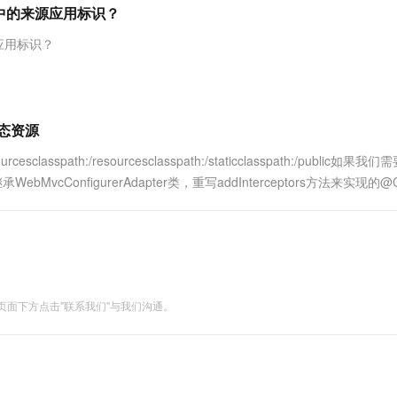
服务生态伙伴
视觉 Coding、空间感知、多模态思考等全面升级
1M上下文，专为长程任务能力而生
云工开物
请求中的来源应用标识？
企业应用
Works
Night Plan 支持 Qwen 3.8-Max
云原生大数据计算服务 MaxCompute
AI 办公
容器服务 Kub
NEW
Red Hat
30+ 款产品免费体验
Data Agent 驱动的一站式 Data+AI 开发治理平台
夜间 5 折，Qwen/Meoo/TokenPlan 客户专享
面向分析的企业级SaaS模式云数据仓库
AI智能应用
提供一站式管
科研合作
源应用标识？
ERP
堂（旗舰版）
SUSE
智能客服
AI 应用构建
大模型原生
CRM
防护产品
2个月
自动承接线索
建站小程序
Qoder
大模型服务平台百炼-应用模版
OA 办公系统
HOT
NEW
静态资源
面向真实软件
个人版上线、团队版降价；千问3.8-Max首发发尝鲜
丰富多元化的应用模版和解决方案
力提升
财税管理
模板建站
classpath:/resourcesclasspath:/staticclasspath:/public如果我
万有无界
大模型服务平台百炼-智能体
400电话
定制建站
ConfigurerAdapter类，重写addInterceptors方法来实现的@Co.
的模型效果
灵活可视化地构建企业级 Agent
方案
广告营销
模板小程序
秒悟
人工智能平台 PAI
定制小程序
云端极速 AI 
新一代 AI 视频生成模型，深度适配广告营销等场景
AI Native 的算法工程平台，一站式完成建模、训练、推理服务部署
APP 开发
面下方点击"联系我们"与我们沟通。
建站系统
AI 应用
10分钟微调：让0.6B模型媲美235B模
多模态数据信
型
依托云原生高可用架构,实现Dify私有化部署
用1%尺寸在特定领域达到大模型90%以上效果