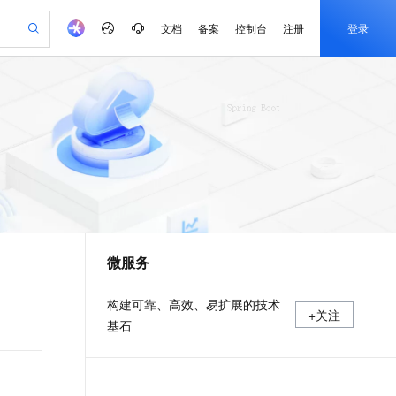
文档
备案
控制台
注册
登录
验
作计划
器
AI 活动
专业服务
服务伙伴合作计划
开发者社区
加入我们
产品动态
服务平台百炼
阿里云 OPC 创新助力计划
一站式生成采购清单，支持单品或批量购买
io：打造专属 AI 语音助手
S产品伙伴计划（繁花）
峰会
CS
造的大模型服务与应用开发平台
一句话生成原生可编辑精美 PPT 文稿
AI 生产力先锋
Al MaaS 服务伙伴赋能合作
域名
博文
Careers
至高可申请百万元
Qwen3.8-Max 模型上线
开启高性价比 AI 编程新体验
弹性可伸缩的云计算服务
Qwen-Audio-3.0-Realtime 端到端实时语音角色扮演
输入一句话想法, 轻松生成专业的 PPT
先锋实践拓展 AI 生产力的边界
Token 补贴，五大权
计划
海大会
伙伴信用分合作计划
商标
问答
社会招聘
益加速 OPC 成功
eek-V4-Pro
SS
一键部署幻兽帕鲁游戏服务器
飞天发布时刻
HOT
Open Search 向量检索版支
划
备案
电子书
校园招聘
pSeek-V4-Pro
视频创作，一键激活电商全链路生产力
稳定、安全、高性价比、高性能的云存储服务
一键购买专属联机服务器，轻松开启游戏
所见，即是所愿
持视频检索 Pipeline 功能
更多支持
划
公司注册
镜像站
视频生成
语音识别与合成
专属 QwenPaw
漫剧工坊：一站式动画创作平台
AI 实训营
HOT
应用身份服务 (IDaaS)
合作伙伴培训与认证
微服务
划
上云迁移
站生成，高效打造优质广告素材
全接入的云上超级电脑
从聊天伙伴进化为能主动干活的本地数字员工
快速生产连贯的高质量长漫剧
从基础到进阶，Agent 创客手把手教你
OpenClaw 管理能力上线
e-1.1-T2V
Qwen3-TTS-Flash
lScope
我要反馈
查询合作伙伴
畅细腻的高质量视频
离线语音合成大模型，多语言方言自适应，低延迟高稳定
n Alibaba Cloud ISV 合作
代维服务
建企业门户网站
10 分钟搭建微信、支付宝小程序
MaxCompute MaxFrame 提
构建可靠、高效、易扩展的技术
+关注
创新加速
ope
登录合作伙伴管理后台
我要建议
站，无忧落地极速上线
以可视化方式快速构建移动和 PC 门户网站
国内短信简单易用，安全可靠，秒级触达，全球覆盖200+国家和地区。
高效部署网站，快速应用到小程序
供自动弹性内存功能
基石
e-1.1-I2V
Cosyvoice-V3-Flash
安全
畅自然，细节丰富
高表现力语音合成大模型，语音克隆听感自然
我要投诉
PolarDB
上云场景组合购
Milvus 弹性伸缩功能新增节
伴
漫剧创作，剧本、分镜、视频高效生成
100%兼容MySQL、PostgreSQL，兼容Oracle，支持集中和分布式
覆盖90%+业务场景，专享组合折扣价
点支持范围
2V
VPN
Fun-ASR