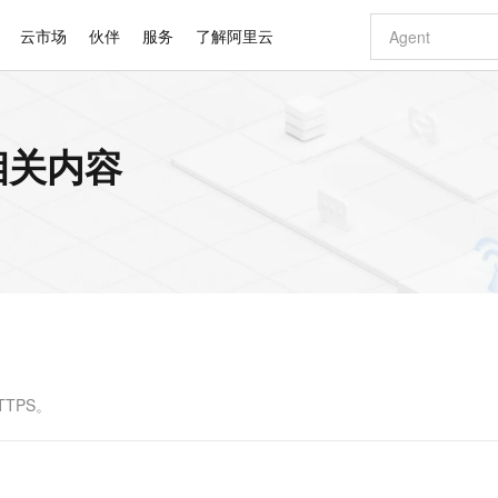
云市场
伙伴
服务
了解阿里云
AI 特惠
数据与 API
成为产品伙伴
企业增值服务
最佳实践
价格计算器
AI 场景体
基础软件
产品伙伴合
阿里云认证
市场活动
配置报价
大模型
的相关内容
自助选配和估算价格
新方式
睿译宝，AI翻译排版一步到位
智启 AI 普惠权益
产品生态集成认证中心
企业支持计划
云上春晚
域名与网站
千问官方 MaaS 平台，为开发者和 Agent 而生，新用户赠送 1 亿 + tokens 额度
Qwen Aud
AI Coding
阿里云Maa
2026 阿里云
云服务器 E
为企业打
数据集
Windows
大模型认证
模型
NEW
NEW
交付可用成果
值低价云产品抢先购
上传文档即自动完成翻译和格式还原
至高享 1亿+免费 tokens，加速 Al 应用落地
提供智能易用的域名与建站服务
智能编程，一键
安全可靠、
产品生态伙伴
专家技术服务
云上奥运之旅
弹性计算合作
阿里云中企出
手机三要素
宝塔 Linux
全部认证
价格优势
有专属领域专家
GLM-5.2：长任务时代开源旗舰模型
阿里云 OPC 创新助力计划
千问大模型
即刻拥有 DeepS
AI 电商营销
对象存储 O
大模型
产品生态伙伴工作台
企业增值服务台
云栖战略参考
云存储合作计
云栖大会
身份实名认证
CentOS
训练营
推动算力普惠，释放技术红利
最高返9万
多领域专家智能体,一键组建 AI 虚拟交付团队
快速构建应用程序和网站，即刻迈出上云第一步
至高百万元 Token 补贴，加速一人公司成长
多元化、高性能、安全可靠的大模型服务
真正可用的 1M 上下文,一次完成代码全链路开发
轻松解锁专属 Dee
从图文生成到
云上的中国
数据库合作计
活动全景
短信
Docker
图片和
站式影视创作平台
Hermes Agent，打造自进化智能体
Token Plan 模型订阅计划
数字证书管理服务（原SSL证书）
5 分钟轻松部署
AI 广告创作
无影云电脑
企业成长
NEW
信息公告
看见新力量
云网络合作计
OCR 文字识别
JAVA
证享300元代金券
可视化编排打通从文字构思到成片全链路闭环
全托管，含MySQL、PostgreSQL、SQL Server、MariaDB多引擎
自主进化，持久记忆，越用越聪明
Qwen3.8-Max 首发尝鲜，限时加量 10 倍，夜间低至2折
实现全站HTTPS，呈现可信的WEB访问
图文、视频一
随时随地安
Kimi-K3
HappyHors
NEW
魔搭 Mode
loud
服务实践
官网公告
Kimi 最新旗舰模型，长程编程与推理利器
让文字生成流
金融模力时刻
Salesforce O
版
发票查验
全能环境
Claude Code + GStack 打造工程团队
千问办公，限时限量积分加倍
Qoder
低代码高效构
AI 建站
短信服务
型
NEW
作计划
计划
创新中心
魔搭 ModelSc
健康状态
理服务
让AI从“聊天伙伴”进化为能干活的“数字员工”
安装技能 GStack，拥有专属 AI 工程团队
你的AI工作搭子，覆盖日常办公高频场景
面向真实软件的智能体编程平台
0 代码专业建
TTPS。
客户案例
天气预报查询
操作系统
Deepseek-v4-pro
HappyHors
态合作计划
态智能体模型
旗舰 MoE 大模型，百万上下文与顶尖推理能力
图生视频，流
同享
万小智 AI 建站低至 15元/月
Qoder CN
AI 短剧/漫剧
云原生数据库 
快递物流查询
WordPress
成为服务伙
高校合作
点，立即开启云上创新
覆盖公网/内网、递归/权威、移动APP等全场景解析服务
送.CN域名，送备案服务码
基于千问大模型等，支持代码智能生成、研发智能问答
AI助力短剧
GLM-5.2
Wan2.7-T
Ubuntu