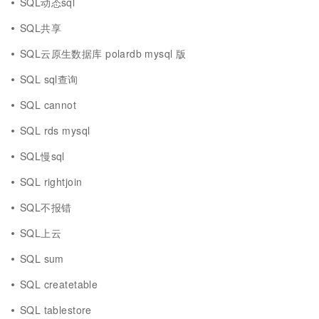
SQL动态sql
SQL共享
SQL云原生数据库 polardb mysql 版
SQL sql查询
SQL cannot
SQL rds mysql
SQL慢sql
SQL rightjoin
SQL不报错
SQL上云
SQL sum
SQL createtable
SQL tablestore