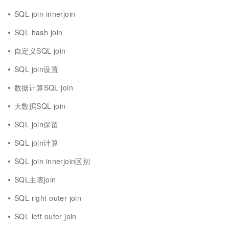
SQL join innerjoin
SQL hash join
自定义SQL join
SQL join设置
数据计算SQL join
大数据SQL join
SQL join保留
SQL join计算
SQL join innerjoin区别
SQL主表join
SQL right outer join
SQL left outer join