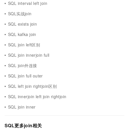
SQL interval left join
SQL实战join
SQL exists join
SQL kafka join
SQL join left区别
SQL join innerjoin full
SQL join外连接
SQL join full outer
SQL left join rightjoin区别
SQL innerjoin left join rightjoin
SQL join inner
SQL更多join相关