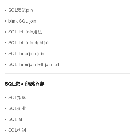
SQL双流join
blink SQL join
SQL left join用法
SQL left join rightjoin
SQL innerjoin join
SQL innerjoin left join full
SQL您可能感兴趣
SQL策略
SQL企业
SQL ai
SQL机制