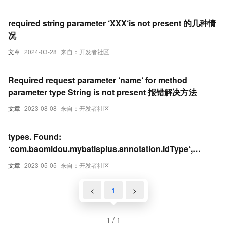
required string parameter ‘XXX‘is not present 的几种情
况
文章
2024-03-28
来自：开发者社区
Required request parameter ‘name‘ for method
parameter type String is not present 报错解决方法
文章
2023-08-08
来自：开发者社区
types. Found:
‘com.baomidou.mybatisplus.annotation.IdType‘,
required: ‘java.lang.String‘
文章
2023-05-05
来自：开发者社区
<
1
>
1 / 1