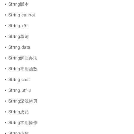
String版本
String cannot
String x9f
String单词
String data
String解决办法
String常用函数
String cast
String utf-8
String深浅拷贝
String成员
String常用操作
String小数