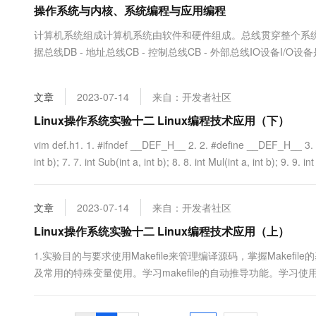
操作系统与内核、系统编程与应用编程
大数据开发治理平台 Data
AI 产品 免费试用
网络
安全
云开发大赛
Tableau 订阅
1亿+ 大模型 tokens 和 
计算机系统组成计算机系统由软件和硬件组成。总线贯穿整个系统的一
可观测
入门学习赛
中间件
AI空中课堂在线直播课
据总线DB - 地址总线CB - 控制总线CB - 外部总线IO设备
云防火墙
140+云产品 免费试用
大模型服务
是输出设备磁盘既是输入设备也是输出设备输入输出是相对于内存
上云与迁云
云原生的云上边界网络安全
产品新客免费试用，最长1
数据库
进行沟通的桥梁。它用来存放程序以及程序要处理的数据，磁盘...
生态解决方案
千问AI平台-Token Plan
文章
2023-07-14
来自：开发者社区
企业出海
大模型ACA认证体验
大数据计算
助力企业全员 AI 认知与能
行业生态解决方案
Linux操作系统实验十二 Linux编程技术应用（下）
政企业务
媒体服务
千问AI平台-模型体验
开发者生态解决方案
vim def.h1. 1. #ifndef __DEF_H__ 2. 2. #define __DEF_H__ 3. 3. 4
在线体验全尺寸、多种模态
企业服务与云通信
int b); 7. 7. int Sub(int a, int b); 8. 8. int Mul(int a, int b); 9. 9. int 
AI 开发和 AI 应用解决
Happy 系列大模型
域名与网站
文章
2023-07-14
来自：开发者社区
终端用户计算
Linux操作系统实验十二 Linux编程技术应用（上）
Serverless
大模型解决方案
1.实验目的与要求使用Makefile来管理编译源码，掌握Makefil
及常用的特殊变量使用。学习makefile的自动推导功能。学习使用
开发工具
快速部署 Dify，高效搭建 
境（Linux操作系统）和头歌（www.educoder.net）实验平台（课
迁移与运维管理
中的....