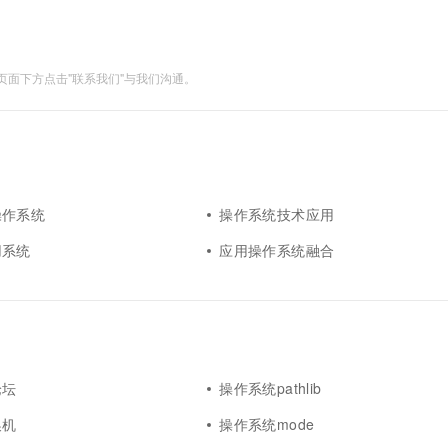
一个 AI 助手
超强辅助，Bol
即刻拥有 DeepSeek-R1 满血版
在企业官网、通讯软件中为客户提供 AI 客服
多种方案随心选，轻松解锁专属 DeepSeek
面下方点击"联系我们"与我们沟通。
操作系统
操作系统技术应用
用系统
应用操作系统融合
论坛
操作系统pathlib
换机
操作系统mode