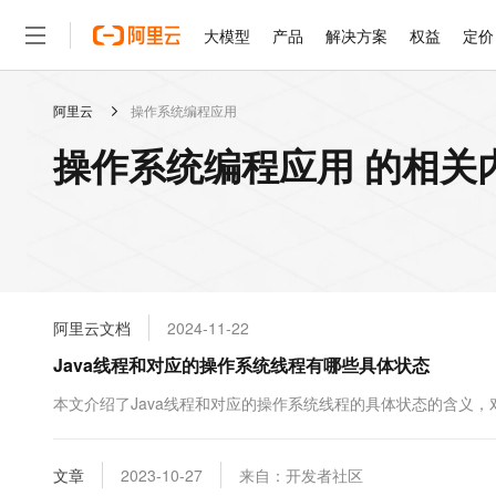
大模型
产品
解决方案
权益
定价
阿里云
操作系统编程应用
大模型
产品
解决方案
权益
定价
云市场
伙伴
服务
了解阿里云
精选产品
精选解决方案
普惠上云
产品定价
精选商城
成为销售伙伴
售前咨询
为什么选择阿里云
千问AI平台
操作系统编程应用 的相关
了解云产品的定价详情
大模型服务平台百炼
千问办公，解锁你的工作
普惠上云 官方力荐
分销伙伴
在线服务
网站建设
什么是云计算
大
大模型服务与应用平台
企业级Agent产品，直接
云服务器38元/年起，超
咨询伙伴
多端小程序
技术领先
云上成本管理
售后服务
轻量应用服务器
Agency Agents：拥
官方推荐返现计划
大模型
精选产品
精选解决方案
Salesforce 国际版订阅
稳定可靠
管理和优化成本
推荐新用户得奖励，单订单
销售伙伴合作计划
自助服务
友盟天域
安全合规
人工智能与机器学习
AI
文本生成
云数据库 RDS
HappyHorse 打造一
云工开物
无影生态合作计划
在线服务
阿里云文档
2024-11-22
观测云
分析师报告
高校专属算力普惠，学生认
计算
互联网应用开发
Qwen3.8-Max
HOT
Salesforce On Alibaba C
工单服务
Java线程和对应的操作系统线程有哪些具体状态
智能体时代全能旗舰模型
Tuya 物联网平台阿里云
研究报告与白皮书
人工智能平台 PAI
快速拥有专属 OpenClaw
大模
Consulting Partner 合
大数据
容器
免费试用
短信专区
一站式AI开发、训练和推
本文介绍了Java线程和对应的操作系统线程的具体状态的含义，
蓝凌 OA
Qwen3.7-Plus
AI 大模型销售与服务生
现代化应用
存储
天池大赛
能看、能想、能动手的多模
云解析DNS
解决方案免费试用 新老
电子合同
最高领取价值200元试用
安全
文章
网络与CDN
2023-10-27
来自：开发者社区
AI 算法大赛
Qwen3-VL-Plus
畅捷通