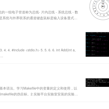
服务生态伙伴
视觉 Coding、空间感知、多模态思考等全面升级
1M上下文，专为长程任务能力而生
云工开物
企业应用
Works
Night Plan 支持 Qwen 3.8-Max
云原生大数据计算服务 MaxCompute
AI 办公
容器服务 Kub
NEW
Red Hat
30+ 款产品免费体验
Data Agent 驱动的一站式 Data+AI 开发治理平台
夜间 5 折，Qwen/Meoo/TokenPlan 客户专享
面向分析的企业级SaaS模式云数据仓库
AI智能应用
提供一站式管
科研合作
组电子管道称为总线- 片内总线 - 系统总线 - 数
ERP
堂（旗舰版）
SUSE
I/O设备是系统与外界联系的通道键盘鼠标是输入设备显式器
智能客服
AI 应用构建
大模型原生
CRM
来说的。内存内存是一个重要的部件，它是与CPU
防护产品
2个月
自动承接线索
.
建站小程序
Qoder
大模型服务平台百炼-应用模版
OA 办公系统
HOT
NEW
面向真实软件
个人版上线、团队版降价；千问3.8-Max首发发尝鲜
丰富多元化的应用模版和解决方案
力提升
财税管理
模板建站
万有无界
大模型服务平台百炼-智能体
400电话
定制建站
. 4. #include <stdio.h> 5. 5. 6. 6. int Add(int a,
的模型效果
灵活可视化地构建企业级 Agent
...
方案
广告营销
模板小程序
秒悟
人工智能平台 PAI
定制小程序
云端极速 AI 
新一代 AI 视频生成模型，深度适配广告营销等场景
AI Native 的算法工程平台，一站式完成建模、训练、推理服务部署
APP 开发
建站系统
e的基本语法。学习Makefile中的变量的定义和使用，以
makefile的伪目标。2.实验平台实验室安装的实验环
AI 应用
10分钟微调：让0.6B模型媲美235B模
多模态数据信
程实验）3.实验内容Makefile的基本语法。Makefile
型
依托云原生高可用架构,实现Dify私有化部署
用1%尺寸在特定领域达到大模型90%以上效果