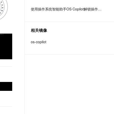
文戏情感细腻自然，动作戏激烈拳拳到肉，实现更强表演能力
支持中英文自由切换，具备更强的噪声鲁棒性
ernetes 版 ACK
芯、Arm 、Intel 等 24 家国内外
云聚AI 严选权益
AI 原生数据库服务发布
SSL 证书
使用操作系统智能助手OS Copilot解锁操作系统运维与编程
，一键激活高效办公新体验
理容器应用的 K8s 服务
精选AI产品，从模型到应用全链提效
Agent 数据网关
头部企业共同组成，有超过
堡垒机
1000 家来自芯片厂商、软件厂
AI 用量加速计划
云原生数据库 PolarDB
应用
商、整机厂商、操作系统厂商等
防火墙
、识别商机，让客服更高效、服务更出色。
新老同享，达量后返
Agentic Database 发布
覆盖操作系统全产业链的合作伙
相关镜像
千问办公
主机安全
NEW
伴参与生态共建。
的智能体编程平台
一站式AI生产力平台
os-copilot
AI 应用及服务市场
伶鹊
企业级人与Agent协作平台，接入和调度多个数字员工
智能客服平台，对话机器人、对话分析、智能外呼
AI 应用
大模型服务平台百炼 - 全妙
大模型
应用创作平台
多模态内容创作工具，已接入 DeepSeek
自然语言处理
数据标注
机器学习
息提取
与 AI 智能体进行实时音视频通话
从文本、图片、视频中提取结构化的属性信息
构建支持视频理解的 AI 音视频实时通话应用