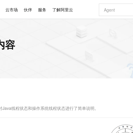
云市场
伙伴
服务
了解阿里云
AI 特惠
数据与 API
成为产品伙伴
企业增值服务
最佳实践
价格计算器
AI 场景体
基础软件
产品伙伴合
阿里云认证
市场活动
配置报价
大模型
内容
自助选配和估算价格
新方式
睿译宝，AI翻译排版一步到位
智启 AI 普惠权益
产品生态集成认证中心
企业支持计划
云上春晚
域名与网站
千问官方 MaaS 平台，为开发者和 Agent 而生，新用户赠送 1 亿 + tokens 额度
Qwen Aud
AI Coding
阿里云Maa
2026 阿里云
云服务器 E
为企业打
数据集
Windows
大模型认证
模型
NEW
NEW
交付可用成果
值低价云产品抢先购
上传文档即自动完成翻译和格式还原
至高享 1亿+免费 tokens，加速 Al 应用落地
提供智能易用的域名与建站服务
智能编程，一键
安全可靠、
产品生态伙伴
专家技术服务
云上奥运之旅
弹性计算合作
阿里云中企出
手机三要素
宝塔 Linux
全部认证
价格优势
有专属领域专家
GLM-5.2：长任务时代开源旗舰模型
阿里云 OPC 创新助力计划
千问大模型
即刻拥有 DeepS
AI 电商营销
对象存储 O
大模型
产品生态伙伴工作台
企业增值服务台
云栖战略参考
云存储合作计
云栖大会
身份实名认证
CentOS
训练营
推动算力普惠，释放技术红利
最高返9万
多领域专家智能体,一键组建 AI 虚拟交付团队
快速构建应用程序和网站，即刻迈出上云第一步
至高百万元 Token 补贴，加速一人公司成长
多元化、高性能、安全可靠的大模型服务
真正可用的 1M 上下文,一次完成代码全链路开发
轻松解锁专属 Dee
从图文生成到
云上的中国
数据库合作计
活动全景
短信
Docker
图片和
站式影视创作平台
Hermes Agent，打造自进化智能体
Token Plan 模型订阅计划
数字证书管理服务（原SSL证书）
5 分钟轻松部署
AI 广告创作
无影云电脑
企业成长
NEW
信息公告
看见新力量
云网络合作计
OCR 文字识别
JAVA
证享300元代金券
可视化编排打通从文字构思到成片全链路闭环
全托管，含MySQL、PostgreSQL、SQL Server、MariaDB多引擎
自主进化，持久记忆，越用越聪明
Qwen3.8-Max 首发尝鲜，限时加量 10 倍，夜间低至2折
实现全站HTTPS，呈现可信的WEB访问
图文、视频一
随时随地安
Kimi-K3
HappyHors
NEW
魔搭 Mode
loud
服务实践
官网公告
Kimi 最新旗舰模型，长程编程与推理利器
让文字生成流
金融模力时刻
Salesforce O
版
发票查验
全能环境
Claude Code + GStack 打造工程团队
千问办公，限时限量积分加倍
Qoder
低代码高效构
AI 建站
短信服务
型
NEW
作计划
计划
创新中心
魔搭 ModelSc
健康状态
理服务
让AI从“聊天伙伴”进化为能干活的“数字员工”
安装技能 GStack，拥有专属 AI 工程团队
你的AI工作搭子，覆盖日常办公高频场景
面向真实软件的智能体编程平台
0 代码专业建
对Java线程状态和操作系统线程状态进行了简单说明。
客户案例
天气预报查询
操作系统
Deepseek-v4-pro
HappyHors
态合作计划
态智能体模型
旗舰 MoE 大模型，百万上下文与顶尖推理能力
图生视频，流
同享
万小智 AI 建站低至 15元/月
Qoder CN
AI 短剧/漫剧
云原生数据库 
快递物流查询
WordPress
成为服务伙
高校合作
点，立即开启云上创新
覆盖公网/内网、递归/权威、移动APP等全场景解析服务
送.CN域名，送备案服务码
基于千问大模型等，支持代码智能生成、研发智能问答
AI助力短剧
GLM-5.2
Wan2.7-T
Ubuntu