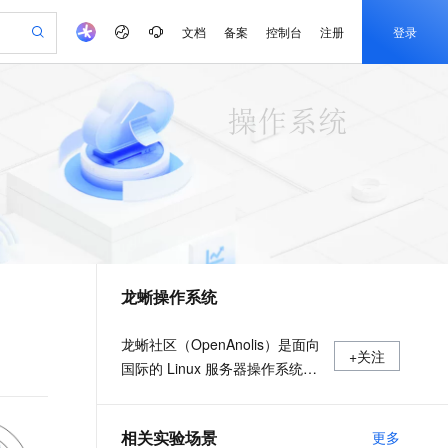
文档
备案
控制台
注册
登录
验
作计划
器
AI 活动
专业服务
服务伙伴合作计划
开发者社区
加入我们
产品动态
服务平台百炼
阿里云 OPC 创新助力计划
一站式生成采购清单，支持单品或批量购买
io：打造专属 AI 语音助手
S产品伙伴计划（繁花）
峰会
CS
造的大模型服务与应用开发平台
一句话生成原生可编辑精美 PPT 文稿
AI 生产力先锋
Al MaaS 服务伙伴赋能合作
域名
博文
Careers
至高可申请百万元
Qwen3.8-Max 模型上线
开启高性价比 AI 编程新体验
弹性可伸缩的云计算服务
Qwen-Audio-3.0-Realtime 端到端实时语音角色扮演
输入一句话想法, 轻松生成专业的 PPT
先锋实践拓展 AI 生产力的边界
Token 补贴，五大权
计划
海大会
伙伴信用分合作计划
商标
问答
社会招聘
益加速 OPC 成功
eek-V4-Pro
SS
一键部署幻兽帕鲁游戏服务器
飞天发布时刻
HOT
Open Search 向量检索版支
划
备案
电子书
校园招聘
pSeek-V4-Pro
视频创作，一键激活电商全链路生产力
稳定、安全、高性价比、高性能的云存储服务
一键购买专属联机服务器，轻松开启游戏
所见，即是所愿
持视频检索 Pipeline 功能
更多支持
划
公司注册
镜像站
视频生成
语音识别与合成
专属 QwenPaw
漫剧工坊：一站式动画创作平台
AI 实训营
HOT
应用身份服务 (IDaaS)
合作伙伴培训与认证
龙蜥操作系统
划
上云迁移
站生成，高效打造优质广告素材
全接入的云上超级电脑
从聊天伙伴进化为能主动干活的本地数字员工
快速生产连贯的高质量长漫剧
从基础到进阶，Agent 创客手把手教你
OpenClaw 管理能力上线
e-1.1-T2V
Qwen3-TTS-Flash
lScope
我要反馈
查询合作伙伴
畅细腻的高质量视频
离线语音合成大模型，多语言方言自适应，低延迟高稳定
n Alibaba Cloud ISV 合作
代维服务
建企业门户网站
10 分钟搭建微信、支付宝小程序
MaxCompute MaxFrame 提
龙蜥社区（OpenAnolis）是面向
+关注
创新加速
ope
登录合作伙伴管理后台
我要建议
站，无忧落地极速上线
以可视化方式快速构建移动和 PC 门户网站
国内短信简单易用，安全可靠，秒级触达，全球覆盖200+国家和地区。
高效部署网站，快速应用到小程序
供自动弹性内存功能
国际的 Linux 服务器操作系统开
e-1.1-I2V
Cosyvoice-V3-Flash
安全
源根社区及创新平台，秉承“平
畅自然，细节丰富
高表现力语音合成大模型，语音克隆听感自然
我要投诉
PolarDB
上云场景组合购
Milvus 弹性伸缩功能新增节
伴
等、开放、协作、创新”的原则，
漫剧创作，剧本、分镜、视频高效生成
100%兼容MySQL、PostgreSQL，兼容Oracle，支持集中和分布式
覆盖90%+业务场景，专享组合折扣价
点支持范围
2V
VPN
Fun-ASR
相关实验场景
更多
理事会由阿里云、统信软件、龙