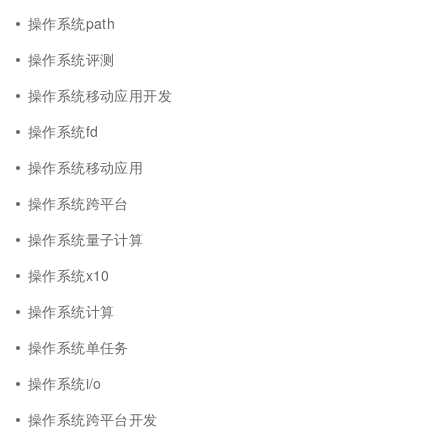
操作系统path
操作系统评测
操作系统移动应用开发
操作系统fd
操作系统移动应用
操作系统跨平台
操作系统量子计算
操作系统x10
操作系统计算
操作系统单任务
操作系统i/o
操作系统跨平台开发