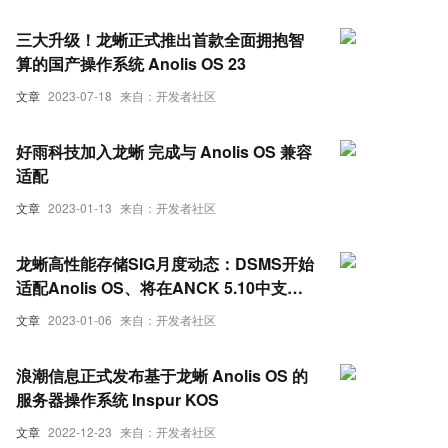
三大升级！龙蜥正式推出首款全面拥抱智
算的国产操作系统 Anolis OS 23
文章
2023-07-18
来自：开发者社区
好雨科技加入龙蜥 完成与 Anolis OS 兼容
适配
文章
2023-01-13
来自：开发者社区
龙蜥高性能存储SIG月度动态：DSMS开始
适配Anolis OS、将在ANCK 5.10中支持
ublk
文章
2023-01-06
来自：开发者社区
浪潮信息正式发布基于龙蜥 Anolis OS 的
服务器操作系统 Inspur KOS
文章
2022-12-23
来自：开发者社区