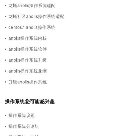
龙蜥anolis操作系统适配
龙蜥社区anolis操作系统适配
centos7 anolis操作系统
anolis操作系统内核
anolis操作系统软件
anolis操作系统升级
anolis操作系统龙蜥
升级anolis操作系统
操作系统您可能感兴趣
操作系统议题
操作系统分论坛