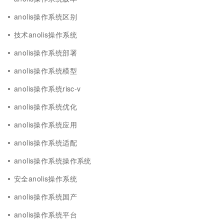
anolis操作系统区别
技术anolis操作系统
anolis操作系统部署
anolis操作系统模型
anolis操作系统risc-v
anolis操作系统优化
anolis操作系统应用
anolis操作系统适配
anolis操作系统操作系统
安全anolis操作系统
anolis操作系统国产
anolis操作系统平台