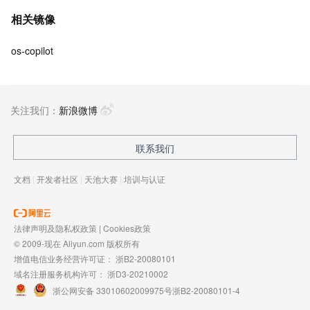
相关镜像
os-copilot
关注我们：
新浪微博
联系我们
文档
|
开发者社区
|
天池大赛
|
培训与认证
法律声明及隐私权政策
|
Cookies政策
© 2009-现在 Aliyun.com 版权所有
增值电信业务经营许可证：
浙B2-20080101
域名注册服务机构许可：
浙D3-20210002
浙公网安备 33010602009975号
浙B2-20080101-4