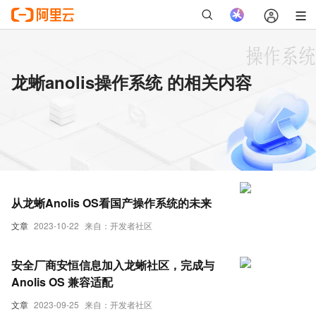
龙蜥anolis操作系统 的相关内容
从龙蜥Anolis OS看国产操作系统的未来
文章
2023-10-22
来自：开发者社区
安全厂商安恒信息加入龙蜥社区，完成与
Anolis OS 兼容适配
文章
2023-09-25
来自：开发者社区