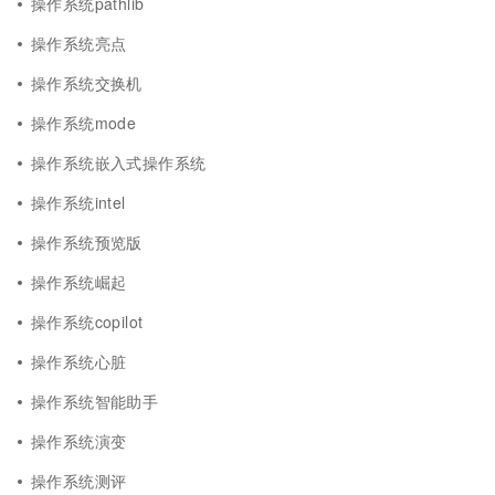
操作系统pathlib
操作系统亮点
操作系统交换机
操作系统mode
操作系统嵌入式操作系统
操作系统intel
操作系统预览版
操作系统崛起
操作系统copilot
操作系统心脏
操作系统智能助手
操作系统演变
操作系统测评